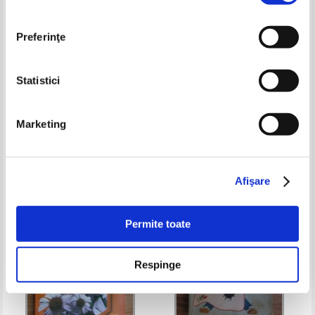
Preferinţe
Statistici
Elena Selaru - Flori cultivate in
Ioan Stancu - Conservarea si
Marketing
gradina
pastrarea in gospodarie a
produselor alimentare de
Pret:
16,00Lei
10,40
Lei
Pret:
10,00Lei
8,00
Lei
origine animala (volumul 1)
Adaugă în coș
Adaugă în coș
Afişare
-35%
Permite toate
Respinge