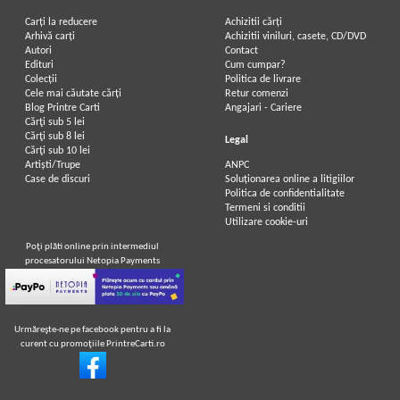
Carți la reducere
Achizitii cărți
Arhivă carți
Achizitii viniluri, casete, CD/DVD
Autori
Contact
Edituri
Cum cumpar?
Colecții
Politica de livrare
Cele mai căutate cărți
Retur comenzi
Blog Printre Carti
Angajari - Cariere
Cărţi sub 5 lei
Cărţi sub 8 lei
Legal
Cărţi sub 10 lei
Artiști/Trupe
ANPC
Case de discuri
Soluționarea online a litigiilor
Politica de confidentialitate
Termeni si conditii
Utilizare cookie-uri
Poţi plăti online prin intermediul
procesatorului Netopia Payments
Urmăreşte-ne pe facebook pentru a fi la
curent cu promoţiile PrintreCarti.ro