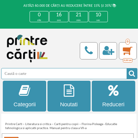
ASTĂZI 60.000 DE CĂRȚI AU REDUCERE ÎNTRE 15% ȘI 35%!📚
0
16
21
10
zile
ore
min
sec
0
0,00
Lei
Categorii
Noutati
Reduceri
Printre Carti
»
Literatura si critica
»
Carti pentru copii
»
Florina Pisleaga - Educatie
tehnologica si aplicatii practice. Manual pentru clasa a VII-a