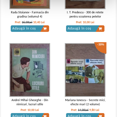
Radu Stoianov - Farmacia din
I. T. Predescu - 300 de retete
gradina (volumul 4)
pentru scoaterea petelor
Pret:
16,00Lei
10,40
Lei
Pret:
10,00
Lei
Adaugă în coș
Adaugă în coș
-30%
Andrei Mihai Gheorghe - Din
Mariana Ionescu - Secrete mici,
nimicuri, lucruri utile
efecte mari (2 volume)
Pret:
10,00
Lei
Pret:
14,00Lei
9,80
Lei
Adaugă în coș
Adaugă în coș