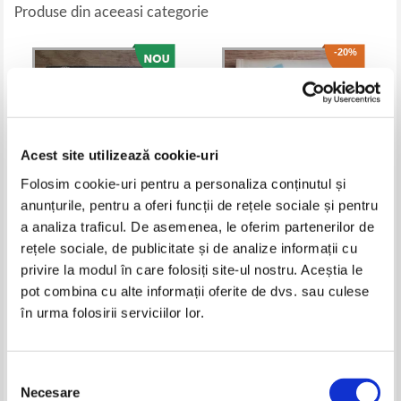
Produse din aceeasi categorie
-20%
Acest site utilizează cookie-uri
Folosim cookie-uri pentru a personaliza conținutul și
anunțurile, pentru a oferi funcții de rețele sociale și pentru
a analiza traficul. De asemenea, le oferim partenerilor de
I. T. Predescu - 300 de retete
Tiberiu Belgrader - Manualul
rețele sociale, de publicitate și de analize informații cu
pentru scoaterea petelor
filatelistului
privire la modul în care folosiți site-ul nostru. Aceștia le
Pret:
10,00
Lei
Pret:
12,00Lei
9,60
Lei
pot combina cu alte informații oferite de dvs. sau culese
Adaugă în coș
Adaugă în coș
în urma folosirii serviciilor lor.
-35%
-20%
Selecția
Necesare
consimțământului