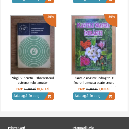
-20%
-30%
Virgil V. Scurtu - Observatorul
Plantele noastre indragite. O
astronomului amator
floare frumoasa poate crea o
armonie desavarsita in caminul
Pret:
13,00Lei
10,40
Lei
Pret:
10,00Lei
7,00
Lei
nostru...
Adaugă în coș
Adaugă în coș
Printre Carti
Informatii utile