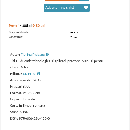
Adaugă în wishlist
Pret:
14,00Lei
9,80
Lei
Disponibilitate:
in stoc
Cantitatea:
2 buc
Autor:
Florina Pisleaga
Titlu: Educatie tehnologica si aplicatii practice. Manual pentru
clasa a VII-a
Editura:
CD Press
An de aparitie: 2019
Nr. pagini: 88
Format: 21 x 27 cm
Coperti: brosate
Carte in limba: romana
Stare: buna
ISBN: 978-606-528-450-0