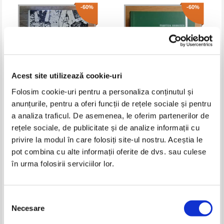
-60%
-60%
Acest site utilizează cookie-uri
Folosim cookie-uri pentru a personaliza conținutul și
anunțurile, pentru a oferi funcții de rețele sociale și pentru
Materials science reasearch,
Filofteia Dobrescu - Chimie
a analiza traficul. De asemenea, le oferim partenerilor de
volumul 13. Sintering processes
generala
rețele sociale, de publicitate și de analize informații cu
Pret:
37,00Lei
14,80
Lei
Pret:
29,00Lei
11,60
Lei
privire la modul în care folosiți site-ul nostru. Aceștia le
Adaugă în coș
Adaugă în coș
pot combina cu alte informații oferite de dvs. sau culese
în urma folosirii serviciilor lor.
-40%
-30%
Selecția
Necesare
consimțământului