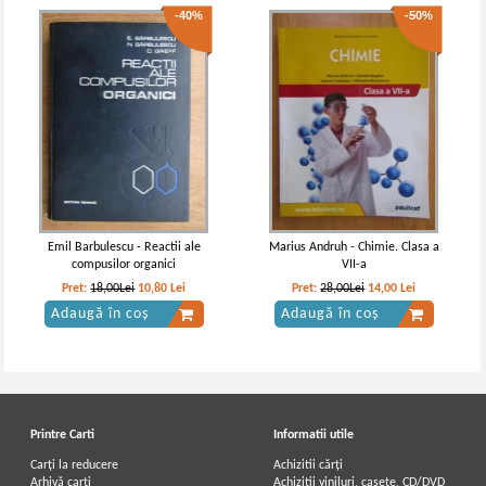
-40%
-50%
Emil Barbulescu - Reactii ale
Marius Andruh - Chimie. Clasa a
compusilor organici
VII-a
Pret:
18,00Lei
10,80
Lei
Pret:
28,00Lei
14,00
Lei
Adaugă în coș
Adaugă în coș
Printre Carti
Informatii utile
Carți la reducere
Achizitii cărți
Arhivă carți
Achizitii viniluri, casete, CD/DVD