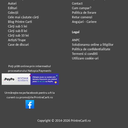
Autori
Contact
Edituri
Cum cumpar?
Colecții
Politica de livrare
Cele mai căutate cărți
Retur comenzi
Blog Printre Carti
Angajari - Cariere
Cărţi sub 5 lei
Cărţi sub 8 lei
Legal
Cărţi sub 10 lei
Artiști/Trupe
ANPC
Case de discuri
Soluționarea online a litigiilor
Politica de confidentialitate
Termeni si conditii
Utilizare cookie-uri
Poţi plăti online prin intermediul
procesatorului Netopia Payments
Urmăreşte-ne pe facebook pentru a fi la
curent cu promoţiile PrintreCarti.ro
Copyright © 2014-2026
PrintreCarti.ro