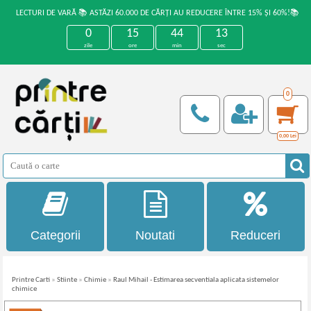
LECTURI DE VARĂ 📚 ASTĂZI 60.000 DE CĂRȚI AU REDUCERE ÎNTRE 15% ȘI 60%!📚
0
15
44
13
zile
ore
min
sec
0
0,00
Lei
Categorii
Noutati
Reduceri
Printre Carti
»
Stiinte
»
Chimie
»
Raul Mihail - Estimarea secventiala aplicata sistemelor
chimice