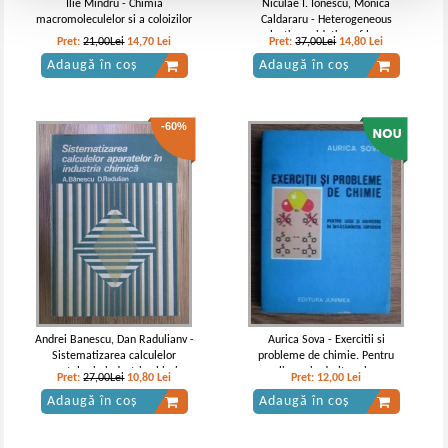
Ilie Mindru - Chimia
Niculae I. Ionescu, Monica
macromoleculelor si a coloizilor
Caldararu - Heterogeneous
selective oxidation of lower
Pret:
21,00Lei
14,70
Lei
Pret:
37,00Lei
14,80
Lei
olefins
Adaugă în coș
Adaugă în coș
-60%
Andrei Banescu, Dan Radulianv -
Aurica Sova - Exercitii si
Sistematizarea calculelor
probleme de chimie. Pentru
aparatelor in industria chimica
licee si admitere in
Pret:
27,00Lei
10,80
Lei
Pret:
12,00
Lei
invatamantul superior
Adaugă în coș
Adaugă în coș