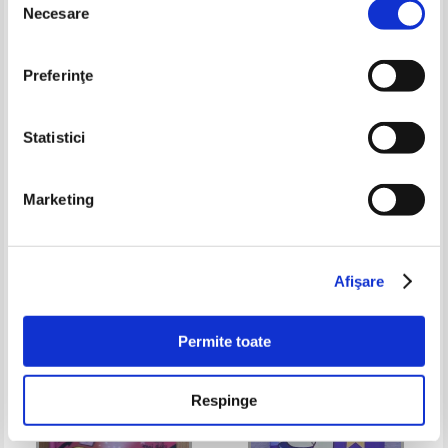
Necesare
consimțământului
Preferinţe
Statistici
Marketing
Primele mele povesti de noapte
Geronimo Stilton - Furtul
buna. Iepurasii la joaca
diamantului urias
Pret:
30,00Lei
21,00
Lei
Pret:
19,00
Lei
Adaugă în coș
Adaugă în coș
Afişare
-20%
Permite toate
Respinge