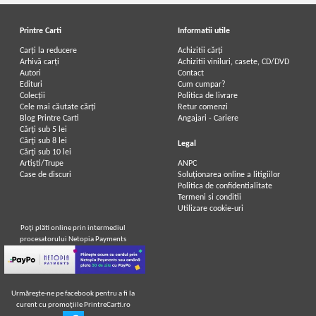
Printre Carti
Informatii utile
Carți la reducere
Achizitii cărți
Arhivă carți
Achizitii viniluri, casete, CD/DVD
Autori
Contact
Edituri
Cum cumpar?
Colecții
Politica de livrare
Cele mai căutate cărți
Retur comenzi
Blog Printre Carti
Angajari - Cariere
Cărţi sub 5 lei
Cărţi sub 8 lei
Legal
Cărţi sub 10 lei
Artiști/Trupe
ANPC
Case de discuri
Soluționarea online a litigiilor
Politica de confidentialitate
Termeni si conditii
Utilizare cookie-uri
Poţi plăti online prin intermediul
procesatorului Netopia Payments
Urmăreşte-ne pe facebook pentru a fi la
curent cu promoţiile PrintreCarti.ro