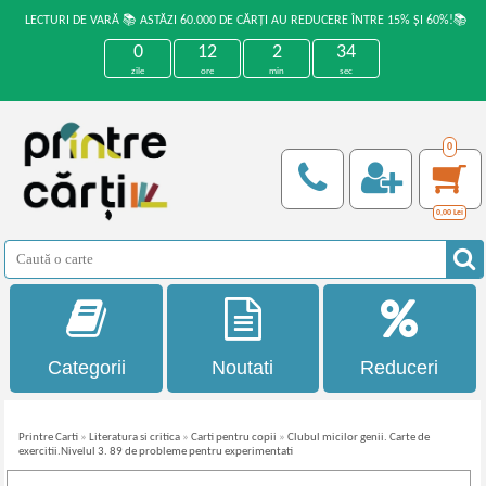
LECTURI DE VARĂ 📚 ASTĂZI 60.000 DE CĂRȚI AU REDUCERE ÎNTRE 15% ȘI 60%!📚
0
12
2
33
zile
ore
min
sec
0
0,00
Lei
Categorii
Noutati
Reduceri
Printre Carti
»
Literatura si critica
»
Carti pentru copii
»
Clubul micilor genii. Carte de
exercitii.Nivelul 3. 89 de probleme pentru experimentati