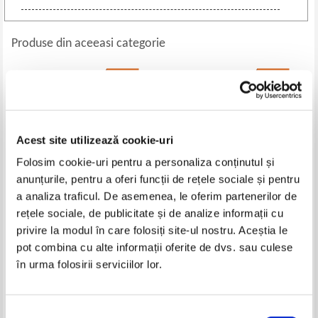
Produse din aceeasi categorie
-30%
-20%
Acest site utilizează cookie-uri
Folosim cookie-uri pentru a personaliza conținutul și
anunțurile, pentru a oferi funcții de rețele sociale și pentru
a analiza traficul. De asemenea, le oferim partenerilor de
rețele sociale, de publicitate și de analize informații cu
K. L. Going - Jane si povestea
Marie Pavlenko - Hotelul
privire la modul în care folosiți site-ul nostru. Aceștia le
perfecta
pisicilor. Prietenie cu bucluc
pot combina cu alte informații oferite de dvs. sau culese
Pret:
20,00Lei
14,00
Lei
Pret:
23,00Lei
18,40
Lei
în urma folosirii serviciilor lor.
Adaugă în coș
Adaugă în coș
Selecția
-30%