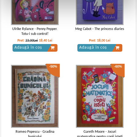
Ulrike Rylance - Penny Pepper.
Meg Cabot - The princess diaries
Totu-i sub control!
Pret:
23,00Lei
18,40
Lei
Pret:
18,00
Lei
Adaugă în coș
Adaugă în coș
-50%
-60%
Romeo Popescu - Gradina
Gareth Moore - Jocuri
bunicului
matematice pentru copii isteti