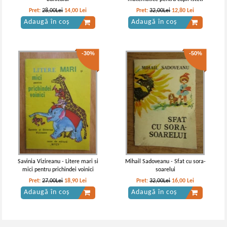
Pret:
28,00Lei
14,00
Lei
Pret:
32,00Lei
12,80
Lei
Adaugă în coș
Adaugă în coș
-30%
-50%
Savinia Vizireanu - Litere mari si
Mihail Sadoveanu - Sfat cu sora-
mici pentru prichindei voinici
soarelui
Pret:
27,00Lei
18,90
Lei
Pret:
32,00Lei
16,00
Lei
Adaugă în coș
Adaugă în coș