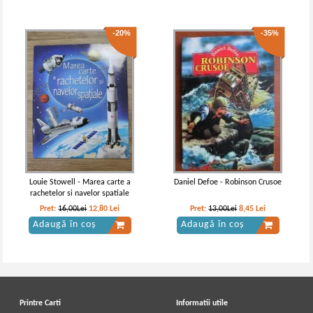
-20%
-35%
Louie Stowell - Marea carte a
Daniel Defoe - Robinson Crusoe
rachetelor si navelor spatiale
Pret:
16,00Lei
12,80
Lei
Pret:
13,00Lei
8,45
Lei
Adaugă în coș
Adaugă în coș
Printre Carti
Informatii utile