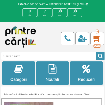
ASTĂZI 60.000 DE CĂRȚI AU REDUCERE ÎNTRE 15% ȘI 60%!📚
0
7
38
38
zile
ore
min
sec
0
0,00
Lei
Categorii
Noutati
Reduceri
Printre Carti
»
Literatura si critica
»
Carti pentru copii
»
Lecturile scolarului. Clasa I