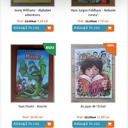
Jenny Williams - Alphabet
Hans Jurgen Feldhaus - Nebunie
adventures
curata!
Pret:
23,00Lei
9,20
Lei
Pret:
11,00Lei
7,70
Lei
Adaugă în coș
Adaugă în coș
-60%
Ioan Slavici - Basme
Au pays de l'Eclair
Pret:
10,00
Lei
Pret:
32,00Lei
12,80
Lei
Adaugă în coș
Adaugă în coș