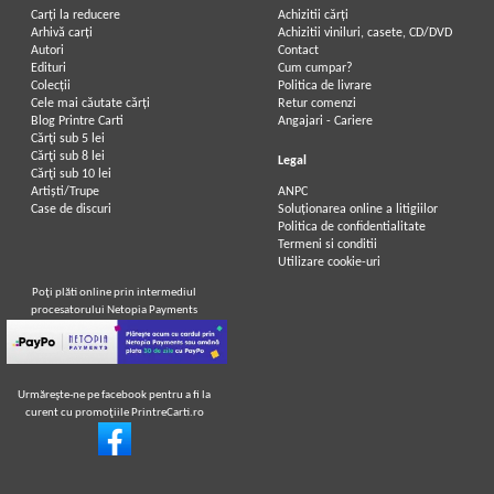
Carți la reducere
Achizitii cărți
Arhivă carți
Achizitii viniluri, casete, CD/DVD
Autori
Contact
Edituri
Cum cumpar?
Colecții
Politica de livrare
Cele mai căutate cărți
Retur comenzi
Blog Printre Carti
Angajari - Cariere
Cărţi sub 5 lei
Cărţi sub 8 lei
Legal
Cărţi sub 10 lei
Artiști/Trupe
ANPC
Case de discuri
Soluționarea online a litigiilor
Politica de confidentialitate
Termeni si conditii
Utilizare cookie-uri
Poţi plăti online prin intermediul
procesatorului Netopia Payments
Urmăreşte-ne pe facebook pentru a fi la
curent cu promoţiile PrintreCarti.ro