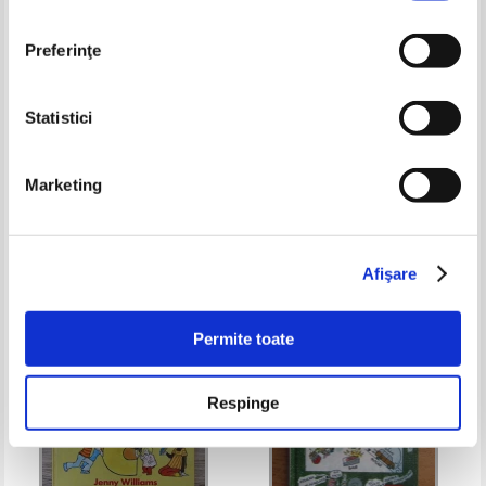
Preferinţe
Statistici
Kamil Zvelebil - Koran. Fatima
Prieteni cu animalele (volumul
und Raghu deine lameraden aud
33)
Marketing
indien
Pret:
32,00Lei
12,80
Lei
Pret:
16,00Lei
9,60
Lei
Adaugă în coș
Adaugă în coș
Afişare
-60%
-30%
Permite toate
Respinge