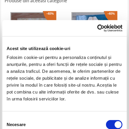
Produse din aceeasi categorie
-40%
-40%
Acest site utilizează cookie-uri
Folosim cookie-uri pentru a personaliza conținutul și
anunțurile, pentru a oferi funcții de rețele sociale și pentru
a analiza traficul. De asemenea, le oferim partenerilor de
K. Moiseeva - Fiica lui Ekhnaton
Lucica Buzenchi - Lecturile
rețele sociale, de publicitate și de analize informații cu
copilariei. Clasa a III-a (2008)
privire la modul în care folosiți site-ul nostru. Aceștia le
Pret:
13,00Lei
7,80
Lei
Pret:
16,00Lei
9,60
Lei
pot combina cu alte informații oferite de dvs. sau culese
Adaugă în coș
Adaugă în coș
în urma folosirii serviciilor lor.
-60%
-40%
Selecția
Necesare
consimțământului