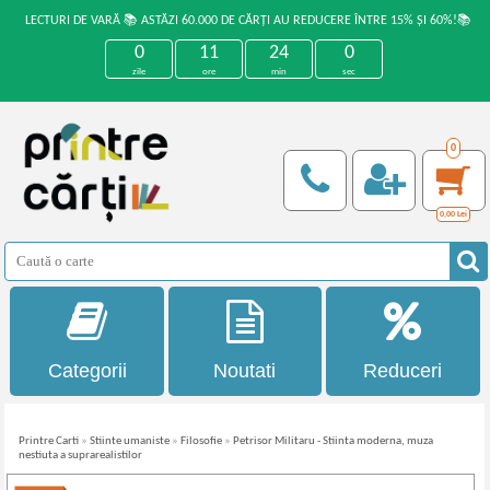
LECTURI DE VARĂ 📚 ASTĂZI 60.000 DE CĂRȚI AU REDUCERE ÎNTRE 15% ȘI 60%!📚
0
11
24
0
zile
ore
min
sec
0
0,00
Lei
Categorii
Noutati
Reduceri
Printre Carti
»
Stiinte umaniste
»
Filosofie
»
Petrisor Militaru - Stiinta moderna, muza
nestiuta a suprarealistilor