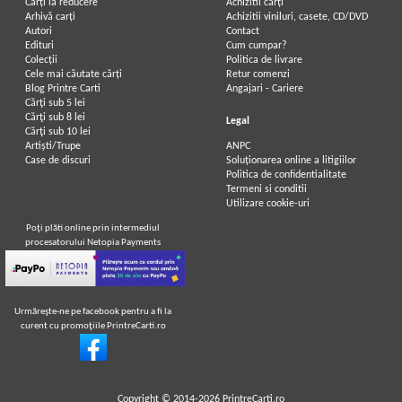
Carți la reducere
Achizitii cărți
Arhivă carți
Achizitii viniluri, casete, CD/DVD
Autori
Contact
Edituri
Cum cumpar?
Colecții
Politica de livrare
Cele mai căutate cărți
Retur comenzi
Blog Printre Carti
Angajari - Cariere
Cărţi sub 5 lei
Cărţi sub 8 lei
Legal
Cărţi sub 10 lei
Artiști/Trupe
ANPC
Case de discuri
Soluționarea online a litigiilor
Politica de confidentialitate
Termeni si conditii
Utilizare cookie-uri
Poţi plăti online prin intermediul
procesatorului Netopia Payments
Urmăreşte-ne pe facebook pentru a fi la
curent cu promoţiile PrintreCarti.ro
Copyright © 2014-2026
PrintreCarti.ro