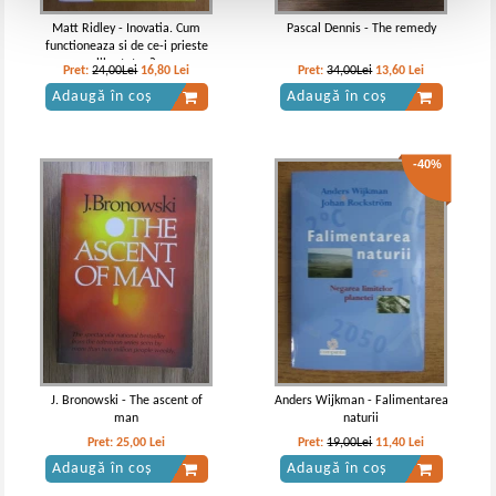
Matt Ridley - Inovatia. Cum
Pascal Dennis - The remedy
functioneaza si de ce-i prieste
libertatea?
Pret:
24,00Lei
16,80
Lei
Pret:
34,00Lei
13,60
Lei
Adaugă în coș
Adaugă în coș
-40%
J. Bronowski - The ascent of
Anders Wijkman - Falimentarea
man
naturii
Pret:
25,00
Lei
Pret:
19,00Lei
11,40
Lei
Adaugă în coș
Adaugă în coș