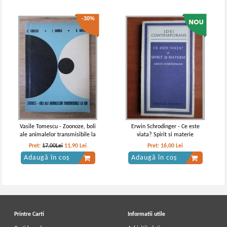
-30%
Vasile Tomescu - Zoonoze, boli
Erwin Schrodinger - Ce este
ale animalelor transmisibile la
viata? Spirit si materie
om
Pret:
17,00Lei
11,90
Lei
Pret:
16,00
Lei
Adaugă în coș
Adaugă în coș
Printre Carti
Informatii utile