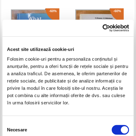
-60%
-60%
Acest site utilizează cookie-uri
Folosim cookie-uri pentru a personaliza conținutul și
anunțurile, pentru a oferi funcții de rețele sociale și pentru
a analiza traficul. De asemenea, le oferim partenerilor de
Kevin Kelly - What technology
Tudor Dinescu - Tehnica
rețele sociale, de publicitate și de analize informații cu
wants
cofrajelor glisante
privire la modul în care folosiți site-ul nostru. Aceștia le
Pret:
43,00Lei
17,20
Lei
Pret:
27,00Lei
10,80
Lei
Adaugă în coș
Adaugă în coș
pot combina cu alte informații oferite de dvs. sau culese
în urma folosirii serviciilor lor.
-20%
-50%
Selecția
Necesare
consimțământului