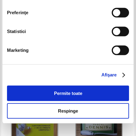
Preferinţe
Statistici
Daniela Berechet - Matematica
Caroline Taggart - I used to
si explorarea mediului. Pregatire
know that. Stuff you forgot from
Marketing
pentru concursuri scolare, clasa
school
Pret:
17,00Lei
13,60
Lei
Pret:
20,00Lei
10,00
Lei
a II-a
Adaugă în coș
Adaugă în coș
Afişare
-30%
-60%
Permite toate
Respinge