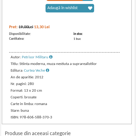
Adaugă în wishlist
Pret:
19,00Lei
13,30
Lei
Disponibilitate:
in stoc
Cantitatea:
1 buc
Autor:
Petrisor Militaru
Titlu: Stiinta moderna, muza nestiuta a suprarealistilor
Editura:
Curtea Veche
An de aparitie: 2012
Nr. pagini: 280
Format: 13 x 20 cm
Coperti: brosate
Carte in limba: romana
Stare: buna
ISBN: 978-606-588-370-3
Produse din aceeasi categorie