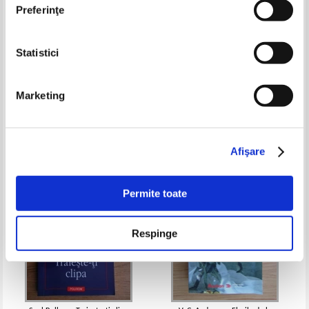
Preferinţe
Statistici
Gloria Goldreich - Cina cu Anna
Leila Meacham - Trandafiri
Karenina
Marketing
Pret:
20,00Lei
14,00
Lei
Pret:
14,00Lei
11,20
Lei
Adaugă în coș
Adaugă în coș
Afişare
-20%
-35%
Permite toate
Respinge