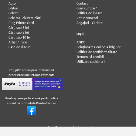
Autori
Contact
Edituri
Cum cumpar?
Colecții
Politica de livrare
Cele mai căutate cărți
Retur comenzi
Blog Printre Carti
Angajari - Cariere
Cărţi sub 5 lei
Cărţi sub 8 lei
Legal
Cărţi sub 10 lei
Artiști/Trupe
ANPC
Case de discuri
Soluționarea online a litigiilor
Politica de confidentialitate
Termeni si conditii
Utilizare cookie-uri
Poţi plăti online prin intermediul
procesatorului Netopia Payments
Urmăreşte-ne pe facebook pentru a fi la
curent cu promoţiile PrintreCarti.ro
Copyright © 2014-2026
PrintreCarti.ro