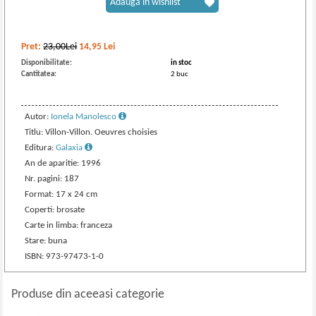
Adaugă în wishlist
Pret:
23,00Lei
14,95
Lei
Disponibilitate:
in stoc
Cantitatea:
2 buc
Autor:
Ionela Manolesco
Titlu: Villon-Villon. Oeuvres choisies
Editura:
Galaxia
An de aparitie: 1996
Nr. pagini: 187
Format: 17 x 24 cm
Coperti: brosate
Carte in limba: franceza
Stare: buna
ISBN: 973-97473-1-0
Produse din aceeasi categorie