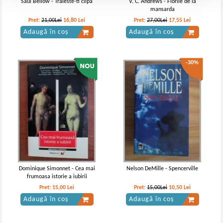
Saul Bellow - Traieste-ti clipa
V. C. Andrews - Florile de la
mansarda
Pret:
21,00Lei
16,80
Lei
Pret:
27,00Lei
17,55
Lei
Adaugă în coș
Adaugă în coș
-30%
Dominique Simonnet - Cea mai
Nelson DeMille - Spencerville
frumoasa istorie a iubirii
Pret:
15,00
Lei
Pret:
15,00Lei
10,50
Lei
Adaugă în coș
Adaugă în coș