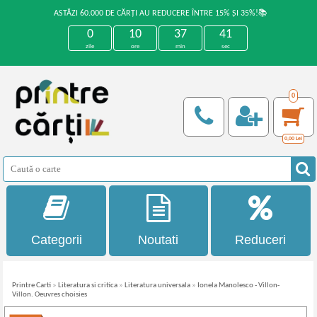
ASTĂZI 60.000 DE CĂRȚI AU REDUCERE ÎNTRE 15% ȘI 35%!📚
0
10
37
40
zile
ore
min
sec
0
0,00
Lei
Categorii
Noutati
Reduceri
Printre Carti
»
Literatura si critica
»
Literatura universala
»
Ionela Manolesco - Villon-
Villon. Oeuvres choisies