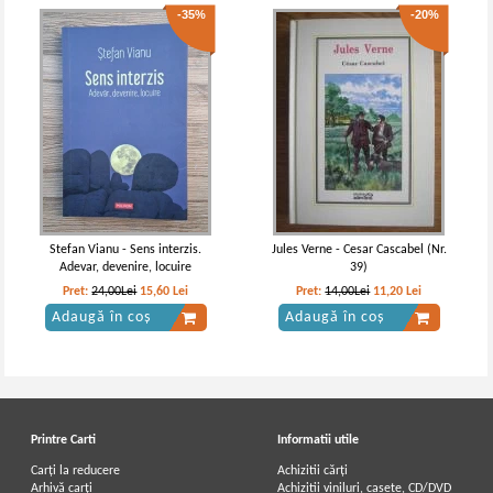
-35%
-20%
Stefan Vianu - Sens interzis.
Jules Verne - Cesar Cascabel (Nr.
Adevar, devenire, locuire
39)
Pret:
24,00Lei
15,60
Lei
Pret:
14,00Lei
11,20
Lei
Adaugă în coș
Adaugă în coș
Printre Carti
Informatii utile
Carți la reducere
Achizitii cărți
Arhivă carți
Achizitii viniluri, casete, CD/DVD