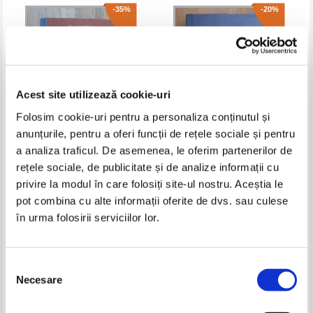
-35%
-20%
Acest site utilizează cookie-uri
Folosim cookie-uri pentru a personaliza conținutul și
anunțurile, pentru a oferi funcții de rețele sociale și pentru
a analiza traficul. De asemenea, le oferim partenerilor de
G. Linkov - Razboi in spatele
William Faulkner - Neinfrantii
rețele sociale, de publicitate și de analize informații cu
dusmanului (volumul 1)
privire la modul în care folosiți site-ul nostru. Aceștia le
Pret:
23,00Lei
14,95
Lei
Pret:
17,00Lei
13,60
Lei
pot combina cu alte informații oferite de dvs. sau culese
Adaugă în coș
Adaugă în coș
în urma folosirii serviciilor lor.
-30%
-20%
Selecția
Necesare
consimțământului