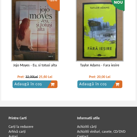
-20%
Jojo Moyes - Eu, si totusi alta
Taylor Adams - Fara iesire
Pret:
32,00Lei
25,60
Lei
Pret:
20,00
Lei
Adaugă în coș
Adaugă în coș
Printre Carti
Informatii utile
Carți la reducere
Achizitii cărți
Arhivă carți
Achizitii viniluri, casete, CD/DVD
Autori
Contact