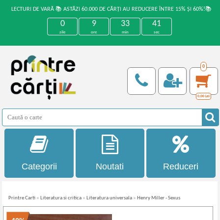
LECTURI DE VARĂ 📚 ASTĂZI 60.000 DE CĂRȚI AU REDUCERE ÎNTRE 15% ȘI 60%!📚
0
9
33
41
zile
ore
min
sec
0
0,00
Lei
Categorii
Noutati
Reduceri
Printre Carti
»
Literatura si critica
»
Literatura universala
»
Henry Miller - Sexus