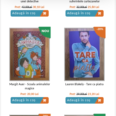
unei detective
suferintele curtezanelor
Pret:
43,00Lei
30,10
Lei
Pret:
32,00Lei
25,60
Lei
Adaugă în coș
Adaugă în coș
-20%
Margit Auer - Scoala animalelor
Lauren Blakely - Tare ca piatra
magice
Pret:
20,00
Lei
Pret:
29,00Lei
23,20
Lei
Adaugă în coș
Adaugă în coș