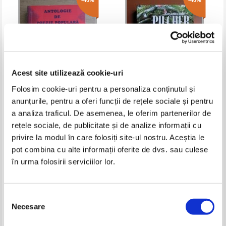
-40%
-40%
Acest site utilizează cookie-uri
Folosim cookie-uri pentru a personaliza conținutul și
anunțurile, pentru a oferi funcții de rețele sociale și pentru
Antologie de poezie populara
Rosamunde Pilcher - Flori in
a analiza traficul. De asemenea, le oferim partenerilor de
aromana
ploaie
rețele sociale, de publicitate și de analize informații cu
Pret:
32,00Lei
19,20
Lei
Pret:
45,00Lei
27,00
Lei
privire la modul în care folosiți site-ul nostru. Aceștia le
Adaugă în coș
Adaugă în coș
pot combina cu alte informații oferite de dvs. sau culese
în urma folosirii serviciilor lor.
-35%
Selecția
Necesare
consimțământului