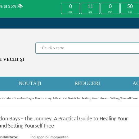
0
11
0
50
% ȘI 35%!📚
zile
ore
min
sec
 VECHI ŞI
NOUTĂȚI
REDUCERI
AC
ersonala
»
Brandon Bays - The Journey. A Practical Guide to Healing Your Life and Setting Yourself Free
don Bays
-
The Journey. A Practical Guide to Healing Your
and Setting Yourself Free