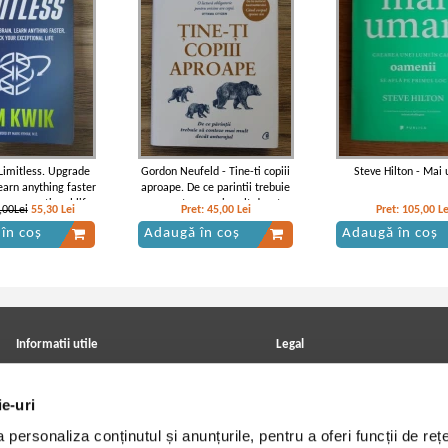
 Limitless. Upgrade
Gordon Neufeld - Tine-ti copiii
Steve Hilton - Mai
learn anything faster
aproape. De ce parintii trebuie
our exceptional life
sa conteze mai mult decat
,00Lei
55,30
Lei
Pret:
45,00
Lei
Pret:
105,00
Le
anturajul
în coș
Adaugă în coș
Adaugă în coș
Informatii utile
Legal
ANPC
Achizitii cărți
Achizitii viniluri, casete, CD/DVD
Soluționarea online a litigiilor
ie-uri
Contact
Politica de confidentialitate
Cum cumpar?
Termeni si conditii
personaliza conținutul și anunțurile, pentru a oferi funcții de rețe
Politica de livrare
Utilizare cookie-uri