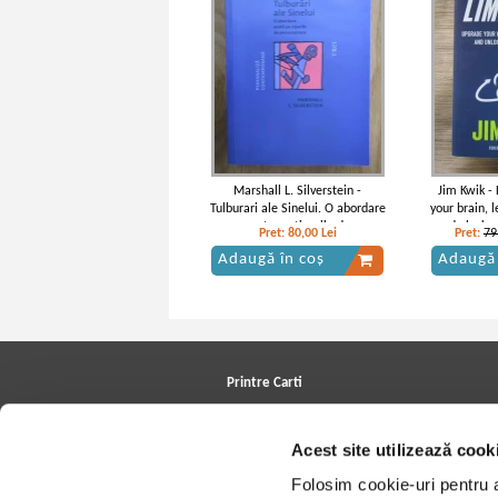
Marshall L. Silverstein -
Jim Kwik -
Tulburari ale Sinelui. O abordare
your brain, 
axata pe tipurile de
and ulock y
Pret:
80,00
Lei
Pret:
79
personalitate
Adaugă în coș
Adaugă 
Printre Carti
Carți la reducere
Arhivă carți
Acest site utilizează cook
Autori
Edituri
Folosim cookie-uri pentru a 
Colecții