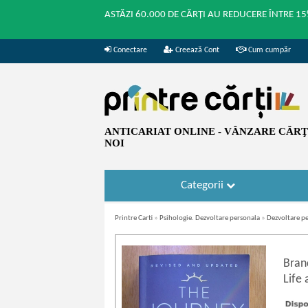
ASTĂZI 60.000 DE CĂRȚI AU REDUCERE ÎNTRE 15
Conectare
Creează Cont
Cum cumpăr
ANTICARIAT ONLINE - VÂNZARE CĂRŢI
NOI
Categorii
Printre Carti
»
Psihologie. Dezvoltare personala
»
Dezvoltare p
Bran
Life 