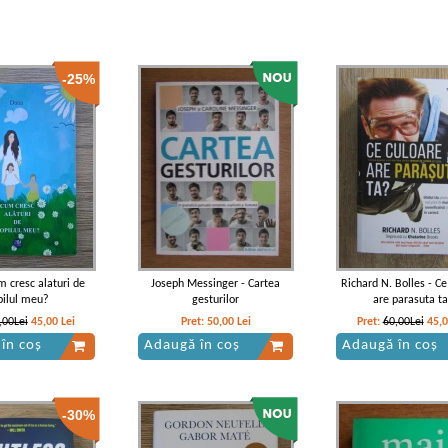
-25%
m cresc alaturi de
Joseph Messinger - Cartea
Richard N. Bolles - Ce
pilul meu?
gesturilor
are parasuta t
,00Lei
45,00
Lei
Pret:
50,00
Lei
Pret:
60,00Lei
45,
în coș
Adaugă în coș
Adaugă în coș
-30%