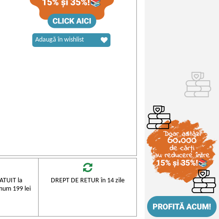
Adaugă în wishlist
TUIT la
DREPT DE RETUR în 14 zile
mum 199 lei