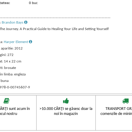
:
Brandon Bays
 The Journey. A Practical Guide to Healing Your Life and Setting Yourself
ra:
Harper Element
 aparitie: 2012
gini: 272
t: 14 x 22 cm
ti: brosate
in limba: engleza
: buna
 978-0-00745607-9
ĂRŢI sunt acum în
>10.000 CĂRŢI se găsesc doar la
TRANSPORT GRA
ocul nostru
noi în magazin
comenzile de mini