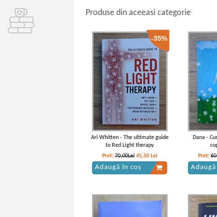
Produse din aceeasi categorie
-35%
Ari Whitten - The ultimate guide
Dana - Cu
to Red Light therapy
co
Pret:
70,00Lei
45,50
Lei
Pret:
60
Adaugă în coș
Adaugă 