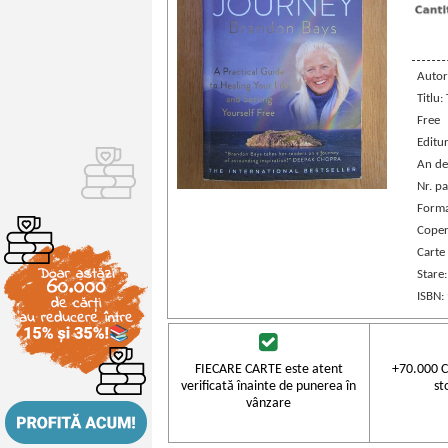
Autor
Titlu:
Free
Editu
An de
Nr. pa
Forma
Coper
Carte 
Stare
ISBN:
FIECARE CARTE este atent
+70.000 C
verificată înainte de punerea în
st
vânzare