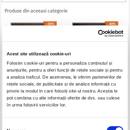
Produse din aceeasi categorie
-35%
-40%
Acest site utilizează cookie-uri
Folosim cookie-uri pentru a personaliza conținutul și
anunțurile, pentru a oferi funcții de rețele sociale și pentru
a analiza traficul. De asemenea, le oferim partenerilor de
rețele sociale, de publicitate și de analize informații cu
Alexandru Vlahuta - In valtoare
St. O. Iosif - Patriarhale (poezii)
privire la modul în care folosiți site-ul nostru. Aceștia le
(1943)
1930
Pret:
16,00Lei
10,40
Lei
Pret:
17,00Lei
10,20
Lei
pot combina cu alte informații oferite de dvs. sau culese
Adaugă în coș
Adaugă în coș
în urma folosirii serviciilor lor.
-60%
-40%
Selecția