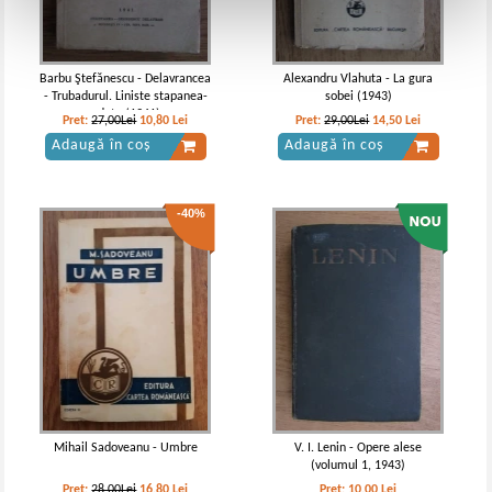
Barbu Ştefănescu - Delavrancea
Alexandru Vlahuta - La gura
- Trubadurul. Liniste stapanea-
sobei (1943)
odata (1941)
Pret:
27,00Lei
10,80
Lei
Pret:
29,00Lei
14,50
Lei
Adaugă în coș
Adaugă în coș
-40%
Mihail Sadoveanu - Umbre
V. I. Lenin - Opere alese
(volumul 1, 1943)
Pret:
28,00Lei
16,80
Lei
Pret:
10,00
Lei