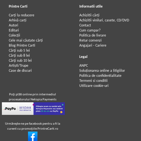
Printre Carti
Informatii utile
Carți la reducere
Achizitii cărți
Arhivă carți
Achizitii viniluri, casete, CD/DVD
Autori
Contact
Edituri
Cum cumpar?
Colecții
Politica de livrare
Cele mai căutate cărți
Retur comenzi
Blog Printre Carti
Angajari - Cariere
Cărţi sub 5 lei
Cărţi sub 8 lei
Legal
Cărţi sub 10 lei
Artiști/Trupe
ANPC
Case de discuri
Soluționarea online a litigiilor
Politica de confidentialitate
Termeni si conditii
Utilizare cookie-uri
Poţi plăti online prin intermediul
procesatorului Netopia Payments
Urmăreşte-ne pe facebook pentru a fi la
curent cu promoţiile PrintreCarti.ro