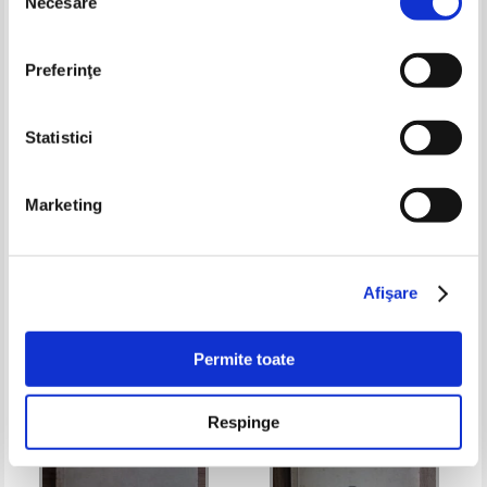
Necesare
consimțământului
Preferinţe
Statistici
Constantin Saineanu - Dictionar
Teodor Simedriu - Fapte si
Marketing
francez-roman (1920)
oameni mari. Ocolul
pamantului. Viata eroica a lui
Pret:
27,00Lei
10,80
Lei
Pret:
21,00Lei
12,60
Lei
Magellan
Adaugă în coș
Adaugă în coș
Afişare
-60%
-50%
Permite toate
Respinge