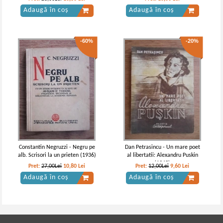
Adaugă în coș
Adaugă în coș
-60%
-20%
Constantin Negruzzi - Negru pe
Dan Petrasincu - Un mare poet
alb. Scrisori la un prieten (1936)
al libertatii: Alexandru Puskin
(1943)
Pret:
27,00Lei
10,80
Lei
Pret:
12,00Lei
9,60
Lei
Adaugă în coș
Adaugă în coș