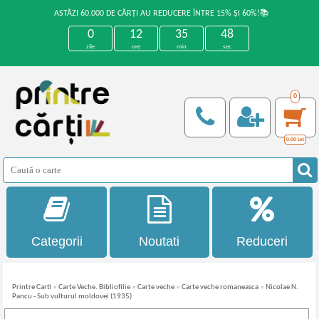
ASTĂZI 60.000 DE CĂRȚI AU REDUCERE ÎNTRE 15% ȘI 60%!📚
0
12
35
48
zile
ore
min
sec
0
0,00
Lei
Categorii
Noutati
Reduceri
Printre Carti
»
Carte Veche. Bibliofilie
»
Carte veche
»
Carte veche romaneasca
»
Nicolae N.
Pancu - Sub vulturul moldovei (1935)