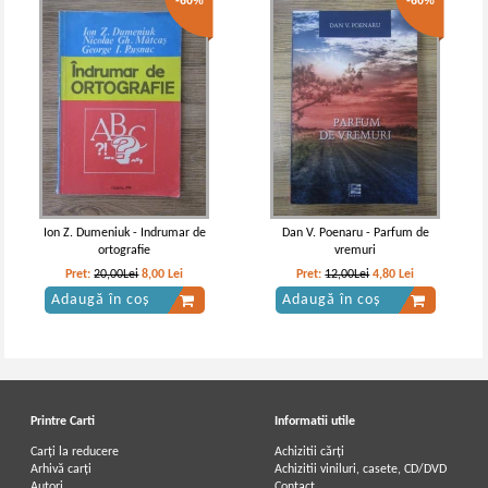
-60%
-60%
Ion Z. Dumeniuk - Indrumar de
Dan V. Poenaru - Parfum de
ortografie
vremuri
Pret:
20,00Lei
8,00
Lei
Pret:
12,00Lei
4,80
Lei
Adaugă în coș
Adaugă în coș
Printre Carti
Informatii utile
Carți la reducere
Achizitii cărți
Arhivă carți
Achizitii viniluri, casete, CD/DVD
Autori
Contact