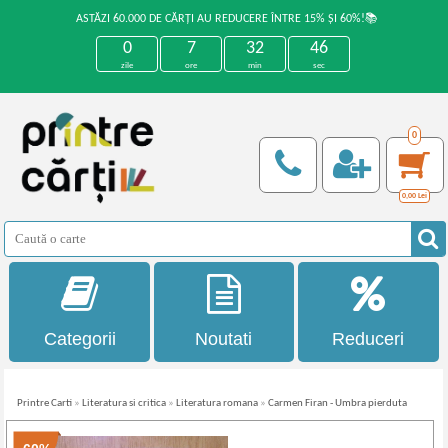
ASTĂZI 60.000 DE CĂRȚI AU REDUCERE ÎNTRE 15% ȘI 60%!📚
0
7
32
46
zile
ore
min
sec
0
0,00
Lei
Categorii
Noutati
Reduceri
Printre Carti
»
Literatura si critica
»
Literatura romana
»
Carmen Firan - Umbra pierduta