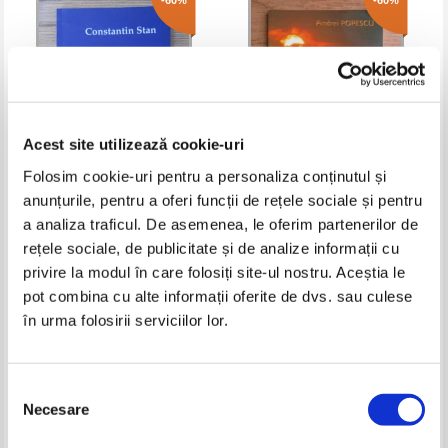
-60%
-60%
Acest site utilizează cookie-uri
Folosim cookie-uri pentru a personaliza conținutul și
anunțurile, pentru a oferi funcții de rețele sociale și pentru
Constantin Stan - Traieste si
Andrei Popescu - Operatie de
a analiza traficul. De asemenea, le oferim partenerilor de
mergi mai departe
extirpare a sentimentelor
rețele sociale, de publicitate și de analize informații cu
Pret:
17,00Lei
6,80
Lei
Pret:
16,00Lei
6,40
Lei
privire la modul în care folosiți site-ul nostru. Aceștia le
Adaugă în coș
Adaugă în coș
pot combina cu alte informații oferite de dvs. sau culese
în urma folosirii serviciilor lor.
-35%
Selecția
Necesare
consimțământului