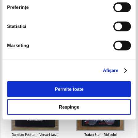
Preferinţe
Statistici
Nichita Stanescu - Amintiri din
Marin Preda - Delirul
prezent
Pret:
7,00
Lei
Pret:
13,00Lei
8,45
Lei
Marketing
Adaugă în coș
Adaugă în coș
-60%
-60%
Afişare
Permite toate
Respinge
Dumitru Popitan - Versuri tarzii
Traian Stef - Ridicolul