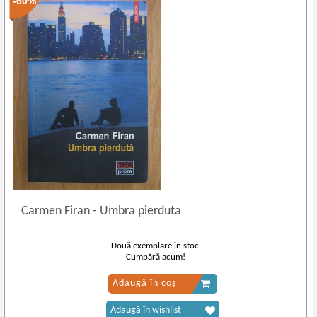
-60%
Carmen Firan
-
Umbra pierduta
Două exemplare în stoc.
Cumpără acum!
Adaugă în coș
Adaugă în wishlist