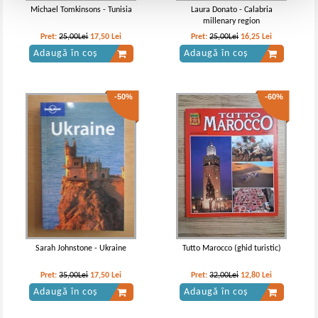
Michael Tomkinsons - Tunisia
Laura Donato - Calabria
millenary region
Pret:
25,00Lei
17,50
Lei
Pret:
25,00Lei
16,25
Lei
Adaugă în coș
Adaugă în coș
-50%
-60%
Sarah Johnstone - Ukraine
Tutto Marocco (ghid turistic)
Pret:
35,00Lei
17,50
Lei
Pret:
32,00Lei
12,80
Lei
Adaugă în coș
Adaugă în coș