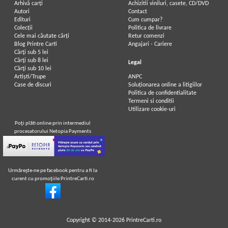
Arhivă carți
Achizitii viniluri, casete, CD/DVD
Autori
Contact
Edituri
Cum cumpar?
Colecții
Politica de livrare
Cele mai căutate cărți
Retur comenzi
Blog Printre Carti
Angajari - Cariere
Cărţi sub 5 lei
Cărţi sub 8 lei
Legal
Cărţi sub 10 lei
Artiști/Trupe
ANPC
Case de discuri
Soluționarea online a litigiilor
Politica de confidentialitate
Termeni si conditii
Utilizare cookie-uri
Poţi plăti online prin intermediul
procesatorului Netopia Payments
Urmăreşte-ne pe facebook pentru a fi la
curent cu promoţiile PrintreCarti.ro
Copyright © 2014-2026
PrintreCarti.ro