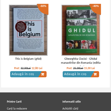
-60%
-40%
This is Belgium (ghid)
Gheorghita Ciocioi - Ghidul
manastirilor din Romania (editia
a 3-a)
Pret:
32,00Lei
12,80
Lei
Pret:
25,00Lei
15,00
Lei
Adaugă în coș
Adaugă în coș
Printre Carti
Informatii utile
Carți la reducere
Achizitii cărți