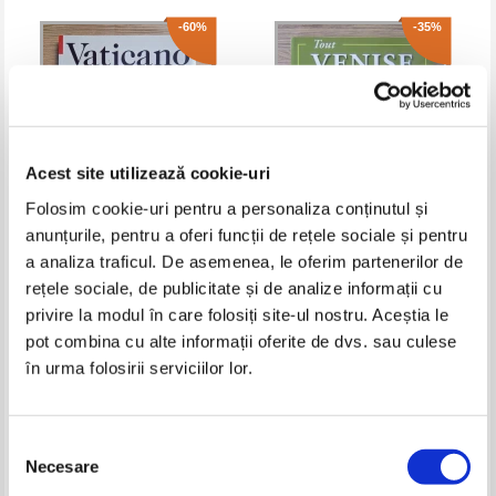
-60%
-35%
Acest site utilizează cookie-uri
Folosim cookie-uri pentru a personaliza conținutul și
anunțurile, pentru a oferi funcții de rețele sociale și pentru
a analiza traficul. De asemenea, le oferim partenerilor de
Vaticano con gli affreschi
Tout Venise
restaurati della Cappella Sistina,
rețele sociale, de publicitate și de analize informații cu
del Giudizio universale e delle
Pret:
32,00Lei
12,80
Lei
Pret:
29,00Lei
18,85
Lei
privire la modul în care folosiți site-ul nostru. Aceștia le
Stanze di Raffaello
Adaugă în coș
Adaugă în coș
pot combina cu alte informații oferite de dvs. sau culese
în urma folosirii serviciilor lor.
-60%
Selecția
Necesare
consimțământului