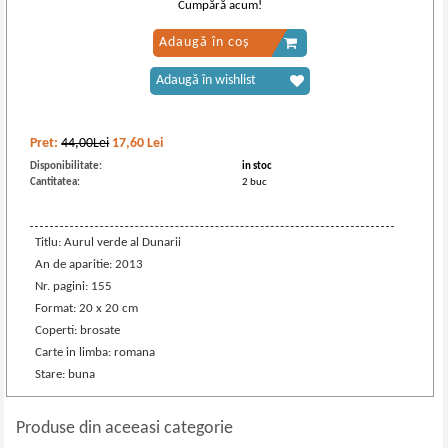
Cumpără acum!
Adaugă în coș
Adaugă în wishlist
Pret:
44,00Lei
17,60
Lei
Disponibilitate:
in stoc
Cantitatea:
2 buc
Titlu: Aurul verde al Dunarii
An de aparitie: 2013
Nr. pagini: 155
Format: 20 x 20 cm
Coperti: brosate
Carte in limba: romana
Stare: buna
Produse din aceeasi categorie