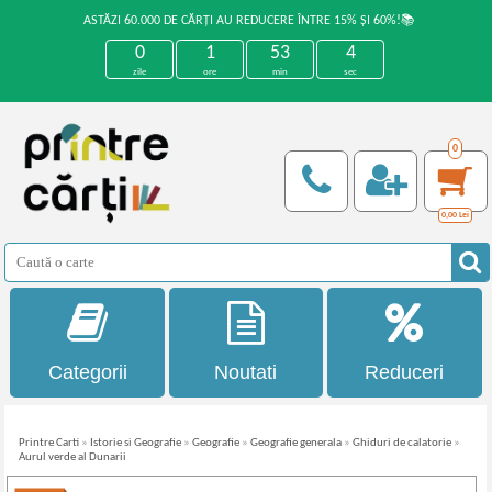
ASTĂZI 60.000 DE CĂRȚI AU REDUCERE ÎNTRE 15% ȘI 60%!📚
0
1
53
4
zile
ore
min
sec
0
0,00
Lei
Categorii
Noutati
Reduceri
Printre Carti
»
Istorie si Geografie
»
Geografie
»
Geografie generala
»
Ghiduri de calatorie
»
Aurul verde al Dunarii