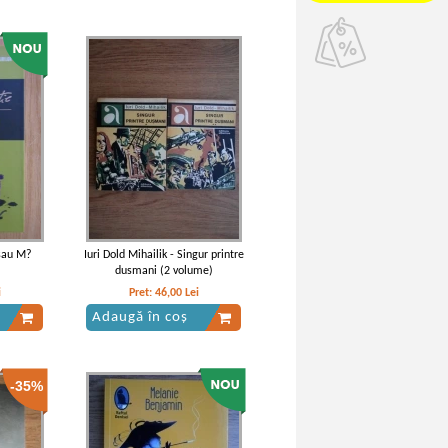
 sau M?
Iuri Dold Mihailik - Singur printre
dusmani (2 volume)
i
Pret:
46,00
Lei
Adaugă în coș
-35%