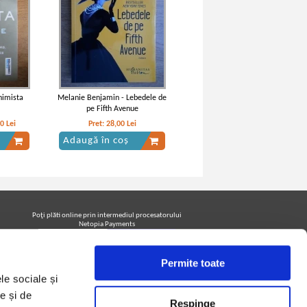
himista
Melanie Benjamin - Lebedele de
pe Fifth Avenue
10
Lei
Pret:
28,00
Lei
Adaugă în coș
Poţi plăti online prin intermediul procesatorului
Netopia Payments
Permite toate
Urmăreşte-ne pe facebook pentru a fi la curent cu
le sociale și
promoţiile PrintreCarti.ro
e și de
Respinge