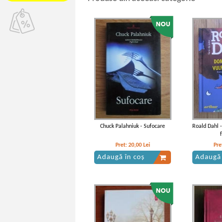
Chuck Palahniuk - Sufocare
Roald Dahl 
Pret:
20,00
Lei
Pre
Adaugă în coș
Adaugă 