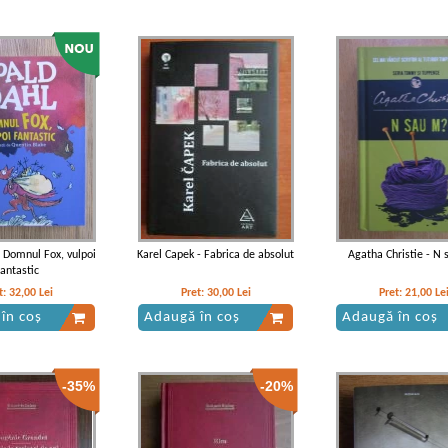
- Domnul Fox, vulpoi
Karel Capek - Fabrica de absolut
Agatha Christie - N
fantastic
t:
32,00
Lei
Pret:
30,00
Lei
Pret:
21,00
Le
în coș
Adaugă în coș
Adaugă în coș
-35%
-20%