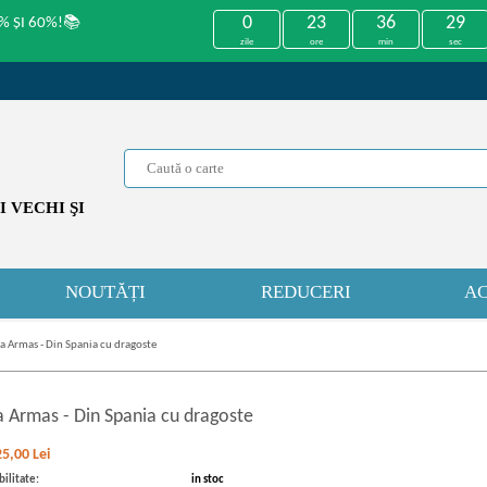
0
23
36
29
% ȘI 60%!📚
zile
ore
min
sec
 VECHI ŞI
NOUTĂȚI
REDUCERI
AC
a Armas - Din Spania cu dragoste
a Armas
-
Din Spania cu dragoste
25,00
Lei
ilitate:
in stoc