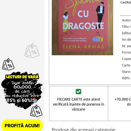
Cantitat
Autor
Titlu:
Editu
An de
Nr. pa
Forma
Coper
Carte
Stare
ISBN:
FIECARE CARTE este atent
+70.000 C
verificată înainte de punerea în
st
vânzare
Produse din aceeasi categorie