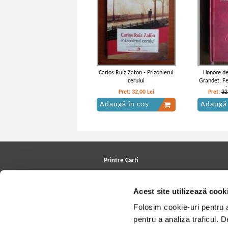
Carlos Ruiz Zafon - Prizonierul
Honore de
cerului
Grandet. Fe
ani
Pret:
32,00
Lei
Pret:
32
Adaugă în coș
Adaugă 
Printre Carti
Carți la reducere
Arhivă carți
Acest site utilizează cook
Autori
Edituri
Folosim cookie-uri pentru a 
Colecții
Cele mai căutate cărți
pentru a analiza traficul. 
Blog Printre Carti