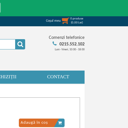
0
produse
Coşul meu
(
0,00
Lei
)
Comenzi telefonice
0215.552.102
Luni - Vineri, 10:00 - 18:00
HIZIȚII
CONTACT
Adaugă în coș