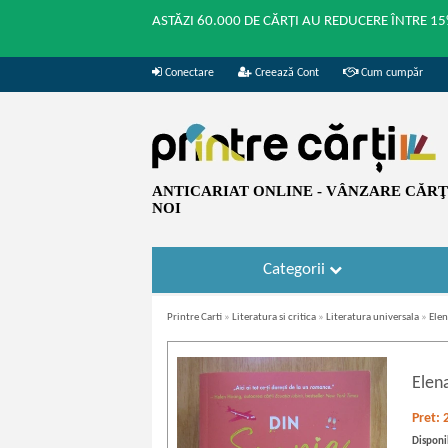
ASTĂZI 60.000 DE CĂRȚI AU REDUCERE ÎNTRE 15
Conectare
Creează Cont
Cum cumpăr
ANTICARIAT ONLINE - VÂNZARE CĂRŢI
NOI
Categorii
Printre Carti
»
Literatura si critica
»
Literatura universala
»
Elen
Elen
Pret:
Disponib