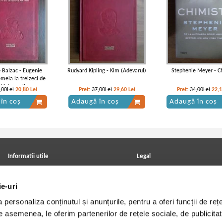
 Balzac - Eugenie
Rudyard Kipling - Kim (Adevarul)
Stephenie Meyer - C
meia la treizeci de
 (Adevarul)
,00Lei
20,80
Lei
Pret:
37,00Lei
29,60
Lei
Pret:
34,00Lei
22,
în coș
Adaugă în coș
Adaugă în coș
Informatii utile
Legal
ANPC
Achizitii cărți
Achizitii viniluri, casete, CD/DVD
Soluționarea online a litigiilor
ie-uri
Contact
Politica de confidentialitate
Cum cumpar?
Termeni si conditii
personaliza conținutul și anunțurile, pentru a oferi funcții de rețe
Politica de livrare
Utilizare cookie-uri
Retur comenzi
De asemenea, le oferim partenerilor de rețele sociale, de publicitat
Angajari - Cariere