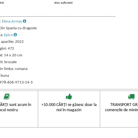
ea:
stoc suficient
:
Elena Armas
 Din Spania cu dragoste
ra:
Epica
 aparitie: 2022
gini: 472
t: 14 x 20 cm
ti: brosate
 in limba: romana
: buna
 978-606-9713-14-3
ĂRŢI sunt acum în
>10.000 CĂRŢI se găsesc doar la
TRANSPORT GRA
ocul nostru
noi în magazin
comenzile de mini