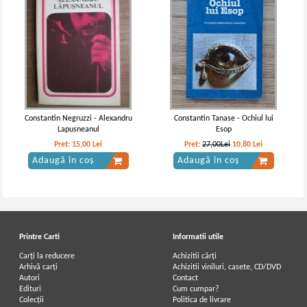
Constantin Negruzzi - Alexandru
Constantin Tanase - Ochiul lui
Lapusneanul
Esop
Pret:
15,00
Lei
Pret:
27,00Lei
10,80
Lei
Adaugă în coș
Adaugă în coș
Printre Carti
Informatii utile
Carți la reducere
Achizitii cărți
Arhivă carți
Achizitii viniluri, casete, CD/DVD
Autori
Contact
Edituri
Cum cumpar?
Colecții
Politica de livrare