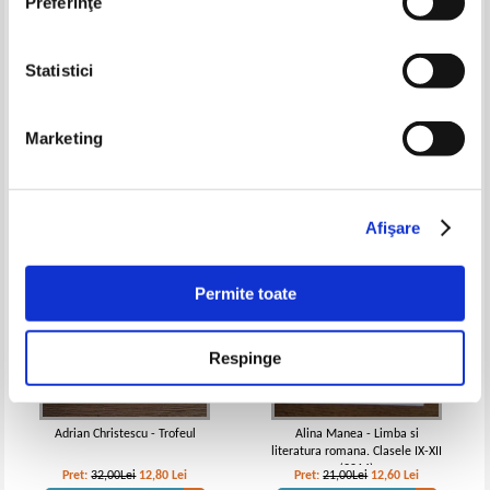
Preferinţe
Mircea Berindei - Paravanul
George Calinescu - Istoria
Statistici
venetian. Portrete si amintiri
literaturii romane. Compendiu
Pret:
18,00Lei
9,00
Lei
Pret:
12,00Lei
9,60
Lei
Adaugă în coș
Adaugă în coș
Marketing
-60%
-40%
Afişare
Permite toate
Respinge
Adrian Christescu - Trofeul
Alina Manea - Limba si
literatura romana. Clasele IX-XII
(2014)
Pret:
32,00Lei
12,80
Lei
Pret:
21,00Lei
12,60
Lei