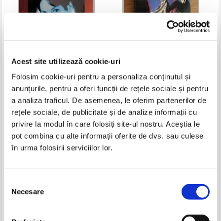
Acest site utilizează cookie-uri
Folosim cookie-uri pentru a personaliza conținutul și
Pavel Corut - Farmec feminin
Ion Tugui - Inocentii si blidul
anunțurile, pentru a oferi funcții de rețele sociale și pentru
satanei
a analiza traficul. De asemenea, le oferim partenerilor de
Pret:
12,00
Lei
Pret:
10,00
Lei
rețele sociale, de publicitate și de analize informații cu
Adaugă în coș
Adaugă în coș
privire la modul în care folosiți site-ul nostru. Aceștia le
pot combina cu alte informații oferite de dvs. sau culese
-50%
-20%
în urma folosirii serviciilor lor.
Selecția
Necesare
consimțământului