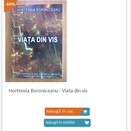
-60%
Hortensia Boroniceanu
-
Viata din vis
Adaugă în coș
Adaugă în wishlist