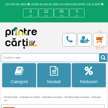
LECTURI DE VARĂ 📚 ASTĂZI 60.000 DE CĂRȚI AU REDUCERE ÎNTRE 15% ȘI 60%!📚
0
22
35
5
zile
ore
min
sec
0
0,00
Lei
Categorii
Noutati
Reduceri
Printre Carti
»
Literatura si critica
»
Literatura romana
»
Hortensia Boroniceanu - Viata din
vis