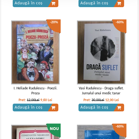
Adaugă în coș
Adaugă în coș
-20%
-60%
I. Heliade Radulescu - Poezii.
Vasi Radulescu - Draga suflet.
Proza
Jurnalul unui medic tanar
Pret:
12,00Lei
9,60
Lei
Pret:
30,00Lei
12,00
Lei
Adaugă în coș
Adaugă în coș
-60%