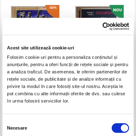
-60%
Acest site utilizează cookie-uri
Folosim cookie-uri pentru a personaliza conținutul și
anunțurile, pentru a oferi funcții de rețele sociale și pentru
a analiza traficul. De asemenea, le oferim partenerilor de
Fotografii si desene de colorat.
Szekely Laszlo - Culturism
Antistres prin arta
rețele sociale, de publicitate și de analize informații cu
Pret:
60,00Lei
24,00
Lei
Pret:
26,00
Lei
privire la modul în care folosiți site-ul nostru. Aceștia le
Adaugă în coș
Adaugă în coș
pot combina cu alte informații oferite de dvs. sau culese
în urma folosirii serviciilor lor.
-20%
-35%
Selecția
Necesare
consimțământului