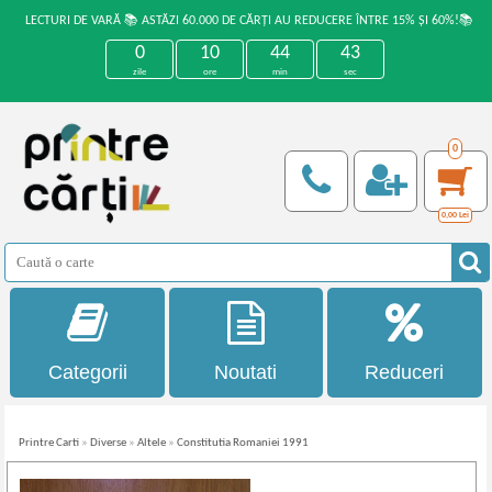
LECTURI DE VARĂ 📚 ASTĂZI 60.000 DE CĂRȚI AU REDUCERE ÎNTRE 15% ȘI 60%!📚
0
10
44
43
zile
ore
min
sec
0
0,00
Lei
Categorii
Noutati
Reduceri
Printre Carti
»
Diverse
»
Altele
»
Constitutia Romaniei 1991