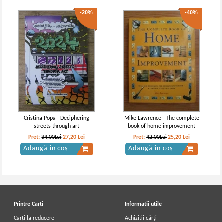
-20%
-40%
Cristina Popa - Deciphering
Mike Lawrence - The complete
streets through art
book of home improvement
Pret:
34,00Lei
27,20
Lei
Pret:
42,00Lei
25,20
Lei
Adaugă în coș
Adaugă în coș
Printre Carti
Informatii utile
Carți la reducere
Achizitii cărți