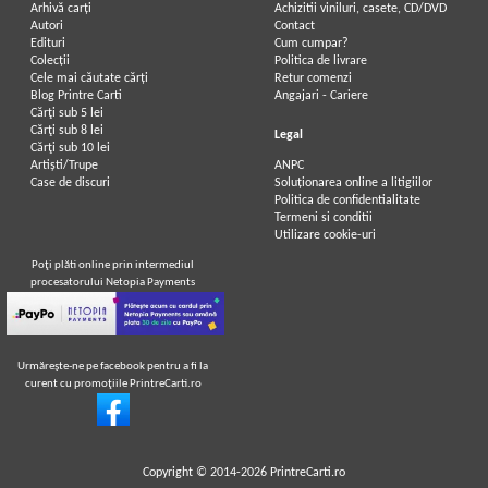
Arhivă carți
Achizitii viniluri, casete, CD/DVD
Autori
Contact
Edituri
Cum cumpar?
Colecții
Politica de livrare
Cele mai căutate cărți
Retur comenzi
Blog Printre Carti
Angajari - Cariere
Cărţi sub 5 lei
Cărţi sub 8 lei
Legal
Cărţi sub 10 lei
Artiști/Trupe
ANPC
Case de discuri
Soluționarea online a litigiilor
Politica de confidentialitate
Termeni si conditii
Utilizare cookie-uri
Poţi plăti online prin intermediul
procesatorului Netopia Payments
Urmăreşte-ne pe facebook pentru a fi la
curent cu promoţiile PrintreCarti.ro
Copyright © 2014-2026
PrintreCarti.ro