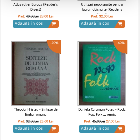
Atlas rutier Europa (Reader's
Utilizari neobisnuite pentru
Digest)
lucruri obisnuite (Reader's
Digest)
Pret:
40,00Lei
28,00
Lei
Pret:
32,00
Lei
Adaugă în coș
Adaugă în coș
-20%
-40%
Theodor Hristea - Sinteze de
Daniela Caraman Fotea - Rock,
limba romana
Pop, Folk ... remix
Pret:
32,00Lei
25,60
Lei
Pret:
45,00Lei
27,00
Lei
Adaugă în coș
Adaugă în coș