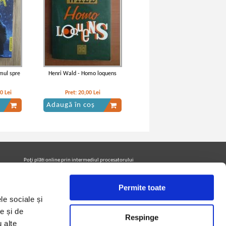
mul spre
Henri Wald - Homo loquens
00
Lei
Pret:
20,00
Lei
Adaugă în coș
Poţi plăti online prin intermediul procesatorului
Netopia Payments
Permite toate
le sociale și
Urmăreşte-ne pe facebook pentru a fi la curent cu
promoţiile PrintreCarti.ro
e și de
Respinge
u alte