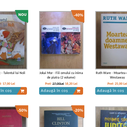
-40%
 - Talentul lui Noli
Jokai Mor - Fiii omului cu inima
Ruth Ware - Moartea
de piatra (2 volume)
Westaway
t:
17,00
Lei
Pret:
27,00Lei
16,20
Lei
Pret:
25,00
Le
în coș
Adaugă în coș
Adaugă în coș
-50%
-20%