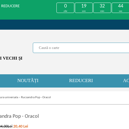
0
19
32
44
U REDUCERE
zile
ore
min
sec
 VECHI ŞI
NOUTĂȚI
REDUCERI
AC
tura universala
»
Rucsandra Pop - Oracol
andra Pop
-
Oracol
34,00Lei
20,40
Lei