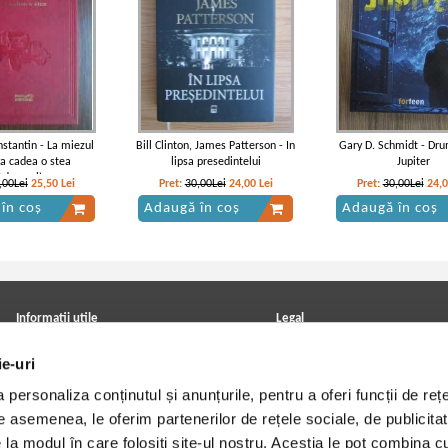
stantin - La miezul
Bill Clinton, James Patterson - In
Gary D. Schmidt - Dru
va cadea o stea
lipsa presedintelui
Jupiter
Adevarul)
,00Lei
25,50
Lei
Pret:
30,00Lei
24,00
Lei
Pret:
30,00Lei
24,
în coș
Adaugă în coș
Adaugă în coș
Informatii utile
Legal
ANPC
Achizitii cărți
ie-uri
Achizitii viniluri, casete, CD/DVD
Soluționarea online a litigiilor
Contact
Politica de confidentialitate
personaliza conținutul și anunțurile, pentru a oferi funcții de rețe
Cum cumpar?
Termeni si conditii
Politica de livrare
Utilizare cookie-uri
De asemenea, le oferim partenerilor de rețele sociale, de publicitat
Retur comenzi
e la modul în care folosiți site-ul nostru. Aceștia le pot combina c
Angajari - Cariere