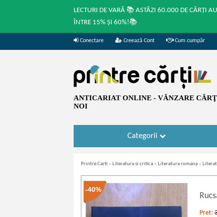
LECTURI DE VARĂ 📚 ASTĂZI 60.000 DE CĂRȚI A
ÎNTRE 15% ȘI 60%!📚
Conectare
Creează Cont
Cum cumpăr
ANTICARIAT ONLINE - VÂNZARE CĂRŢI
NOI
Categorii
Printre Carti
»
Literatura si critica
»
Literatura romana
»
Litera
-40%
Rucs
Pret: