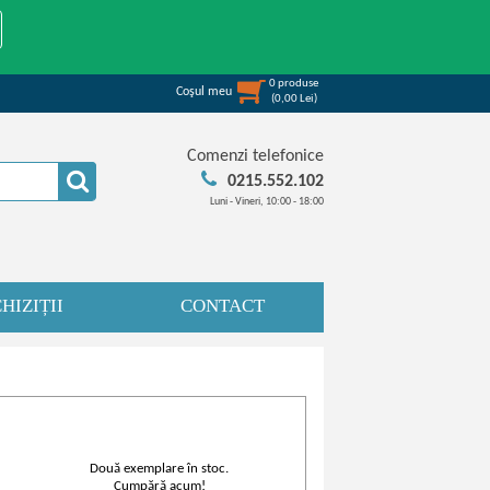
0
produse
Coşul meu
(
0,00
Lei
)
Comenzi telefonice
0215.552.102
Luni - Vineri, 10:00 - 18:00
HIZIȚII
CONTACT
Două exemplare în stoc.
Cumpără acum!