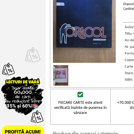
Disponib
Cantitat
Autor
Titlu:
An de
Nr. pa
Forma
Coper
Carte
Stare
ISBN:
FIECARE CARTE este atent
+70.000 C
verificată înainte de punerea în
st
vânzare