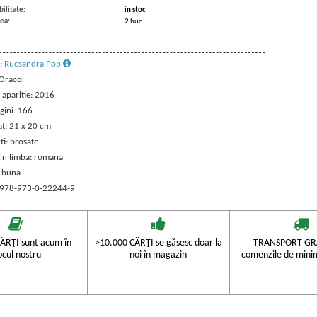
ilitate:
in stoc
ea:
2 buc
:
Rucsandra Pop
 Oracol
 aparitie: 2016
gini: 166
t: 21 x 20 cm
ti: brosate
 in limba: romana
: buna
 978-973-0-22244-9
ĂRŢI sunt acum în
>10.000 CĂRŢI se găsesc doar la
TRANSPORT GRA
ocul nostru
noi în magazin
comenzile de mini