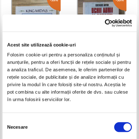
-35%
-35%
Acest site utilizează cookie-uri
Folosim cookie-uri pentru a personaliza conținutul și
anunțurile, pentru a oferi funcții de rețele sociale și pentru
King Midas, a tale of wisdom
Costache Anton - Ochii aurii ai
a analiza traficul. De asemenea, le oferim partenerilor de
Roxanei
rețele sociale, de publicitate și de analize informații cu
Pret:
17,00Lei
11,05
Lei
Pret:
19,00Lei
12,35
Lei
privire la modul în care folosiți site-ul nostru. Aceștia le
Adaugă în coș
Adaugă în coș
pot combina cu alte informații oferite de dvs. sau culese
în urma folosirii serviciilor lor.
-25%
-35%
Selecția
Necesare
consimțământului