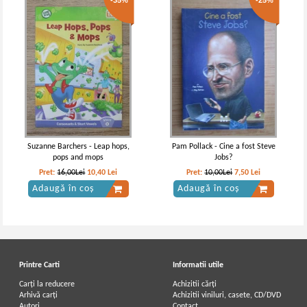
-35%
-25%
Suzanne Barchers - Leap hops,
Pam Pollack - Cine a fost Steve
pops and mops
Jobs?
Pret:
16,00Lei
10,40
Lei
Pret:
10,00Lei
7,50
Lei
Adaugă în coș
Adaugă în coș
Printre Carti
Informatii utile
Carți la reducere
Achizitii cărți
Arhivă carți
Achizitii viniluri, casete, CD/DVD
Autori
Contact