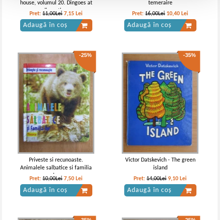
house, volumul 20. Dingoes at
temeraire
dinnertime
Pret:
11,00Lei
7,15
Lei
Pret:
16,00Lei
10,40
Lei
Adaugă în coș
Adaugă în coș
-25%
-35%
Priveste si recunoaste.
Victor Datskevich - The green
Animalele salbatice si familia
island
lor
Pret:
10,00Lei
7,50
Lei
Pret:
14,00Lei
9,10
Lei
Adaugă în coș
Adaugă în coș