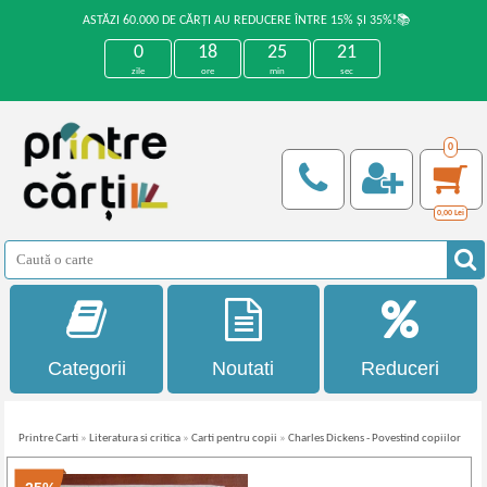
ASTĂZI 60.000 DE CĂRȚI AU REDUCERE ÎNTRE 15% ȘI 35%!📚
0
18
25
21
zile
ore
min
sec
0
0,00
Lei
Categorii
Noutati
Reduceri
Printre Carti
»
Literatura si critica
»
Carti pentru copii
»
Charles Dickens - Povestind copiilor