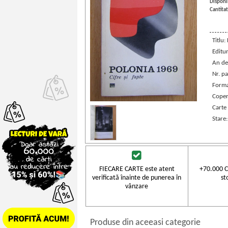
Disponib
Cantitat
Titlu:
Editu
An de
Nr. pa
Forma
Coper
Carte
Stare
FIECARE CARTE este atent
+70.000 C
verificată înainte de punerea în
st
vânzare
Produse din aceeasi categorie