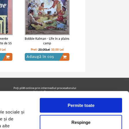
umente
Bobbie Kalman - Life in a plains
ite de SS
camp
0
Lei
Pret:
20,00Lei
10,00
Lei
Adaugă în coș
Poţi plăti online prin intermediul procesatorului
Netopia Payments
Permite toate
le sociale și
Urmăreşte-ne pe facebook pentru a fi la curent cu
promoţiile PrintreCarti.ro
e și de
Respinge
u alte