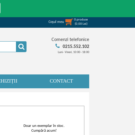
0
produse
Coşul meu
(
0,00
Lei
)
Comenzi telefonice
0215.552.102
Luni - Vineri, 10:00 - 18:00
HIZIȚII
CONTACT
Doar un exemplar în stoc.
Cumpără acum!