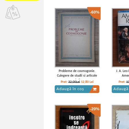
-60%
Probleme de cosmogonie.
J. A. Leo
Culegere de studii si articole
Amer
sovietice
Pret:
32,00Lei
12,80
Lei
Pret:
1
Adaugă în coș
Adaugă 
-20%