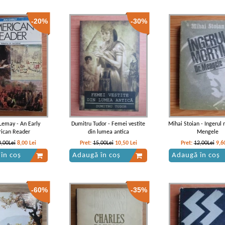
-20%
-30%
 Lemay - An Early
Dumitru Tudor - Femei vestite
Mihai Stoian - Ingerul m
ican Reader
din lumea antica
Mengele
0,00Lei
8,00
Lei
Pret:
15,00Lei
10,50
Lei
Pret:
12,00Lei
9,6
în coș
Adaugă în coș
Adaugă în coș
-60%
-35%