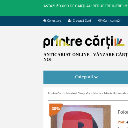
ASTĂZI 60.000 DE CĂRȚI AU REDUCERE ÎNTRE 15
Conectare
Creează Cont
Cum cumpăr
ANTICARIAT ONLINE - VÂNZARE CĂRŢI
NOI
Categorii
Printre Carti
»
Istorie si Geografie
»
Istorie
»
Istorie Universala
-30%
Polon
Pret: