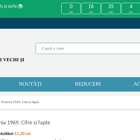
0
16
35
4
% ȘI 60%!📚
zile
ore
min
sec
 VECHI ŞI
NOUTĂȚI
REDUCERI
AC
»
Polonia 1969. Cifre si fapte
ia 1969. Cifre si fapte
16,00Lei
11,20
Lei