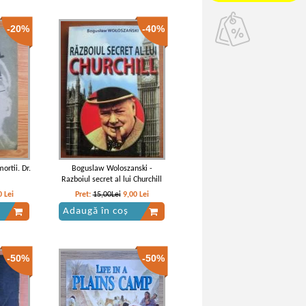
-20%
-40%
ortii. Dr.
Boguslaw Woloszanski -
Razboiul secret al lui Churchill
0
Lei
Pret:
15,00Lei
9,00
Lei
Adaugă în coș
-50%
-50%