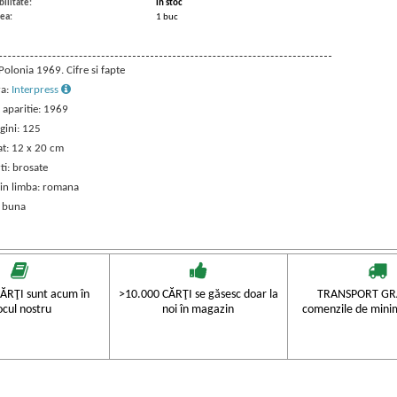
ilitate:
in stoc
ea:
1 buc
 Polonia 1969. Cifre si fapte
ra:
Interpress
 aparitie: 1969
gini: 125
t: 12 x 20 cm
ti: brosate
 in limba: romana
: buna
ĂRŢI sunt acum în
>10.000 CĂRŢI se găsesc doar la
TRANSPORT GRA
ocul nostru
noi în magazin
comenzile de mini