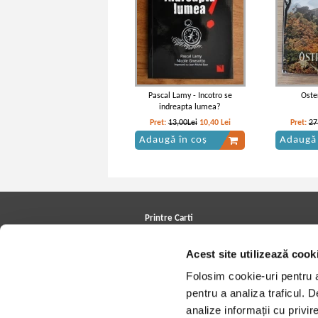
Pascal Lamy - Incotro se
Oste
indreapta lumea?
Pret:
13,00Lei
10,40
Lei
Pret:
27
Adaugă în coș
Adaugă 
Printre Carti
Carți la reducere
Arhivă carți
Acest site utilizează cook
Autori
Edituri
Folosim cookie-uri pentru a 
Colecții
pentru a analiza traficul. 
Cele mai căutate cărți
Blog Printre Carti
analize informații cu privir