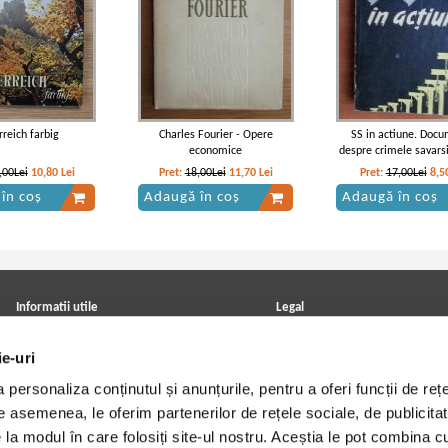
rreich farbig
Charles Fourier - Opere
SS in actiune. Doc
economice
despre crimele savars
,00Lei
10,80
Lei
Pret:
18,00Lei
11,70
Lei
Pret:
17,00Lei
8,5
în coș
Adaugă în coș
Adaugă în coș
Informatii utile
Legal
ANPC
Achizitii cărți
Achizitii viniluri, casete, CD/DVD
Soluționarea online a litigiilor
ie-uri
Contact
Politica de confidentialitate
Cum cumpar?
Termeni si conditii
personaliza conținutul și anunțurile, pentru a oferi funcții de rețe
Politica de livrare
Utilizare cookie-uri
De asemenea, le oferim partenerilor de rețele sociale, de publicitat
Retur comenzi
Angajari - Cariere
e la modul în care folosiți site-ul nostru. Aceștia le pot combina c