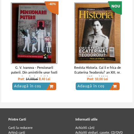
-40%
G. V. Ivanova - Pensionarii
Revista Historia. Cui ii e frica de
puterii. Din amintirile unor fosti
Ecaterina Teodoroiu? an XIII, nr.
demnitari sovietici
136, mai 2013
Pret:
14,00Lei
8,40
Lei
Pret:
10,00
Lei
Adaugă în coș
Adaugă în coș
Printre Carti
Informatii utile
Carți la reducere
Achizitii cărți
Arhivă carți
Achizitii viniluri, casete, CD/DVD