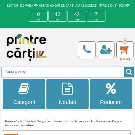
LECTURI DE VARĂ 📚 ASTĂZI 60.000 DE CĂRȚI AU REDUCERE ÎNTRE 15% ȘI 60%!📚
0
12
42
7
zile
ore
min
sec
0
0,00
Lei
Categorii
Noutati
Reduceri
Printre Carti
»
Istorie si Geografie
»
Istorie
»
Istorie Universala
»
Ion Varaceanu - Repere
istorice microsinteze