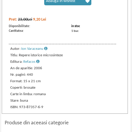
Adaugă în wishlist
Pret:
23,00Lei
9,20
Lei
Disponibilitate:
in stoc
Cantitatea:
1 buc
Autor:
Ion Varaceanu
Titlu: Repere istorice microsinteze
Editura:
Refacos
An de aparitie: 2006
Nr. pagini: 440
Format: 15 x 21 cm
Coperti: brosate
Carte in limba: romana
Stare: buna
ISBN: 973-87357-6-9
Produse din aceeasi categorie