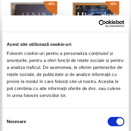
-40%
-30%
Acest site utilizează cookie-uri
Folosim cookie-uri pentru a personaliza conținutul și
anunțurile, pentru a oferi funcții de rețele sociale și pentru
Vladimir Ilici Lenin - Opere.
Revista Historia, an XVII, nr. 180,
a analiza traficul. De asemenea, le oferim partenerilor de
Volumul 2
ianuarie 2017
rețele sociale, de publicitate și de analize informații cu
Pret:
19,00Lei
11,40
Lei
Pret:
10,00Lei
7,00
Lei
privire la modul în care folosiți site-ul nostru. Aceștia le
Adaugă în coș
Adaugă în coș
pot combina cu alte informații oferite de dvs. sau culese
în urma folosirii serviciilor lor.
-35%
-30%
Selecția
Necesare
consimțământului