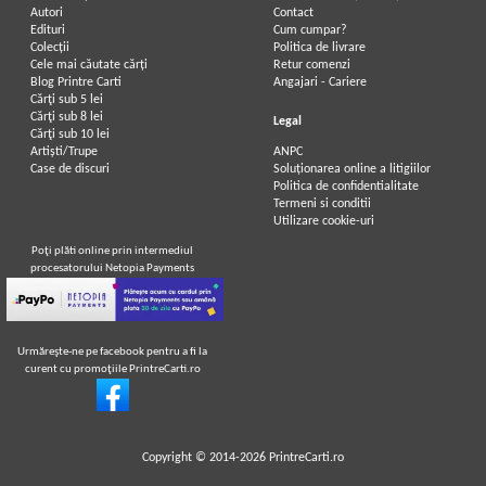
Autori
Contact
Edituri
Cum cumpar?
Colecții
Politica de livrare
Cele mai căutate cărți
Retur comenzi
Blog Printre Carti
Angajari - Cariere
Cărţi sub 5 lei
Cărţi sub 8 lei
Legal
Cărţi sub 10 lei
Artiști/Trupe
ANPC
Case de discuri
Soluționarea online a litigiilor
Politica de confidentialitate
Termeni si conditii
Utilizare cookie-uri
Poţi plăti online prin intermediul
procesatorului Netopia Payments
Urmăreşte-ne pe facebook pentru a fi la
curent cu promoţiile PrintreCarti.ro
Copyright © 2014-2026
PrintreCarti.ro