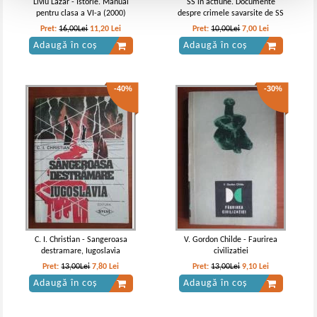
Liviu Lazar - Istorie. Manual
SS in actiune. Documente
pentru clasa a VI-a (2000)
despre crimele savarsite de SS
Pret:
16,00Lei
11,20
Lei
Pret:
10,00Lei
7,00
Lei
Adaugă în coș
Adaugă în coș
-40%
-30%
C. I. Christian - Sangeroasa
V. Gordon Childe - Faurirea
destramare, Iugoslavia
civilizatiei
Pret:
13,00Lei
7,80
Lei
Pret:
13,00Lei
9,10
Lei
Adaugă în coș
Adaugă în coș