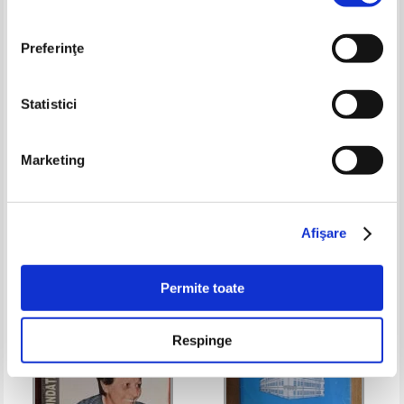
Preferinţe
Statistici
Memoriile regelui Carol I al
Nicolae Iorga - Scrieri despre
Marketing
Romaniei (volumul 1)
arta
Pret:
17,00Lei
10,20
Lei
Pret:
13,00Lei
10,40
Lei
Adaugă în coș
Adaugă în coș
Afişare
-50%
-60%
Permite toate
Respinge