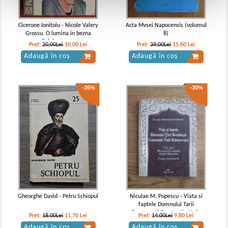
Cicerone Ionitoiu - Nicole Valery
Acta Mvsei Napocensis (volumul
Grossu. O lumina in bezna
8)
exilului romanesc
Pret:
20,00Lei
10,00
Lei
Pret:
39,00Lei
15,60
Lei
Adaugă în coș
Adaugă în coș
-35%
-30%
Gheorghe David - Petru Schiopul
Niculae M. Popescu - Viata si
faptele Domnului Tarii
Romanesti Constantin Voda
Pret:
18,00Lei
11,70
Lei
Pret:
14,00Lei
9,80
Lei
Brancoveanu
Adaugă în coș
Adaugă în coș