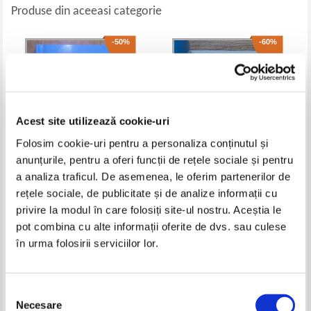
Produse din aceeasi categorie
-50%
-60%
Acest site utilizează cookie-uri
Folosim cookie-uri pentru a personaliza conținutul și
anunțurile, pentru a oferi funcții de rețele sociale și pentru
a analiza traficul. De asemenea, le oferim partenerilor de
C. D. Zeletin - Scanteind ca
Gheorghe Ploscaru - Slava
rețele sociale, de publicitate și de analize informații cu
Sirius...
eroilor si vitejilor mehedinteni
privire la modul în care folosiți site-ul nostru. Aceștia le
(cu autograful autorului)
Pret:
25,00Lei
12,50
Lei
Pret:
32,00Lei
12,80
Lei
pot combina cu alte informații oferite de dvs. sau culese
Adaugă în coș
Adaugă în coș
în urma folosirii serviciilor lor.
-40%
-20%
Selecția
Necesare
consimțământului