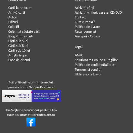
Carți la reducere
Achizitii cărți
Arhivă carți
Achizitii viniluri, casete, CD/DVD
Autori
Contact
Edituri
Cum cumpar?
Colecții
Politica de livrare
Cele mai căutate cărți
Retur comenzi
Blog Printre Carti
Angajari - Cariere
Cărţi sub 5 lei
Cărţi sub 8 lei
Legal
Cărţi sub 10 lei
Artiști/Trupe
ANPC
Case de discuri
Soluționarea online a litigiilor
Politica de confidentialitate
Termeni si conditii
Utilizare cookie-uri
Poţi plăti online prin intermediul
procesatorului Netopia Payments
Urmăreşte-ne pe facebook pentru a fi la
curent cu promoţiile PrintreCarti.ro