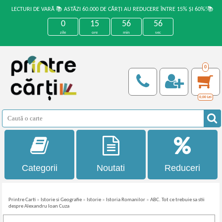
LECTURI DE VARĂ 📚 ASTĂZI 60.000 DE CĂRȚI AU REDUCERE ÎNTRE 15% ȘI 60%!📚
0
15
56
55
zile
ore
min
sec
0
0,00
Lei
Categorii
Noutati
Reduceri
Printre Carti
»
Istorie si Geografie
»
Istorie
»
Istoria Romanilor
»
ABC. Tot ce trebuie sa stii
despre Alexandru Ioan Cuza