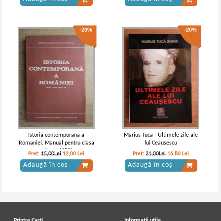
-20%
-20%
Istoria contemporana a
Marius Tuca - Ultimele zile ale
Romaniei. Manual pentru clasa
lui Ceausescu
a X - a (1985)
Pret:
15,00Lei
12,00
Lei
Pret:
21,00Lei
16,80
Lei
Adaugă în coș
Adaugă în coș
Printre Carti
Informatii utile