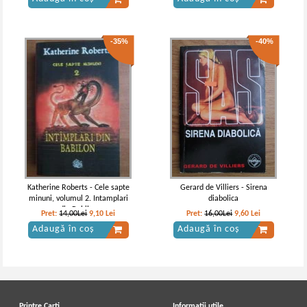
-35%
-40%
Katherine Roberts - Cele sapte
Gerard de Villiers - Sirena
minuni, volumul 2. Intamplari
diabolica
din Babilon
Pret:
14,00Lei
9,10
Lei
Pret:
16,00Lei
9,60
Lei
Adaugă în coș
Adaugă în coș
Printre Carti
Informatii utile