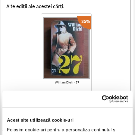
Alte ediții ale acestei cărți:
-35%
William Diehl - 27
IN STOC
Pret:
10,00Lei
6,50
Lei
Adaugă în coș
Acest site utilizează cookie-uri
Vezi toate edițiile »
Folosim cookie-uri pentru a personaliza conținutul și