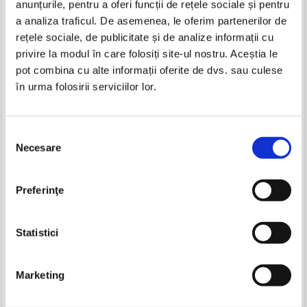
anunțurile, pentru a oferi funcții de rețele sociale și pentru
Produse din aceeasi categorie
a analiza traficul. De asemenea, le oferim partenerilor de
rețele sociale, de publicitate și de analize informații cu
-20%
-50%
privire la modul în care folosiți site-ul nostru. Aceștia le
pot combina cu alte informații oferite de dvs. sau culese
în urma folosirii serviciilor lor.
Selecția
Necesare
consimțământului
Alistair MacLean - Forta 10 din
Evan Hunter - Criminal
Preferinţe
Navarone
conversation
Pret:
10,00Lei
8,00
Lei
Pret:
17,00Lei
8,50
Lei
Adaugă în coș
Adaugă în coș
Statistici
-20%
-35%
Marketing