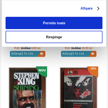
Afişare
Permite toate
Respinge
Graham Masterton - Djin
Cosma Brasoveanu - Un martor
incomod
Pret:
10,00Lei
8,00
Lei
Pret:
16,00Lei
10,40
Lei
Adaugă în coș
Adaugă în coș
-30%