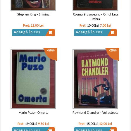
Stephen King - Shining
Cosma Brasoveanu - Omul fara
umbra
Pret:
12,00
Lei
Pret:
10,00Lei
7,00
Lei
Adaugă în coș
Adaugă în coș
-50%
-20%
Mario Puzo - Omerta
Raymond Chandler - Voi astepta
Pret:
19,00Lei
9,50
Lei
Pret:
15,00Lei
12,00
Lei
Adaugă în coș
Adaugă în coș