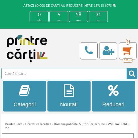
ASTĂZI 60.000 DE CĂRȚI AU REDUCERE ÎNTRE 15% ȘI 60%!📚
0
9
58
30
zile
ore
min
sec
0
0,00
Lei
Categorii
Noutati
Reduceri
Printre Carti
»
Literatura si critica
»
Romane politiste, SF, thriller, actiune
»
William Diehl -
27