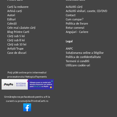
Carți la reducere
Achizitii cărți
Arhivă carți
Achizitii viniluri, casete, CD/DVD
Autori
Contact
Edituri
Cum cumpar?
Colecții
Politica de livrare
Cele mai căutate cărți
Retur comenzi
Blog Printre Carti
Angajari - Cariere
Cărţi sub 5 lei
Cărţi sub 8 lei
Legal
Cărţi sub 10 lei
Artiști/Trupe
ANPC
Case de discuri
Soluționarea online a litigiilor
Politica de confidentialitate
Termeni si conditii
Utilizare cookie-uri
Poţi plăti online prin intermediul
procesatorului Netopia Payments
Urmăreşte-ne pe facebook pentru a fi la
curent cu promoţiile PrintreCarti.ro