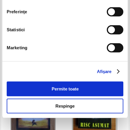
Preferinţe
Statistici
Traian Tandin - Dilemele
Jim Nisbet - Codex siracuza
capitanului Roman
Marketing
Pret:
10,00Lei
7,50
Lei
Pret:
10,00Lei
6,50
Lei
Adaugă în coș
Adaugă în coș
Afişare
-35%
-30%
Permite toate
Respinge