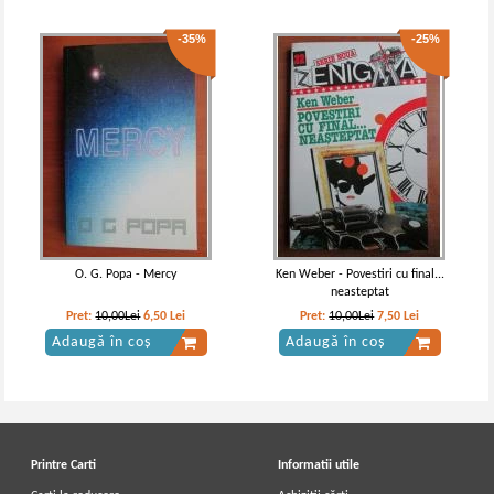
-35%
-25%
O. G. Popa - Mercy
Ken Weber - Povestiri cu final...
neasteptat
Pret:
10,00Lei
6,50
Lei
Pret:
10,00Lei
7,50
Lei
Adaugă în coș
Adaugă în coș
Printre Carti
Informatii utile