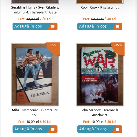
Geraldine Harris - Sven Citadels,
Robin Cook - Risc asumat
volumul 4. The Seventh Gate
Pret:
12,00Lei
7,80
Lei
Pret:
12,00Lei
8,40
Lei
Adaugă în coș
Adaugă în coș
-35%
-35%
Mihail Nemcenko - Glemra, nr.
John Maddox - Teroare la
151
Auschwitz
Pret:
10,00Lei
6,50
Lei
Pret:
10,00Lei
6,50
Lei
Adaugă în coș
Adaugă în coș