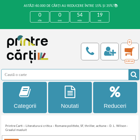
ASTĂZI 60.000 DE CĂRȚI AU REDUCERE ÎNTRE 15% ȘI 35%!📚
0
0
54
19
zile
ore
min
sec
0
0,00
Lei
Categorii
Noutati
Reduceri
Printre Carti
»
Literatura si critica
»
Romane politiste, SF, thriller, actiune
»
D. L. Wilson -
Graalul masluit