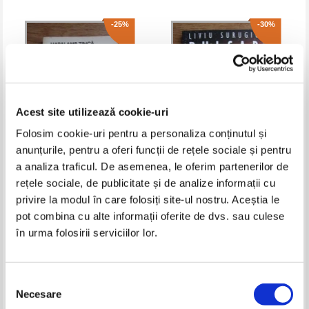
-25%
-30%
Acest site utilizează cookie-uri
Folosim cookie-uri pentru a personaliza conținutul și
anunțurile, pentru a oferi funcții de rețele sociale și pentru
a analiza traficul. De asemenea, le oferim partenerilor de
Haralamb Zinca - Mapa cenusie
Liviu Surugiu - Pulsar
rețele sociale, de publicitate și de analize informații cu
G. R.
privire la modul în care folosiți site-ul nostru. Aceștia le
Pret:
10,00Lei
7,50
Lei
Pret:
15,00Lei
10,50
Lei
Adaugă în coș
Adaugă în coș
pot combina cu alte informații oferite de dvs. sau culese
în urma folosirii serviciilor lor.
-25%
-35%
Selecția
Necesare
consimțământului