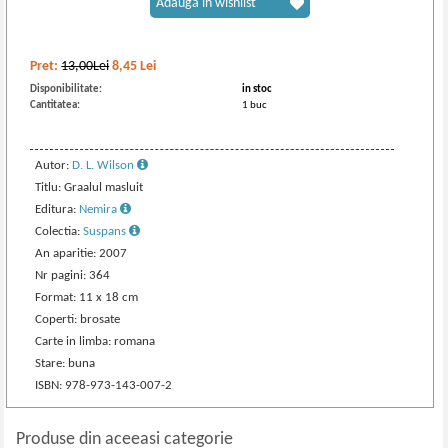
Adaugă în wishlist
Pret:
13,00Lei
8,45
Lei
Disponibilitate:
in stoc
Cantitatea:
1 buc
Autor:
D. L. Wilson
Titlu: Graalul masluit
Editura:
Nemira
Colectia:
Suspans
An aparitie: 2007
Nr pagini: 364
Format: 11 x 18 cm
Coperti: brosate
Carte in limba: romana
Stare: buna
ISBN: 978-973-143-007-2
Produse din aceeasi categorie