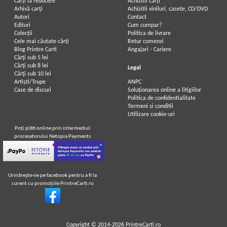
Carți la reducere
Achizitii cărți
Arhivă carți
Achizitii viniluri, casete, CD/DVD
Autori
Contact
Edituri
Cum cumpar?
Colecții
Politica de livrare
Cele mai căutate cărți
Retur comenzi
Blog Printre Carti
Angajari - Cariere
Cărţi sub 5 lei
Cărţi sub 8 lei
Legal
Cărţi sub 10 lei
Artiști/Trupe
ANPC
Case de discuri
Soluționarea online a litigiilor
Politica de confidentialitate
Termeni si conditii
Utilizare cookie-uri
Poţi plăti online prin intermediul
procesatorului Netopia Payments
Urmăreşte-ne pe facebook pentru a fi la
curent cu promoţiile PrintreCarti.ro
Copyright © 2014-2026
PrintreCarti.ro