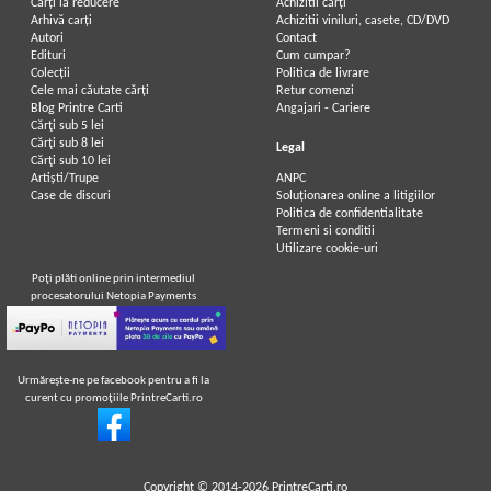
Carți la reducere
Achizitii cărți
Arhivă carți
Achizitii viniluri, casete, CD/DVD
Autori
Contact
Edituri
Cum cumpar?
Colecții
Politica de livrare
Cele mai căutate cărți
Retur comenzi
Blog Printre Carti
Angajari - Cariere
Cărţi sub 5 lei
Cărţi sub 8 lei
Legal
Cărţi sub 10 lei
Artiști/Trupe
ANPC
Case de discuri
Soluționarea online a litigiilor
Politica de confidentialitate
Termeni si conditii
Utilizare cookie-uri
Poţi plăti online prin intermediul
procesatorului Netopia Payments
Urmăreşte-ne pe facebook pentru a fi la
curent cu promoţiile PrintreCarti.ro
Copyright © 2014-2026
PrintreCarti.ro