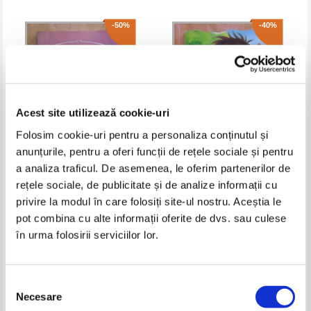
-50%
-40%
Acest site utilizează cookie-uri
Folosim cookie-uri pentru a personaliza conținutul și
anunțurile, pentru a oferi funcții de rețele sociale și pentru
a analiza traficul. De asemenea, le oferim partenerilor de
Basme nemuritoare
Pinocchio
rețele sociale, de publicitate și de analize informații cu
privire la modul în care folosiți site-ul nostru. Aceștia le
Pret:
10,00Lei
5,00
Lei
Pret:
10,00Lei
6,00
Lei
Adaugă în coș
Adaugă în coș
pot combina cu alte informații oferite de dvs. sau culese
în urma folosirii serviciilor lor.
-50%
-50%
Selecția
Necesare
consimțământului