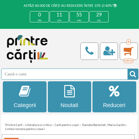
ASTĂZI 60.000 DE CĂRȚI AU REDUCERE ÎNTRE 15% ȘI 60%!📚
0
11
55
28
zile
ore
min
sec
0
0,00
Lei
Categorii
Noutati
Reduceri
Printre Carti
»
Literatura si critica
»
Carti pentru copii
»
Daniela Berechet, Maria Gardin -
Limba romana pentru clasa I