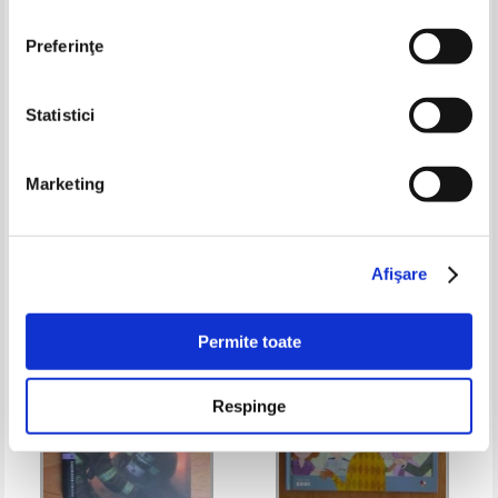
Preferinţe
Statistici
Vrajitorul din Oz. Povesti de
Jose Marti - Bebe and the
colorat
distinguished Mr. Pompous
Marketing
Pret:
10,00Lei
5,00
Lei
Pret:
10,00Lei
5,00
Lei
Adaugă în coș
Adaugă în coș
Afişare
-60%
-60%
Permite toate
Respinge