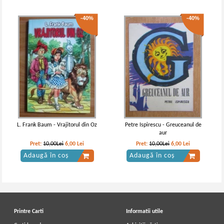
-40%
-40%
L. Frank Baum - Vrajitorul din Oz
Petre Ispirescu - Greuceanul de
aur
Pret:
10,00Lei
6,00
Lei
Pret:
10,00Lei
6,00
Lei
Adaugă în coș
Adaugă în coș
Printre Carti
Informatii utile