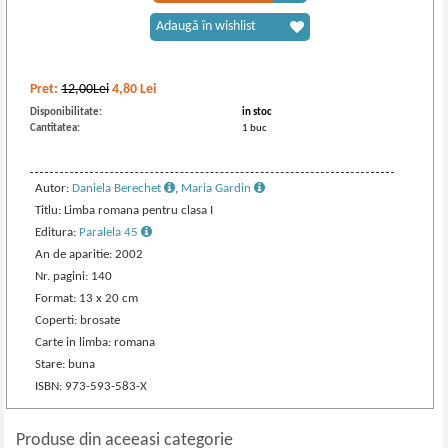
Adaugă în wishlist
Pret:
12,00Lei
4,80
Lei
Disponibilitate:
in stoc
Cantitatea:
1 buc
Autor:
Daniela Berechet
,
Maria Gardin
Titlu: Limba romana pentru clasa I
Editura:
Paralela 45
An de aparitie: 2002
Nr. pagini: 140
Format: 13 x 20 cm
Coperti: brosate
Carte in limba: romana
Stare: buna
ISBN: 973-593-583-X
Produse din aceeasi categorie