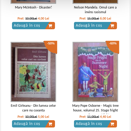
Mary McIntosh - Disaster!
Nelson Mandela. Omul care a
invins rasismul
Pret:
10,00Lei
4,00
Lei
Pret:
15,00Lei
6,00
Lei
Adaugă în coș
Adaugă în coș
-50%
-60%
Emil Girleanu - Din lumea celor
Mary Pope Osborne - Magic tree
care nu cuvanta
house, volumul 25. Stage fright
on a Summer Night
Pret:
10,00Lei
5,00
Lei
Pret:
11,00Lei
4,40
Lei
Adaugă în coș
Adaugă în coș