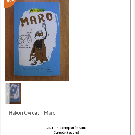
-60%
Hakon Ovreas
-
Maro
Doar un exemplar în stoc.
Cumpără acum!