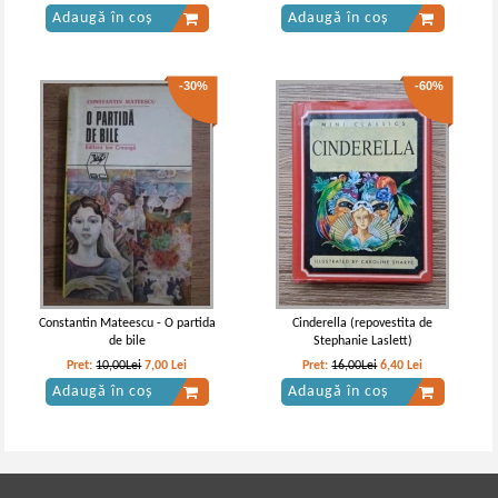
Adaugă în coș
Adaugă în coș
-30%
-60%
Constantin Mateescu - O partida
Cinderella (repovestita de
de bile
Stephanie Laslett)
Pret:
10,00Lei
7,00
Lei
Pret:
16,00Lei
6,40
Lei
Adaugă în coș
Adaugă în coș