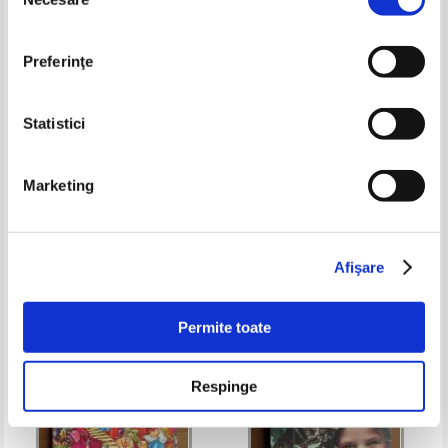
consimțământului
Preferinţe
Statistici
George Nestor - Voda Cuza la
Robert Louis Stevenson -
Marketing
Hanul Cucului
Comoara din insula
Pret:
10,00Lei
6,00
Lei
Pret:
10,00Lei
6,00
Lei
Adaugă în coș
Adaugă în coș
Afişare
-40%
-35%
Permite toate
Respinge