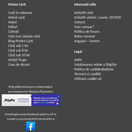
Printre Carti
Informatii utile
Carți la reducere
Achizitii cărți
Arhivă carți
Achizitii viniluri, casete, CD/DVD
Autori
Contact
Edituri
Cum cumpar?
Colecții
Politica de livrare
Cele mai căutate cărți
Retur comenzi
Blog Printre Carti
Angajari - Cariere
Cărţi sub 5 lei
Cărţi sub 8 lei
Legal
Cărţi sub 10 lei
Artiști/Trupe
ANPC
Case de discuri
Soluționarea online a litigiilor
Politica de confidentialitate
Termeni si conditii
Utilizare cookie-uri
Poţi plăti online prin intermediul
procesatorului Netopia Payments
Urmăreşte-ne pe facebook pentru a fi la
curent cu promoţiile PrintreCarti.ro