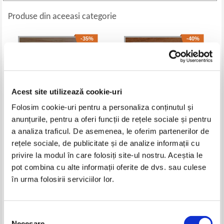
Produse din aceeasi categorie
-35%
-40%
Acest site utilizează cookie-uri
Folosim cookie-uri pentru a personaliza conținutul și
anunțurile, pentru a oferi funcții de rețele sociale și pentru
a analiza traficul. De asemenea, le oferim partenerilor de
rețele sociale, de publicitate și de analize informații cu
Rugaciuni, povestiri si poezii
Gheorghe Marin - Hai la drum,
pentru - ai nostri dragi copii
copii (ilustratii de Eugenia
privire la modul în care folosiți site-ul nostru. Aceștia le
Hagiu)
Pret:
10,00Lei
6,50
Lei
Pret:
10,00Lei
6,00
Lei
pot combina cu alte informații oferite de dvs. sau culese
Adaugă în coș
Adaugă în coș
în urma folosirii serviciilor lor.
-40%
-40%
Selecția
Necesare