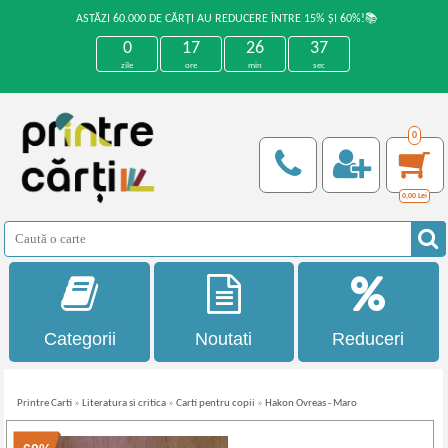
ASTĂZI 60.000 DE CĂRȚI AU REDUCERE ÎNTRE 15% ȘI 60%!📚
0
17
26
37
zile
ore
min
sec
0
0,00
Lei
Categorii
Noutati
Reduceri
Printre Carti
»
Literatura si critica
»
Carti pentru copii
»
Hakon Ovreas - Maro