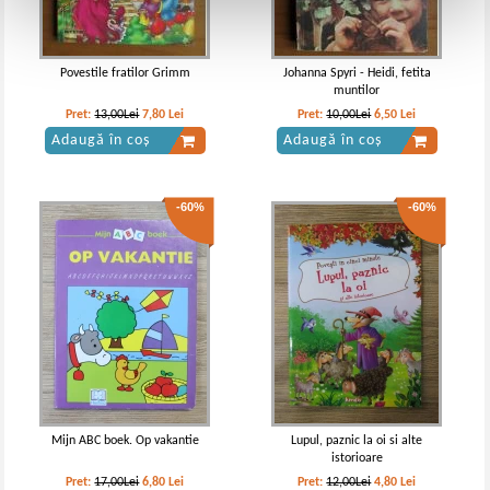
Povestile fratilor Grimm
Johanna Spyri - Heidi, fetita
muntilor
Pret:
13,00Lei
7,80
Lei
Pret:
10,00Lei
6,50
Lei
Adaugă în coș
Adaugă în coș
-60%
-60%
Mijn ABC boek. Op vakantie
Lupul, paznic la oi si alte
istorioare
Pret:
17,00Lei
6,80
Lei
Pret:
12,00Lei
4,80
Lei