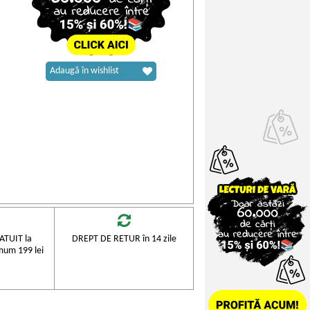
Adaugă în wishlist
TUIT la
DREPT DE RETUR în 14 zile
mum 199 lei