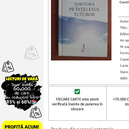
Autor
Titlu:
Editu
An ap
Nr pa
Forma
Coper
Carte
Stare
ISBN:
FIECARE CARTE este atent
+70.000 C
verificată înainte de punerea în
st
vânzare