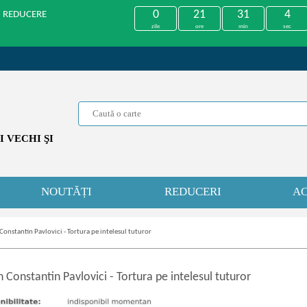
0
21
31
4
U REDUCERE
zile
ore
min
sec
 VECHI ŞI
NOUTĂȚI
REDUCERI
AC
 Constantin Pavlovici - Tortura pe intelesul tuturor
n Constantin Pavlovici
-
Tortura pe intelesul tuturor