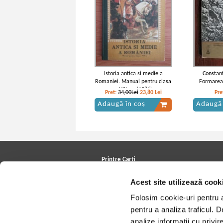
Istoria antica si medie a
Constant
Romaniei. Manual pentru clasa
Formarea
a VIII - a (1986)
Pret:
34,00Lei
23,80
Lei
Pre
Adaugă în coș
Adaugă 
Printre Carti
Carți la reducere
Acest site utilizează cook
Arhivă carți
Autori
Folosim cookie-uri pentru a 
Edituri
Colecții
pentru a analiza traficul. 
Cele mai căutate cărți
analize informații cu privir
Blog Printre Carti