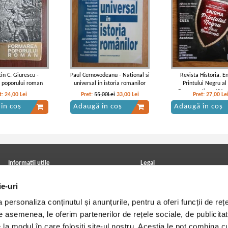
in C. Giurescu -
Paul Cernovodeanu - National si
Revista Historia. 
 poporului roman
universal in istoria romanilor
Printului Negru al 
Romanesti, an XV, n
t:
24,00
Lei
Pret:
55,00Lei
33,00
Lei
Pret:
27,00
Le
februarie 201
în coș
Adaugă în coș
Adaugă în coș
Informatii utile
Legal
ANPC
Achizitii cărți
ie-uri
Achizitii viniluri, casete, CD/DVD
Soluționarea online a litigiilor
Contact
Politica de confidentialitate
personaliza conținutul și anunțurile, pentru a oferi funcții de rețe
Cum cumpar?
Termeni si conditii
Politica de livrare
Utilizare cookie-uri
De asemenea, le oferim partenerilor de rețele sociale, de publicitat
Retur comenzi
e la modul în care folosiți site-ul nostru. Aceștia le pot combina c
Angajari - Cariere