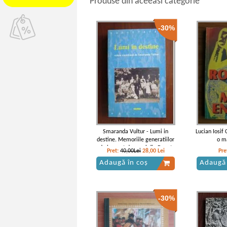
Produse din aceeasi categorie
-30%
Smaranda Vultur - Lumi in
Lucian Iosif
destine. Memoriile generatiilor
o m
de inceput de secol din Banat
Pret:
40,00Lei
28,00
Lei
Pre
Adaugă în coș
Adaugă 
-30%