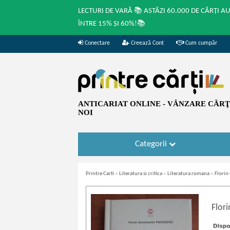
LECTURI DE VARĂ 📚 ASTĂZI 60.000 DE CĂRȚI A
ÎNTRE 15% ȘI 60%!📚
Conectare
Creează Cont
Cum cumpăr
ANTICARIAT ONLINE - VÂNZARE CĂRŢI
NOI
Categorii
Printre Carti
»
Literatura si critica
»
Literatura romana
»
Florin
Flori