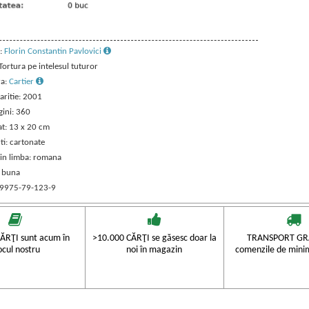
:
Florin Constantin Pavlovici
 Tortura pe intelesul tuturor
ra:
Cartier
aritie: 2001
gini: 360
t: 13 x 20 cm
ti: cartonate
 in limba: romana
: buna
 9975-79-123-9
ĂRŢI sunt acum în
>10.000 CĂRŢI se găsesc doar la
TRANSPORT GRA
ocul nostru
noi în magazin
comenzile de mini