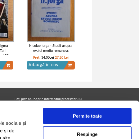
Enigma
Nicolae Iorga - Studii asupra
Tarii
evului mediu romanesc
r. 157,
i
Pret:
34,00Lei
27,20
Lei
5
Adaugă în coș
Poţi plăti online prin intermediul procesatorului
Netopia Payments
Permite toate
le sociale și
Urmăreşte-ne pe facebook pentru a fi la curent cu
promoţiile PrintreCarti.ro
e și de
Respinge
u alte