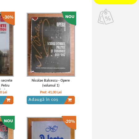
-30%
e secrete
Nicolae Balcescu - Opere
. Petru
(volumul 1)
ivele
90
Lei
Pret:
41,00
Lei
Adaugă în coș
-20%