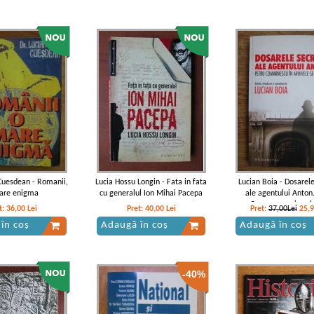
 Cuesdean - Romanii,
Lucia Hossu Longin - Fata in fata
Lucian Boia - Dosarel
are enigma
cu generalul Ion Mihai Pacepa
ale agentului Anton
Comarnescu in arh
t:
36,00
Lei
Pret:
40,00
Lei
Pret:
37,00Lei
25,
securitatii
în coș
Adaugă în coș
Adaugă în coș
-40%