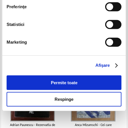
Preferinţe
Statistici
Ion Caraion - Bacovia. Sfarsitul
Cella Serghi - Aceasta dulce
continuu
povara, tineretea
Pret:
16,00
Lei
Pret:
16,00
Lei
Marketing
Adaugă în coș
Adaugă în coș
-30%
Afişare
Permite toate
Respinge
Adrian Paunescu - Rezervatia de
Anca Mizumschi - Cei care