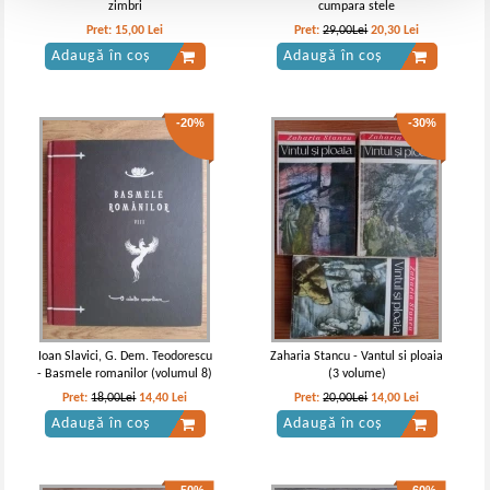
zimbri
cumpara stele
Pret:
15,00
Lei
Pret:
29,00Lei
20,30
Lei
Adaugă în coș
Adaugă în coș
-20%
-30%
Ioan Slavici, G. Dem. Teodorescu
Zaharia Stancu - Vantul si ploaia
- Basmele romanilor (volumul 8)
(3 volume)
Pret:
18,00Lei
14,40
Lei
Pret:
20,00Lei
14,00
Lei
Adaugă în coș
Adaugă în coș