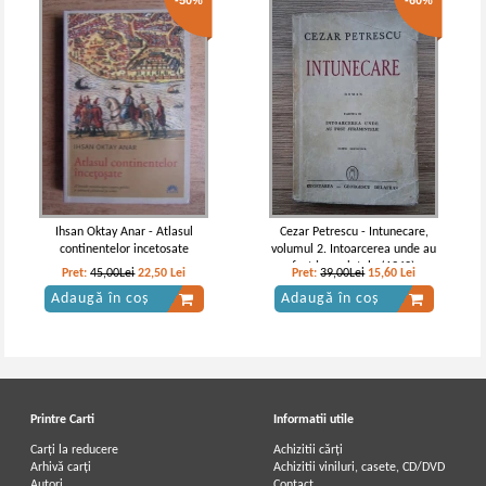
-50%
-60%
Ihsan Oktay Anar - Atlasul
Cezar Petrescu - Intunecare,
continentelor incetosate
volumul 2. Intoarcerea unde au
fost juramintele (1942)
Pret:
45,00Lei
22,50
Lei
Pret:
39,00Lei
15,60
Lei
Adaugă în coș
Adaugă în coș
Printre Carti
Informatii utile
Carți la reducere
Achizitii cărți
Arhivă carți
Achizitii viniluri, casete, CD/DVD
Autori
Contact