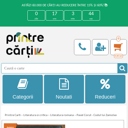
ASTĂZI 60.000 DE CĂRȚI AU REDUCERE ÎNTRE 15% ȘI 60%!📚
0
17
3
44
zile
ore
min
sec
0
0,00
Lei
Categorii
Noutati
Reduceri
Printre Carti
»
Literatura si critica
»
Literatura romana
»
Pavel Corut - Codul lui Zamolxe