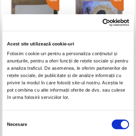
-35%
-20%
Acest site utilizează cookie-uri
Folosim cookie-uri pentru a personaliza conținutul și
anunțurile, pentru a oferi funcții de rețele sociale și pentru
Mihail Crama - Imparatia de
Adrian Lesenciuc - Balada
a analiza traficul. De asemenea, le oferim partenerilor de
seara. The realm of dusk
rețele sociale, de publicitate și de analize informații cu
Pret:
23,00Lei
14,95
Lei
Pret:
30,00Lei
24,00
Lei
privire la modul în care folosiți site-ul nostru. Aceștia le
Adaugă în coș
Adaugă în coș
pot combina cu alte informații oferite de dvs. sau culese
în urma folosirii serviciilor lor.
Selecția
Necesare
consimțământului