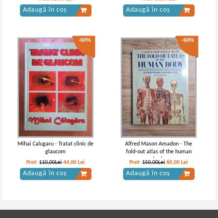
Adaugă în coș
Adaugă în coș
-60%
-60%
Mihai Calugaru - Tratat clinic de
Alfred Mason Amadon - The
glaucom
fold-out atlas of the human
body
Pret:
110,00Lei
44,00
Lei
Pret:
150,00Lei
60,00
Lei
Adaugă în coș
Adaugă în coș