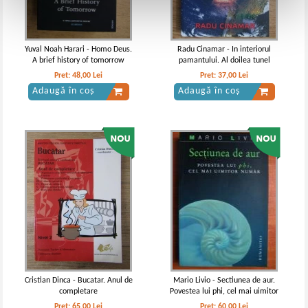
Yuval Noah Harari - Homo Deus.
Radu Cinamar - In interiorul
A brief history of tomorrow
pamantului. Al doilea tunel
Pret:
48,00
Lei
Pret:
37,00
Lei
Adaugă în coș
Adaugă în coș
Cristian Dinca - Bucatar. Anul de
Mario Livio - Sectiunea de aur.
completare
Povestea lui phi, cel mai uimitor
numar
Pret:
65,00
Lei
Pret:
60,00
Lei