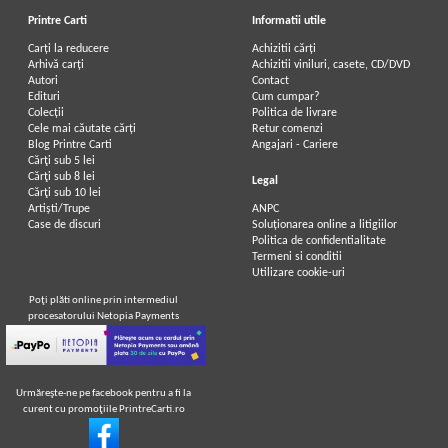
Printre Carti
Informatii utile
Carți la reducere
Achizitii cărți
Arhivă carți
Achizitii viniluri, casete, CD/DVD
Autori
Contact
Edituri
Cum cumpar?
Colecții
Politica de livrare
Cele mai căutate cărți
Retur comenzi
Blog Printre Carti
Angajari - Cariere
Cărţi sub 5 lei
Cărţi sub 8 lei
Legal
Cărţi sub 10 lei
Artiști/Trupe
ANPC
Case de discuri
Soluționarea online a litigiilor
Politica de confidentialitate
Termeni si conditii
Utilizare cookie-uri
Poţi plăti online prin intermediul
procesatorului Netopia Payments
Urmăreşte-ne pe facebook pentru a fi la
curent cu promoţiile PrintreCarti.ro