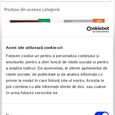
Produse din aceeasi categorie
-20%
Acest site utilizează cookie-uri
Folosim cookie-uri pentru a personaliza conținutul și
anunțurile, pentru a oferi funcții de rețele sociale și pentru
a analiza traficul. De asemenea, le oferim partenerilor de
rețele sociale, de publicitate și de analize informații cu
Oliver Sacks - Muzicofilia.
Stephen W. Hawking -
privire la modul în care folosiți site-ul nostru. Aceștia le
Povestiri despre muzica si creier
Descifrarea Universului
Pret:
45,00
Lei
Pret:
48,00Lei
38,40
Lei
pot combina cu alte informații oferite de dvs. sau culese
Adaugă în coș
Adaugă în coș
în urma folosirii serviciilor lor.
-40%
Selecția