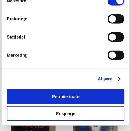
Necesare
consimțământului
Preferinţe
Statistici
Sean Carroll - Marele tot. De la
Pedro Gomez Carrizo - Cultura
Marketing
originea universului si a vietii
generala in 365 de zile
pana la sensul existentei
Pret:
65,00Lei
39,00
Lei
Pret:
37,00
Lei
Adaugă în coș
Adaugă în coș
Afişare
Permite toate
Respinge