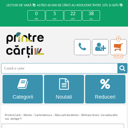
LECTURI DE VARĂ 📚 ASTĂZI 60.000 DE CĂRȚI AU REDUCERE ÎNTRE 15% ȘI 60%!📚
0
5
22
38
zile
ore
min
sec
0
0,00
Lei
Categorii
Noutati
Reduceri
Printre Carti
»
Stiinte
»
Carte tehnica
»
Alte carti de stiinta
»
William Arntz - Ce naiba stim
noi, de fapt?!