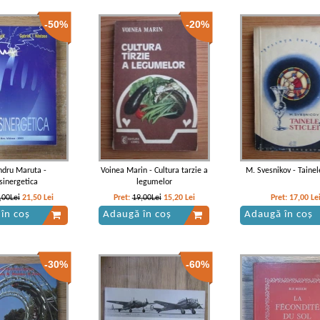
-50%
-20%
ndru Maruta -
Voinea Marin - Cultura tarzie a
M. Svesnikov - Tainele
sinergetica
legumelor
,00Lei
21,50
Lei
Pret:
19,00Lei
15,20
Lei
Pret:
17,00
Le
în coș
Adaugă în coș
Adaugă în coș
-30%
-60%