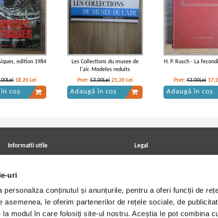
siques, edition 1984
Les Collections du musee de
H. P. Rusch - La fecond
l'air. Modeles reduits
,00Lei
18,20
Lei
Pret:
53,00Lei
21,20
Lei
Pret:
43,00Lei
17,
în coș
Adaugă în coș
Adaugă în coș
Informatii utile
Legal
ANPC
Achizitii cărți
Achizitii viniluri, casete, CD/DVD
Soluționarea online a litigiilor
ie-uri
Contact
Politica de confidentialitate
Cum cumpar?
Termeni si conditii
personaliza conținutul și anunțurile, pentru a oferi funcții de rețe
Politica de livrare
Utilizare cookie-uri
Retur comenzi
De asemenea, le oferim partenerilor de rețele sociale, de publicitat
Angajari - Cariere
e la modul în care folosiți site-ul nostru. Aceștia le pot combina c