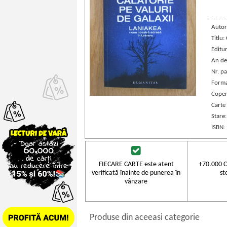
Autor
Titlu:
Editu
An de
Nr. pa
Forma
Coper
Carte
Stare
ISBN:
FIECARE CARTE este atent
+70.000 C
verificată înainte de punerea în
st
vânzare
Produse din aceeasi categorie