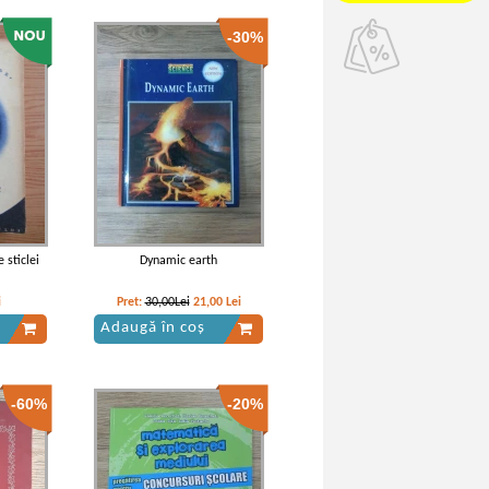
-30%
 sticlei
Dynamic earth
i
Pret:
30,00Lei
21,00
Lei
Adaugă în coș
-60%
-20%