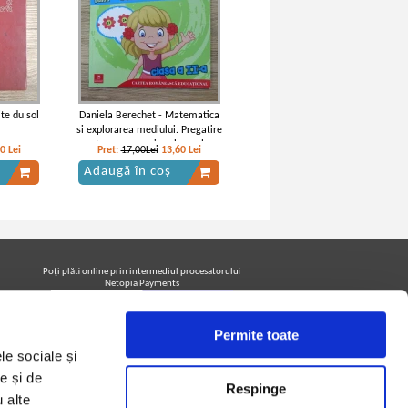
ite du sol
Daniela Berechet - Matematica
si explorarea mediului. Pregatire
pentru concursuri scolare, clasa
20
Lei
Pret:
17,00Lei
13,60
Lei
a II-a
Adaugă în coș
Poţi plăti online prin intermediul procesatorului
Netopia Payments
Permite toate
Urmăreşte-ne pe facebook pentru a fi la curent cu
le sociale și
promoţiile PrintreCarti.ro
e și de
Respinge
u alte