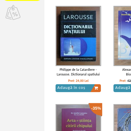
Philippe de la Catardiere -
Alexa
Larousse. Dictionarul spatiului
Bio
Pret:
24,00
Lei
Pret:
43
Adaugă în coș
Adaugă 
-35%