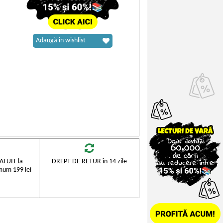
Adaugă în wishlist
TUIT la
DREPT DE RETUR în 14 zile
mum 199 lei