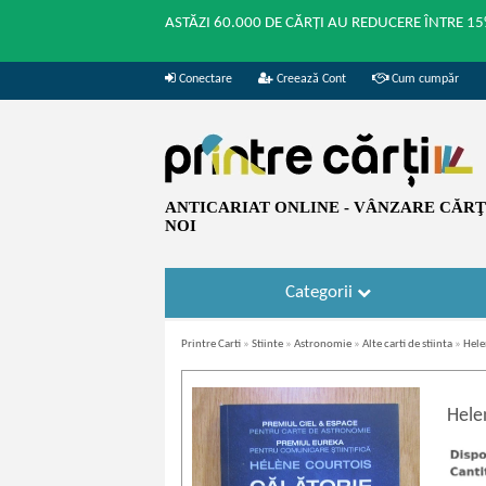
ASTĂZI 60.000 DE CĂRȚI AU REDUCERE ÎNTRE 15
Conectare
Creează Cont
Cum cumpăr
ANTICARIAT ONLINE - VÂNZARE CĂRŢI
NOI
Categorii
Printre Carti
»
Stiinte
»
Astronomie
»
Alte carti de stiinta
»
Hele
Hele