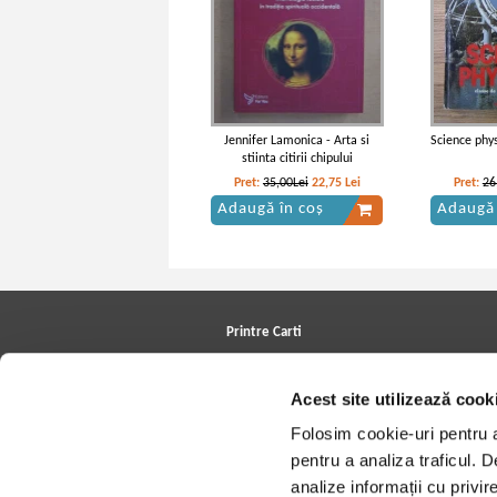
Jennifer Lamonica - Arta si
Science phy
stiinta citirii chipului
Pret:
35,00Lei
22,75
Lei
Pret:
26
Adaugă în coș
Adaugă 
Printre Carti
Carți la reducere
Arhivă carți
Acest site utilizează cook
Autori
Edituri
Folosim cookie-uri pentru a 
Colecții
Cele mai căutate cărți
pentru a analiza traficul. 
Blog Printre Carti
analize informații cu privir
Cărţi sub 5 lei