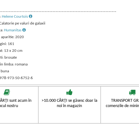
:
Helene Courtois
 Calatorie pe valuri de galaxii
ra:
Humanitas
 aparitie: 2020
gini: 161
t: 13 x 20 cm
ti: brosate
 in limba: romana
: buna
 978-973-50-6752-6
ĂRŢI sunt acum în
>10.000 CĂRŢI se găsesc doar la
TRANSPORT GRA
ocul nostru
noi în magazin
comenzile de mini