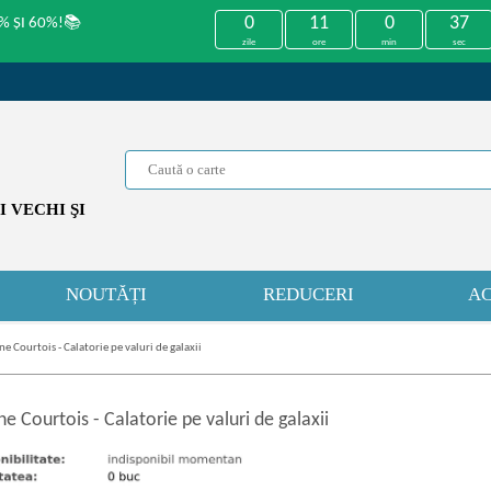
0
11
0
37
% ȘI 60%!📚
zile
ore
min
sec
 VECHI ŞI
NOUTĂȚI
REDUCERI
AC
ne Courtois - Calatorie pe valuri de galaxii
ne Courtois
-
Calatorie pe valuri de galaxii