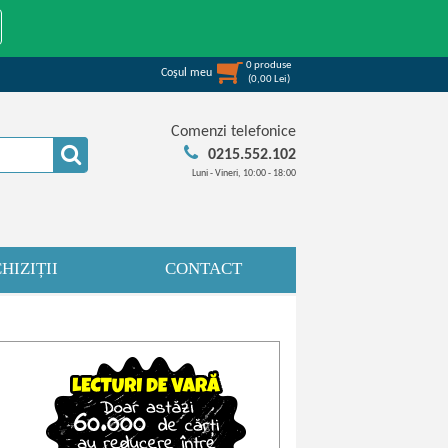
0
produse
Coşul meu
(
0,00
Lei
)
Comenzi telefonice
0215.552.102
Luni - Vineri, 10:00 - 18:00
HIZIȚII
CONTACT