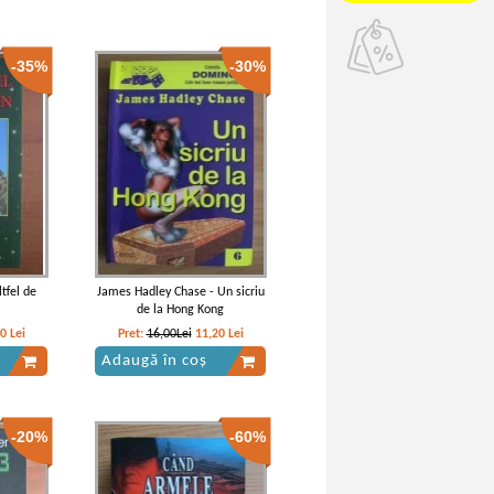
-35%
-30%
tfel de
James Hadley Chase - Un sicriu
de la Hong Kong
70
Lei
Pret:
16,00Lei
11,20
Lei
Adaugă în coș
-20%
-60%