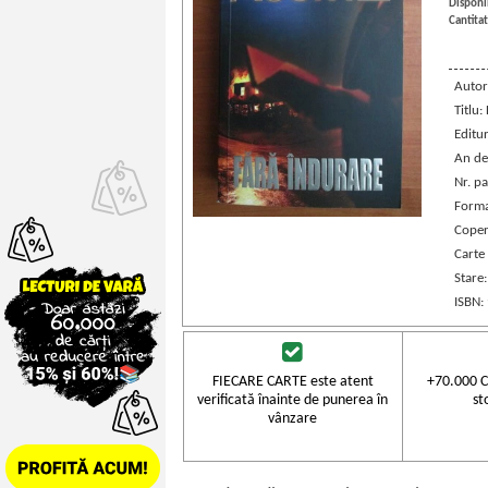
Disponib
Cantitat
Autor
Titlu:
Editu
An de
Nr. pa
Forma
Coper
Carte
Stare
ISBN:
FIECARE CARTE este atent
+70.000 C
verificată înainte de punerea în
st
vânzare