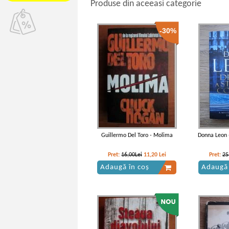
Produse din aceeasi categorie
-30%
Guillermo Del Toro - Molima
Donna Leon 
Pret:
16,00Lei
11,20
Lei
Pret:
25
Adaugă în coș
Adaugă 