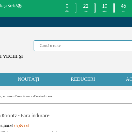
0
22
10
46
% ȘI 60%!📚
zile
ore
min
sec
 VECHI ŞI
NOUTĂȚI
REDUCERI
AC
r, actiune
»
Dean Koontz - Fara indurare
 Koontz
-
Fara indurare
21,00Lei
13,65
Lei