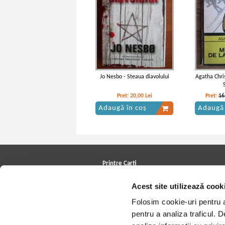
Jo Nesbo - Steaua diavolului
Agatha Chris
Pret:
20,00
Lei
Pret:
16
Adaugă în coș
Adaugă 
Printre Carti
Carți la reducere
Acest site utilizează cook
Arhivă carți
Autori
Folosim cookie-uri pentru a 
Edituri
Colecții
pentru a analiza traficul. 
Cele mai căutate cărți