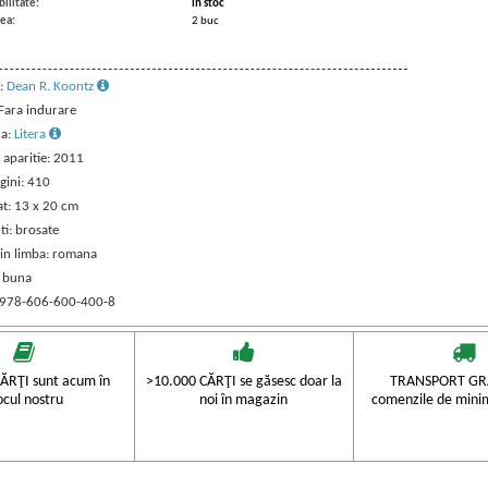
ilitate:
in stoc
ea:
2 buc
:
Dean R. Koontz
 Fara indurare
ra:
Litera
 aparitie: 2011
gini: 410
t: 13 x 20 cm
ti: brosate
 in limba: romana
: buna
 978-606-600-400-8
ĂRŢI sunt acum în
>10.000 CĂRŢI se găsesc doar la
TRANSPORT GRA
ocul nostru
noi în magazin
comenzile de mini