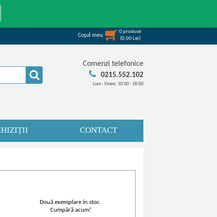
0
produse
Coşul meu
(
0,00
Lei
)
Comenzi telefonice
0215.552.102
Luni - Vineri, 10:00 - 18:00
HIZIȚII
CONTACT
Două exemplare în stoc.
Cumpără acum!