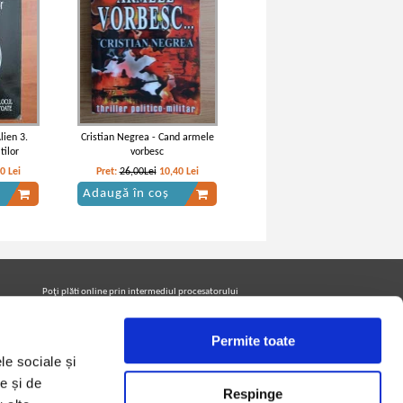
lien 3.
Cristian Negrea - Cand armele
ilor
vorbesc
80
Lei
Pret:
26,00Lei
10,40
Lei
Adaugă în coș
Poţi plăti online prin intermediul procesatorului
Netopia Payments
Permite toate
le sociale și
Urmăreşte-ne pe facebook pentru a fi la curent cu
promoţiile PrintreCarti.ro
e și de
Respinge