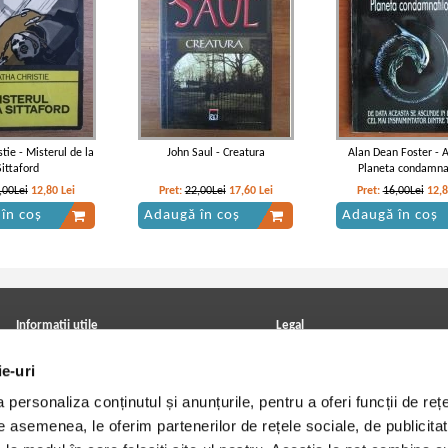
tie - Misterul de la
John Saul - Creatura
Alan Dean Foster - A
Sittaford
Planeta condamnat
,00Lei
12,80
Lei
Pret:
22,00Lei
17,60
Lei
Pret:
16,00Lei
12,
în coș
Adaugă în coș
Adaugă în coș
Informatii utile
Legal
ANPC
Achizitii cărți
ie-uri
Achizitii viniluri, casete, CD/DVD
Soluționarea online a litigiilor
Contact
Politica de confidentialitate
personaliza conținutul și anunțurile, pentru a oferi funcții de rețe
Cum cumpar?
Termeni si conditii
Politica de livrare
Utilizare cookie-uri
De asemenea, le oferim partenerilor de rețele sociale, de publicitat
Retur comenzi