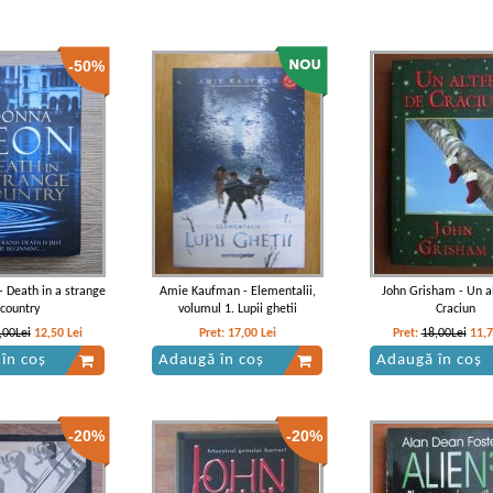
-50%
- Death in a strange
Amie Kaufman - Elementalii,
John Grisham - Un al
country
volumul 1. Lupii ghetii
Craciun
,00Lei
12,50
Lei
Pret:
17,00
Lei
Pret:
18,00Lei
11,
în coș
Adaugă în coș
Adaugă în coș
-20%
-20%