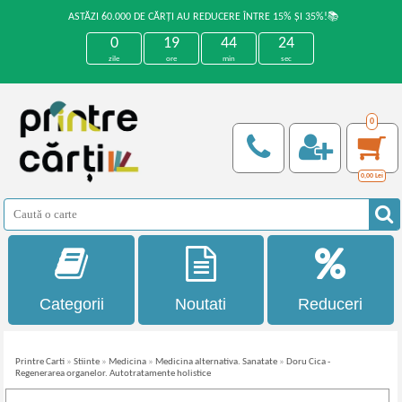
ASTĂZI 60.000 DE CĂRȚI AU REDUCERE ÎNTRE 15% ȘI 35%!📚
0
19
44
24
zile
ore
min
sec
0
0,00
Lei
Categorii
Noutati
Reduceri
Printre Carti
»
Stiinte
»
Medicina
»
Medicina alternativa. Sanatate
»
Doru Cica -
Regenerarea organelor. Autotratamente holistice