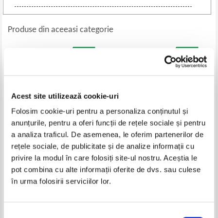
Produse din aceeasi categorie
Acest site utilizează cookie-uri
Folosim cookie-uri pentru a personaliza conținutul și
anunțurile, pentru a oferi funcții de rețele sociale și pentru
a analiza traficul. De asemenea, le oferim partenerilor de
rețele sociale, de publicitate și de analize informații cu
Mark Bricklin - The annual 1990.
Fan Ya - li - Masajul chinezesc
privire la modul în care folosiți site-ul nostru. Aceștia le
Natural healing and nutrition
pentru nou nascuti si copii
pot combina cu alte informații oferite de dvs. sau culese
Pret:
37,00
Lei
Pret:
50,00
Lei
în urma folosirii serviciilor lor.
Adaugă în coș
Adaugă în coș
Selecția
-30%
-35%