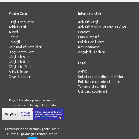
Printre Carti
Informatii utile
Carți la reducere
Achizitii cărți
Arhivă carți
Achizitii viniluri, casete, CD/DVD
Autori
Contact
Edituri
Cum cumpar?
Colecții
Politica de livrare
Cele mai căutate cărți
Retur comenzi
Blog Printre Carti
Angajari - Cariere
Cărţi sub 5 lei
Cărţi sub 8 lei
Legal
Cărţi sub 10 lei
Artiști/Trupe
ANPC
Case de discuri
Soluționarea online a litigiilor
Politica de confidentialitate
Termeni si conditii
Utilizare cookie-uri
Poţi plăti online prin intermediul
procesatorului Netopia Payments
Urmăreşte-ne pe facebook pentru a fi la
curent cu promoţiile PrintreCarti.ro