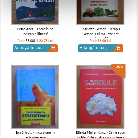
Petre Anca - There is no
Charlotte Gerson - Terapia
incurable illness!
Gerson. Cel mai eficient
program de nutritie pentru
Pret:
35,00Lei
22,75
Lei
Pret:
58,00
Lei
prevenirea si tratarea cancerului
Adaugă în coș
Adaugă în coș
si a altor boli grave
-25%
Ion Chiruta - Incursiune in
Elfrida Muller Kainz - Ce ne spun
reflexoterapie
bolile. Calea catre cunoasterea