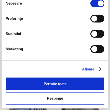
Necesare
consimțământului
Preferinţe
Statistici
Marketing
Joseph Mercola - Super
Liviu Bulus - Sucoterapia
combustibil
Pret:
36,00Lei
25,20
Lei
Pret:
48,00Lei
31,20
Lei
Adaugă în coș
Adaugă în coș
Afişare
-35%
Permite toate
Respinge