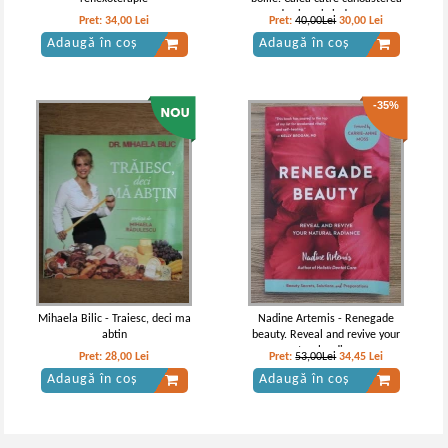
de sine si vindecare
Pret:
34,00
Lei
Pret:
40,00Lei
30,00
Lei
Adaugă în coș
Adaugă în coș
-35%
Mihaela Bilic - Traiesc, deci ma
Nadine Artemis - Renegade
abtin
beauty. Reveal and revive your
natural radiance
Pret:
28,00
Lei
Pret:
53,00Lei
34,45
Lei
Adaugă în coș
Adaugă în coș