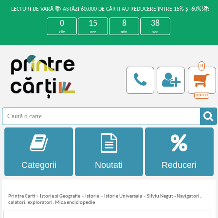
LECTURI DE VARĂ 📚 ASTĂZI 60.000 DE CĂRȚI AU REDUCERE ÎNTRE 15% ȘI 60%!📚
0
15
8
38
zile
ore
min
sec
0
0,00
Lei
Categorii
Noutati
Reduceri
Printre Carti
»
Istorie si Geografie
»
Istorie
»
Istorie Universala
»
Silviu Negut - Navigatori,
calatori, exploratori. Mica enciclopedie