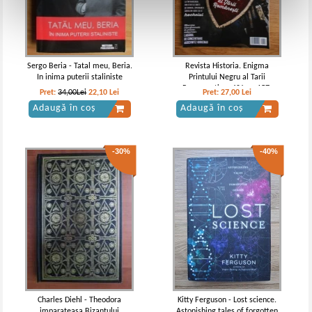
Sergo Beria - Tatal meu, Beria.
Revista Historia. Enigma
In inima puterii staliniste
Printului Negru al Tarii
Romanesti, an XV, nr. 157,
Pret:
34,00Lei
22,10
Lei
Pret:
27,00
Lei
februarie 2015
Adaugă în coș
Adaugă în coș
-30%
-40%
Charles Diehl - Theodora
Kitty Ferguson - Lost science.
imparateasa Bizantului
Astonishing tales of forgotten