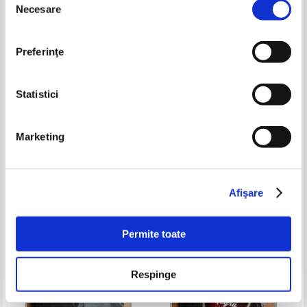
Necesare
consimțământului
Preferinţe
Statistici
Marketing
Bernadette DAnval Faure -
Josy Eisenberg - O istorie a
Pratique de l'archeologie
evreilor
Pret:
30,00
Lei
Pret:
26,00
Lei
Adaugă în coș
Adaugă în coș
Afişare
-35%
Permite toate
Respinge