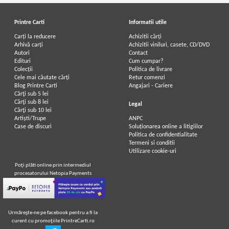
Printre Carti
Informatii utile
Carți la reducere
Achizitii cărți
Arhivă carți
Achizitii viniluri, casete, CD/DVD
Autori
Contact
Edituri
Cum cumpar?
Colecții
Politica de livrare
Cele mai căutate cărți
Retur comenzi
Blog Printre Carti
Angajari - Cariere
Cărţi sub 5 lei
Cărţi sub 8 lei
Legal
Cărţi sub 10 lei
Artiști/Trupe
ANPC
Case de discuri
Soluționarea online a litigiilor
Politica de confidentialitate
Termeni si conditii
Utilizare cookie-uri
Poţi plăti online prin intermediul
procesatorului Netopia Payments
Urmăreşte-ne pe facebook pentru a fi la
curent cu promoţiile PrintreCarti.ro