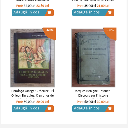
genius
Pret:
34,00Lei
23,80
Lei
Pret:
35,00Lei
21,00
Lei
Adaugă în coș
Adaugă în coș
-60%
-50%
Domingo Ortega Gutierrez - El
Jacques Benigne Bossuet -
Orfeon Burgales. Cien anos de
Discours sur l'histoire
historia (1893-1993)
universelle (1892)
Pret:
50,00Lei
20,00
Lei
Pret:
60,00Lei
30,00
Lei
Adaugă în coș
Adaugă în coș