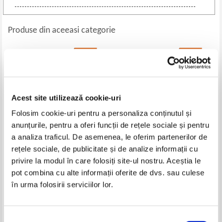
Produse din aceeasi categorie
-20%
-30%
Acest site utilizează cookie-uri
Folosim cookie-uri pentru a personaliza conținutul și
anunțurile, pentru a oferi funcții de rețele sociale și pentru
a analiza traficul. De asemenea, le oferim partenerilor de
rețele sociale, de publicitate și de analize informații cu
Dumitru Tudor - Figuri de
Victor Suvorov - Fiasco. Ultima
privire la modul în care folosiți site-ul nostru. Aceștia le
imparati romani (3 volume)
batalie a maresalului Jukov
pot combina cu alte informații oferite de dvs. sau culese
Pret:
32,00Lei
25,60
Lei
Pret:
37,00Lei
25,90
Lei
în urma folosirii serviciilor lor.
Adaugă în coș
Adaugă în coș
Selecția