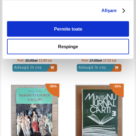
Afişare
Andrei Plesu - Pitoresc si
melancolie
Permite toate
Respinge
Dumitru Micu - Limbaje
Eugene van Itterbeek - Cahiers
moderne in poezia romaneasca
Emil Cioran. Approches critiques
de azi
(volumul 8)
Pret:
20,00Lei
13,00
Lei
Pret:
27,00Lei
17,55
Lei
Adaugă în coș
Adaugă în coș
-35%
-35%