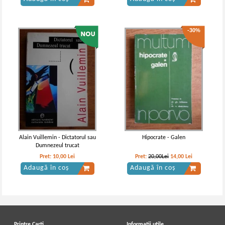
-30%
Alain Vuillemin - Dictatorul sau
Hipocrate - Galen
Dumnezeul trucat
Pret:
10,00
Lei
Pret:
20,00Lei
14,00
Lei
Adaugă în coș
Adaugă în coș
Printre Carti
Informatii utile