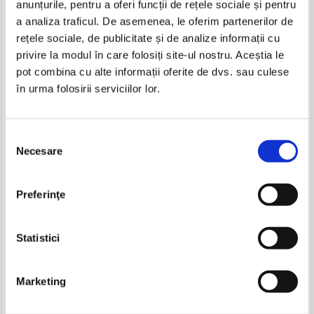
anunțurile, pentru a oferi funcții de rețele sociale și pentru
Produse din aceeasi categorie
a analiza traficul. De asemenea, le oferim partenerilor de
rețele sociale, de publicitate și de analize informații cu
-35%
-20%
privire la modul în care folosiți site-ul nostru. Aceștia le
pot combina cu alte informații oferite de dvs. sau culese
în urma folosirii serviciilor lor.
Andrei Plesu - Pitoresc si
Andrei Plesu - Pitoresc si
melancolie
melancolie
Selecția
Necesare
consimțământului
Romain Rolland - Oeuvres
Daniel S. Burt - 100 cei mai mari
Preferinţe
choises
scriitori ai lumii
Pret:
17,00Lei
11,05
Lei
Pret:
14,00Lei
11,20
Lei
Adaugă în coș
Adaugă în coș
Statistici
-35%
-35%
Marketing