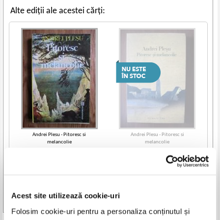
Alte ediții ale acestei cărți:
Andrei Plesu - Pitoresc si
Andrei Plesu - Pitoresc si
melancolie
melancolie
IN STOC
Pret:
19,00
Lei
Adaugă în coș
Acest site utilizează cookie-uri
Vezi toate edițiile »
Folosim cookie-uri pentru a personaliza conținutul și