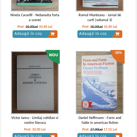
Ninela Caranfil - Nebanuita forta
Romul Munteanu - Jurnal de
a scenei
carti (volumul 3)
Pret:
16,00Lei
10,40
Lei
Pret:
16,00Lei
10,40
Lei
Adaugă în coș
Adaugă în coș
-35%
Victor Iancu - Limbaj cotidian si
Daniel Hoffmann - Form and
rostire literara
fable in american fiction
Pret:
10,00
Lei
Pret:
27,00Lei
17,55
Lei
Adaugă în coș
Adaugă în coș