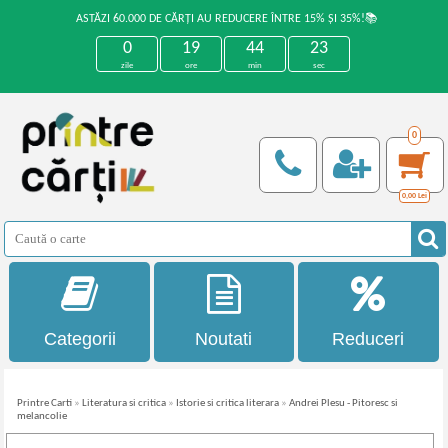
ASTĂZI 60.000 DE CĂRȚI AU REDUCERE ÎNTRE 15% ȘI 35%!📚
0
19
44
23
zile
ore
min
sec
0
0,00
Lei
Categorii
Noutati
Reduceri
Printre Carti
»
Literatura si critica
»
Istorie si critica literara
»
Andrei Plesu - Pitoresc si
melancolie