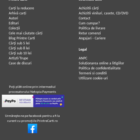
Carți la reducere
Achizitii cărți
Arhivă carți
Achizitii viniluri, casete, CD/DVD
Autori
Contact
Edituri
Cum cumpar?
Colecții
Politica de livrare
Cele mai căutate cărți
Retur comenzi
Blog Printre Carti
Angajari - Cariere
Cărţi sub 5 lei
Cărţi sub 8 lei
Legal
Cărţi sub 10 lei
Artiști/Trupe
ANPC
Case de discuri
Soluționarea online a litigiilor
Politica de confidentialitate
Termeni si conditii
Utilizare cookie-uri
Poţi plăti online prin intermediul
procesatorului Netopia Payments
Urmăreşte-ne pe facebook pentru a fi la
curent cu promoţiile PrintreCarti.ro