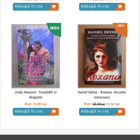
Adaugă în coș
Adaugă în coș
-25%
Linda Howard - Trandafiri si
Daniel Defoe - Roxana. Amanta
dragoste
norocoasa
Pret:
15,00
Lei
Pret:
18,00Lei
13,50
Lei
Adaugă în coș
Adaugă în coș