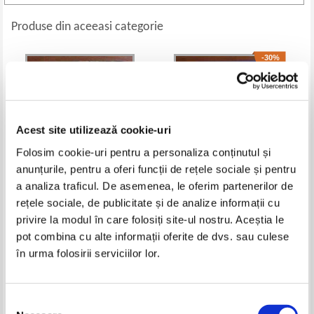
Produse din aceeasi categorie
-30%
Acest site utilizează cookie-uri
Folosim cookie-uri pentru a personaliza conținutul și
anunțurile, pentru a oferi funcții de rețele sociale și pentru
a analiza traficul. De asemenea, le oferim partenerilor de
rețele sociale, de publicitate și de analize informații cu
Michelle Moran - Cleopatra.
Iris Johansen - Pe urmele
privire la modul în care folosiți site-ul nostru. Aceștia le
Mostenirea iubirii
dansatorului
Pret:
16,00
Lei
Pret:
18,00Lei
12,60
Lei
pot combina cu alte informații oferite de dvs. sau culese
Adaugă în coș
Adaugă în coș
în urma folosirii serviciilor lor.
-25%
Selecția