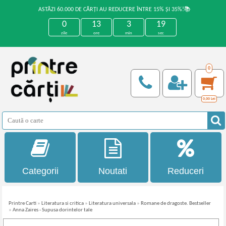
ASTĂZI 60.000 DE CĂRȚI AU REDUCERE ÎNTRE 15% ȘI 35%!📚
0
13
3
18
zile
ore
min
sec
0
0,00
Lei
Categorii
Noutati
Reduceri
Printre Carti
»
Literatura si critica
»
Literatura universala
»
Romane de dragoste. Bestseller
»
Anna Zaires - Supusa dorintelor tale