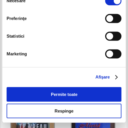
Necesare
consimțământului
Preferinţe
Statistici
Julie Garwood - Sfaramatorul de
Colleen McCullough - In
Marketing
inimi
valtoarea destinului
Pret:
16,00Lei
12,00
Lei
Pret:
12,00
Lei
Adaugă în coș
Adaugă în coș
Afişare
-25%
Permite toate
Respinge