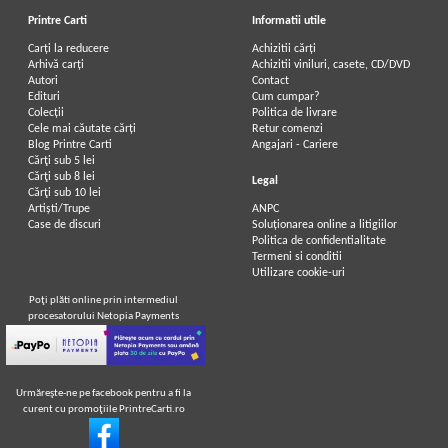
Printre Carti
Informatii utile
Carți la reducere
Achizitii cărți
Arhivă carți
Achizitii viniluri, casete, CD/DVD
Autori
Contact
Edituri
Cum cumpar?
Colecții
Politica de livrare
Cele mai căutate cărți
Retur comenzi
Blog Printre Carti
Angajari - Cariere
Cărţi sub 5 lei
Cărţi sub 8 lei
Legal
Cărţi sub 10 lei
Artiști/Trupe
ANPC
Case de discuri
Soluționarea online a litigiilor
Politica de confidentialitate
Termeni si conditii
Utilizare cookie-uri
Poţi plăti online prin intermediul
procesatorului Netopia Payments
Urmăreşte-ne pe facebook pentru a fi la
curent cu promoţiile PrintreCarti.ro