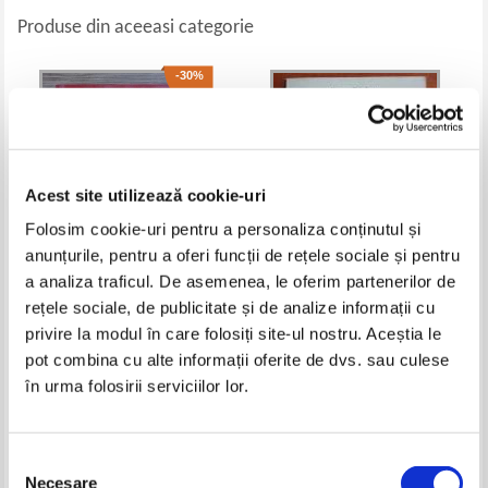
Produse din aceeasi categorie
-30%
Acest site utilizează cookie-uri
Folosim cookie-uri pentru a personaliza conținutul și
anunțurile, pentru a oferi funcții de rețele sociale și pentru
a analiza traficul. De asemenea, le oferim partenerilor de
rețele sociale, de publicitate și de analize informații cu
Regis Demounem, Joseph
George Friedman - Urmatorii
Gourlaouen - Sciences de la vie
100 de ani. Previziuni pentru
privire la modul în care folosiți site-ul nostru. Aceștia le
et de la Terre (volumul 2)
secolul XXI
Pret:
32,00Lei
22,40
Lei
Pret:
40,00
Lei
pot combina cu alte informații oferite de dvs. sau culese
Adaugă în coș
Adaugă în coș
în urma folosirii serviciilor lor.
-60%
Selecția
Necesare
consimțământului