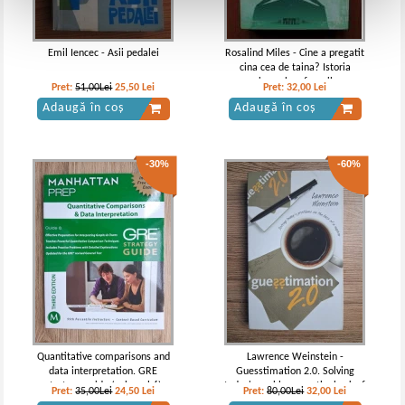
Emil Iencec - Asii pedalei
Rosalind Miles - Cine a pregatit
cina cea de taina? Istoria
universala a femeilor
Pret:
51,00Lei
25,50
Lei
Pret:
32,00
Lei
Adaugă în coș
Adaugă în coș
-30%
-60%
Quantitative comparisons and
Lawrence Weinstein -
data interpretation. GRE
Guesstimation 2.0. Solving
strategy guide (volumul 6)
today's problems on the back of
Pret:
35,00Lei
24,50
Lei
Pret:
80,00Lei
32,00
Lei
a napkin