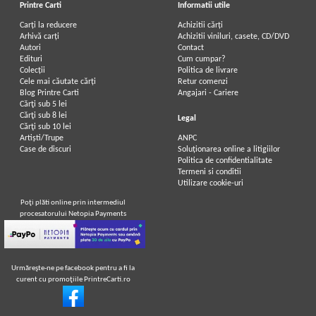
Printre Carti
Informatii utile
Carți la reducere
Achizitii cărți
Arhivă carți
Achizitii viniluri, casete, CD/DVD
Autori
Contact
Edituri
Cum cumpar?
Colecții
Politica de livrare
Cele mai căutate cărți
Retur comenzi
Blog Printre Carti
Angajari - Cariere
Cărţi sub 5 lei
Cărţi sub 8 lei
Legal
Cărţi sub 10 lei
Artiști/Trupe
ANPC
Case de discuri
Soluționarea online a litigiilor
Politica de confidentialitate
Termeni si conditii
Utilizare cookie-uri
Poţi plăti online prin intermediul
procesatorului Netopia Payments
Urmăreşte-ne pe facebook pentru a fi la
curent cu promoţiile PrintreCarti.ro