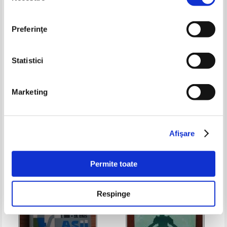
Preferinţe
Statistici
Robin Black - The beauty
Szekely Laszlo - Culturism
Marketing
sketchbook. Iluustrate your own
modern makeup looks
Pret:
100,00Lei
40,00
Lei
Pret:
26,00
Lei
Adaugă în coș
Adaugă în coș
Afişare
-50%
Permite toate
Respinge