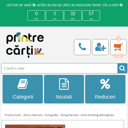
LECTURI DE VARĂ 📚 ASTĂZI 60.000 DE CĂRȚI AU REDUCERE ÎNTRE 15% ȘI 60%!📚
0
5
32
57
zile
ore
min
sec
0
0,00
Lei
Categorii
Noutati
Reduceri
Printre Carti
»
Arta si Albume
»
Fotografie
»
Doug Harman - Ghid de fotografie digitala