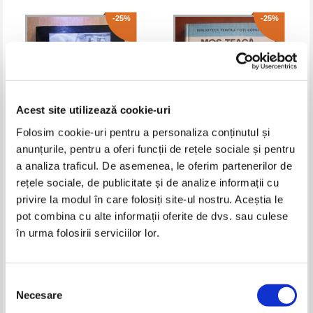
-25%
-25%
Acest site utilizează cookie-uri
Folosim cookie-uri pentru a personaliza conținutul și
anunțurile, pentru a oferi funcții de rețele sociale și pentru
a analiza traficul. De asemenea, le oferim partenerilor de
Bogdan Mihai Mandache - In
Anton Bacalbasa - Mos Teaca si
cautarea cuvantului pierdut
alte schite
rețele sociale, de publicitate și de analize informații cu
Pret:
12,00Lei
9,00
Lei
Pret:
11,00Lei
8,25
Lei
privire la modul în care folosiți site-ul nostru. Aceștia le
Adaugă în coș
Adaugă în coș
pot combina cu alte informații oferite de dvs. sau culese
în urma folosirii serviciilor lor.
-35%
-25%
Selecția
Necesare
consimțământului