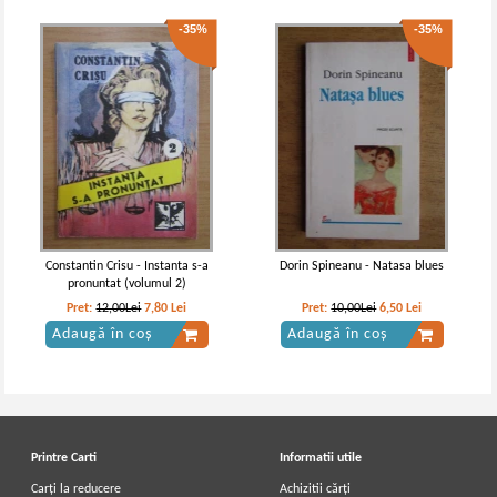
-35%
-35%
Constantin Crisu - Instanta s-a
Dorin Spineanu - Natasa blues
pronuntat (volumul 2)
Pret:
12,00Lei
7,80
Lei
Pret:
10,00Lei
6,50
Lei
Adaugă în coș
Adaugă în coș
Printre Carti
Informatii utile
Carți la reducere
Achizitii cărți