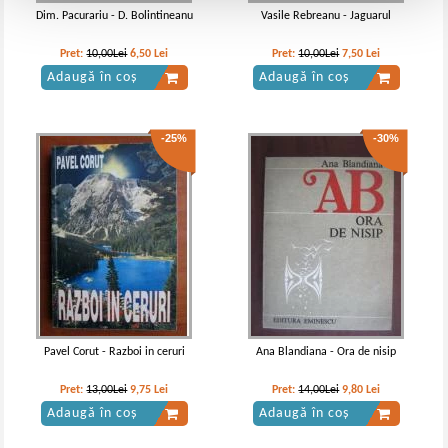
Dim. Pacurariu - D. Bolintineanu
Vasile Rebreanu - Jaguarul
Pret:
10,00Lei
6,50
Lei
Pret:
10,00Lei
7,50
Lei
Adaugă în coș
Adaugă în coș
-25%
-30%
Pavel Corut - Razboi in ceruri
Ana Blandiana - Ora de nisip
Pret:
13,00Lei
9,75
Lei
Pret:
14,00Lei
9,80
Lei
Adaugă în coș
Adaugă în coș