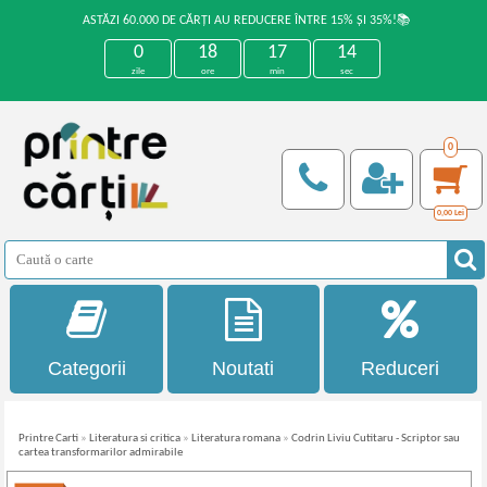
ASTĂZI 60.000 DE CĂRȚI AU REDUCERE ÎNTRE 15% ȘI 35%!📚
0
18
17
14
zile
ore
min
sec
0
0,00
Lei
Categorii
Noutati
Reduceri
Printre Carti
»
Literatura si critica
»
Literatura romana
»
Codrin Liviu Cutitaru - Scriptor sau
cartea transformarilor admirabile