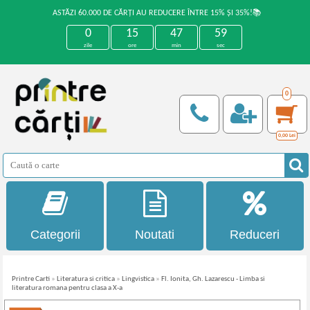
ASTĂZI 60.000 DE CĂRȚI AU REDUCERE ÎNTRE 15% ȘI 35%!📚
0
15
47
58
zile
ore
min
sec
0
0,00
Lei
Categorii
Noutati
Reduceri
Printre Carti
»
Literatura si critica
»
Lingvistica
»
Fl. Ionita, Gh. Lazarescu - Limba si
literatura romana pentru clasa a X-a