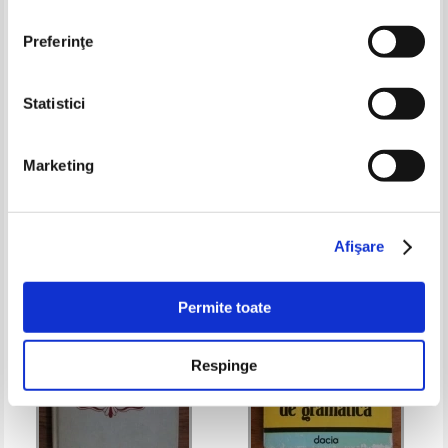
Preferinţe
Statistici
G. Gruita - Acordul in limba
Silviu Constantinescu - Exercitii
romana
de sintaxa
Marketing
Pret:
10,00Lei
6,50
Lei
Pret:
10,00Lei
6,50
Lei
Adaugă în coș
Adaugă în coș
Afişare
-35%
-35%
Permite toate
Respinge