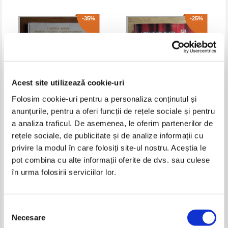
-35%
-25%
Acest site utilizează cookie-uri
Folosim cookie-uri pentru a personaliza conținutul și
anunțurile, pentru a oferi funcții de rețele sociale și pentru
a analiza traficul. De asemenea, le oferim partenerilor de
Valeria Botis - Sintaxa
L. Paicu - Eseul. Literatura
rețele sociale, de publicitate și de analize informații cu
propozitiei
romana
privire la modul în care folosiți site-ul nostru. Aceștia le
Pret:
10,00Lei
6,50
Lei
Pret:
11,00Lei
8,25
Lei
Adaugă în coș
Adaugă în coș
pot combina cu alte informații oferite de dvs. sau culese
în urma folosirii serviciilor lor.
-35%
-35%
Selecția
Necesare
consimțământului