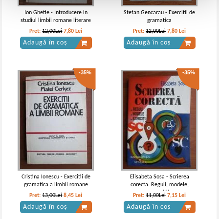
Ion Ghetie - Introducere in
Stefan Gencarau - Exercitii de
studiul limbii romane literare
gramatica
Pret:
12,00Lei
7,80
Lei
Pret:
12,00Lei
7,80
Lei
Adaugă în coș
Adaugă în coș
-35%
-35%
Cristina Ionescu - Exercitii de
Elisabeta Sosa - Scrierea
gramatica a limbii romane
corecta. Reguli, modele,
exercitii
Pret:
13,00Lei
8,45
Lei
Pret:
11,00Lei
7,15
Lei
Adaugă în coș
Adaugă în coș