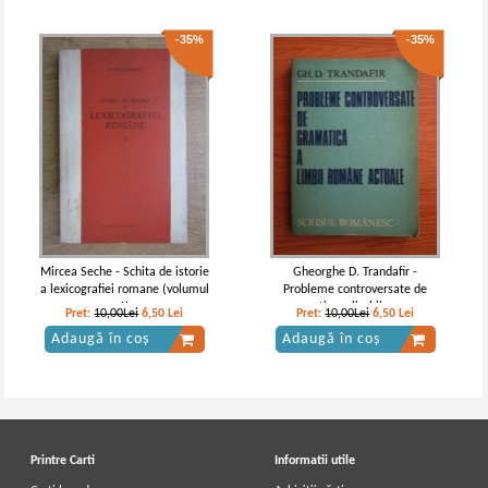
-35%
-35%
Mircea Seche - Schita de istorie
Gheorghe D. Trandafir -
a lexicografiei romane (volumul
Probleme controversate de
1)
gramatica a limbii romane
Pret:
10,00Lei
6,50
Lei
Pret:
10,00Lei
6,50
Lei
actuale
Adaugă în coș
Adaugă în coș
Printre Carti
Informatii utile