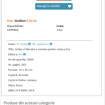
Adaugă în wishlist
Pret:
10,00Lei
6,50
Lei
Disponibilitate:
in stoc
Cantitatea:
2 buc
Autor:
Fl. Ionita
,
Gh. Lazarescu
Titlu: Limba si literatura romana pentru clasa a X-a
Editura:
Art
An de aparitie: 2004
Nr. pagini: 303
Format: 13 x 20 cm
Coperti: brosate
Carte in limba: romana
Stare: buna
ISBN: 973-8485-26-6
Produse din aceeasi categorie