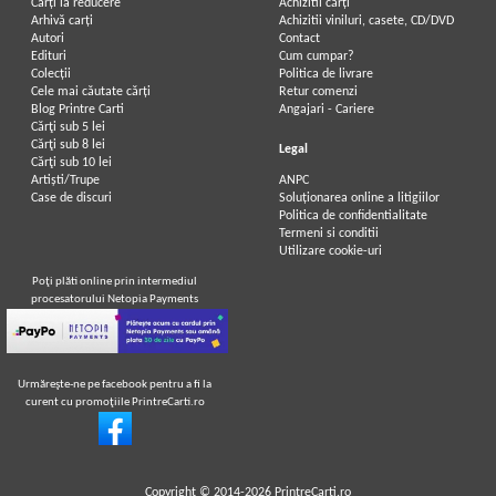
Carți la reducere
Achizitii cărți
Arhivă carți
Achizitii viniluri, casete, CD/DVD
Autori
Contact
Edituri
Cum cumpar?
Colecții
Politica de livrare
Cele mai căutate cărți
Retur comenzi
Blog Printre Carti
Angajari - Cariere
Cărţi sub 5 lei
Cărţi sub 8 lei
Legal
Cărţi sub 10 lei
Artiști/Trupe
ANPC
Case de discuri
Soluționarea online a litigiilor
Politica de confidentialitate
Termeni si conditii
Utilizare cookie-uri
Poţi plăti online prin intermediul
procesatorului Netopia Payments
Urmăreşte-ne pe facebook pentru a fi la
curent cu promoţiile PrintreCarti.ro
Copyright © 2014-2026
PrintreCarti.ro