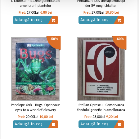
T. Muresan - Bazele genetice ale
Pentarkan. Das therapiekonzept
ameliorarii plantelor
der 89 moglichkeiten
Pret:
17,00Lei
6,80
Lei
Pret:
27,00Lei
10,80
Lei
Adaugă în coș
Adaugă în coș
-50%
-60%
Penelope York - Bugs. Open your
Stelian Oprescu - Conservarea
eyes to a world of dicovery
fondului genetic in ameliorarea
animalelor
Pret:
20,00Lei
10,00
Lei
Pret:
23,00Lei
9,20
Lei
Adaugă în coș
Adaugă în coș