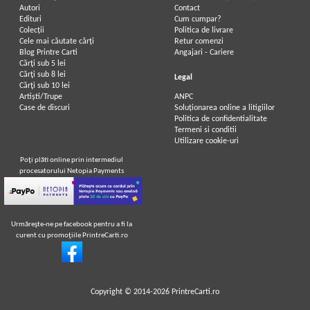
Autori
Contact
Edituri
Cum cumpar?
Colecții
Politica de livrare
Cele mai căutate cărți
Retur comenzi
Blog Printre Carti
Angajari - Cariere
Cărţi sub 5 lei
Cărţi sub 8 lei
Legal
Cărţi sub 10 lei
Artiști/Trupe
ANPC
Case de discuri
Soluționarea online a litigiilor
Politica de confidentialitate
Termeni si conditii
Utilizare cookie-uri
Poţi plăti online prin intermediul
procesatorului Netopia Payments
Urmăreşte-ne pe facebook pentru a fi la
curent cu promoţiile PrintreCarti.ro
Copyright © 2014-2026
PrintreCarti.ro