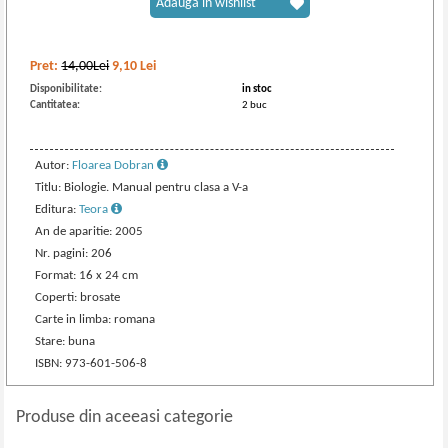
Adaugă în wishlist
Pret:
14,00Lei
9,10
Lei
Disponibilitate:
in stoc
Cantitatea:
2 buc
Autor:
Floarea Dobran
Titlu: Biologie. Manual pentru clasa a V-a
Editura:
Teora
An de aparitie: 2005
Nr. pagini: 206
Format: 16 x 24 cm
Coperti: brosate
Carte in limba: romana
Stare: buna
ISBN: 973-601-506-8
Produse din aceeasi categorie