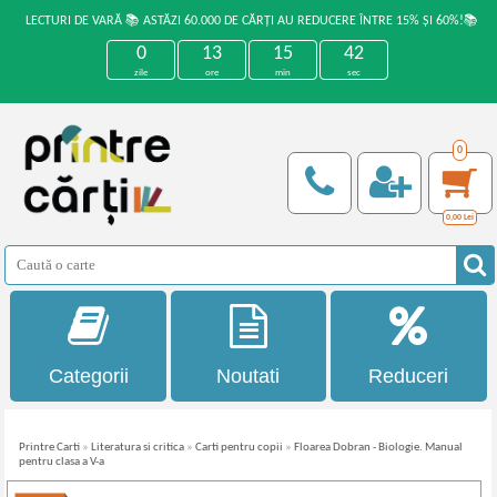
LECTURI DE VARĂ 📚 ASTĂZI 60.000 DE CĂRȚI AU REDUCERE ÎNTRE 15% ȘI 60%!📚
0
13
15
42
zile
ore
min
sec
0
0,00
Lei
Categorii
Noutati
Reduceri
Printre Carti
»
Literatura si critica
»
Carti pentru copii
»
Floarea Dobran - Biologie. Manual
pentru clasa a V-a