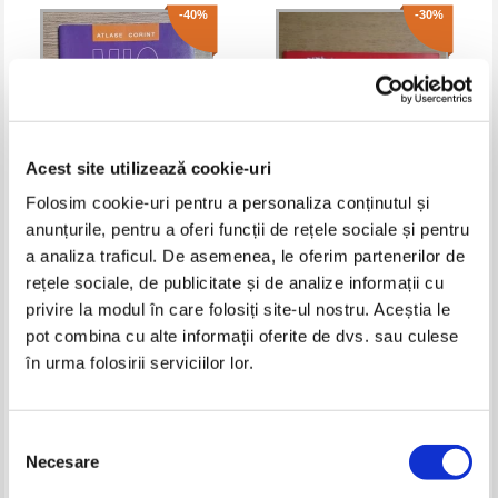
-40%
-30%
Acest site utilizează cookie-uri
Folosim cookie-uri pentru a personaliza conținutul și
anunțurile, pentru a oferi funcții de rețele sociale și pentru
Zoe Partin - Mic atlas zoologic
Animale si plante deosebite
a analiza traficul. De asemenea, le oferim partenerilor de
pentru copii curiosi
rețele sociale, de publicitate și de analize informații cu
Pret:
16,00Lei
9,60
Lei
Pret:
15,00Lei
10,50
Lei
privire la modul în care folosiți site-ul nostru. Aceștia le
Adaugă în coș
Adaugă în coș
pot combina cu alte informații oferite de dvs. sau culese
în urma folosirii serviciilor lor.
-20%
-35%
Selecția
Necesare
consimțământului