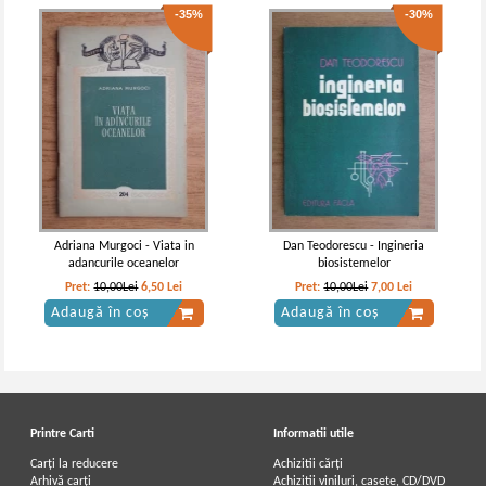
-35%
-30%
Adriana Murgoci - Viata in
Dan Teodorescu - Ingineria
adancurile oceanelor
biosistemelor
Pret:
10,00Lei
6,50
Lei
Pret:
10,00Lei
7,00
Lei
Adaugă în coș
Adaugă în coș
Printre Carti
Informatii utile
Carți la reducere
Achizitii cărți
Arhivă carți
Achizitii viniluri, casete, CD/DVD