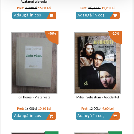
Avataruri ale eului
Pret:
20,00Lei
16,00
Lei
Pret:
16,00Lei
11,20
Lei
Adaugă în coș
Adaugă în coș
-40%
-20%
Ion Horea - Viata viata
Mihail Sebastian - Accidentul
Pret:
18,00Lei
10,80
Lei
Pret:
12,00Lei
9,60
Lei
Adaugă în coș
Adaugă în coș