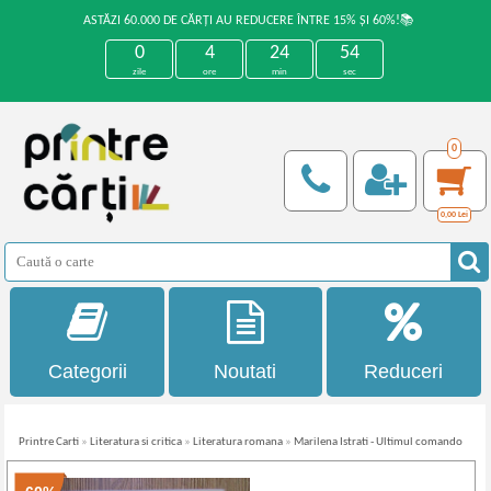
ASTĂZI 60.000 DE CĂRȚI AU REDUCERE ÎNTRE 15% ȘI 60%!📚
0
4
24
54
zile
ore
min
sec
0
0,00
Lei
Categorii
Noutati
Reduceri
Printre Carti
»
Literatura si critica
»
Literatura romana
»
Marilena Istrati - Ultimul comando