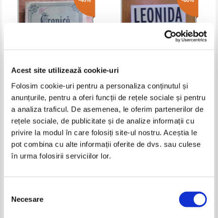
-40%
-60%
Acest site utilizează cookie-uri
Folosim cookie-uri pentru a personaliza conținutul și
anunțurile, pentru a oferi funcții de rețele sociale și pentru
Petru Dumitriu - Cronica de
Leonida Neamtu - Frumusetea
a analiza traficul. De asemenea, le oferim partenerilor de
familie
pietrei nevazute
rețele sociale, de publicitate și de analize informații cu
Pret:
18,00Lei
10,80
Lei
Pret:
34,00Lei
13,60
Lei
privire la modul în care folosiți site-ul nostru. Aceștia le
Adaugă în coș
Adaugă în coș
pot combina cu alte informații oferite de dvs. sau culese
în urma folosirii serviciilor lor.
-20%
-40%
Selecția
Necesare
consimțământului