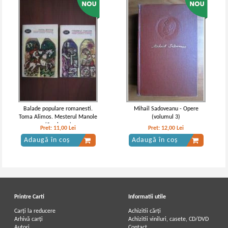
Balade populare romanesti.
Mihail Sadoveanu - Opere
Toma Alimos. Mesterul Manole
(volumul 3)
(2 volume)
Pret:
11,00
Lei
Pret:
12,00
Lei
Adaugă în coș
Adaugă în coș
Printre Carti
Informatii utile
Carți la reducere
Achizitii cărți
Arhivă carți
Achizitii viniluri, casete, CD/DVD
Autori
Contact