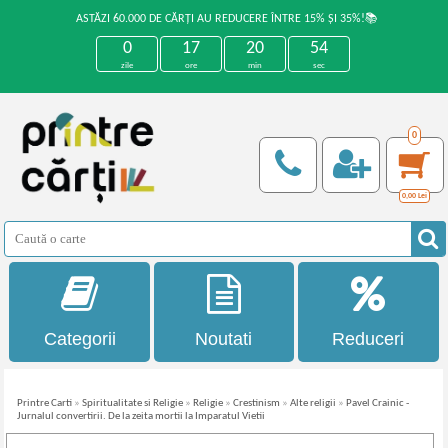
ASTĂZI 60.000 DE CĂRȚI AU REDUCERE ÎNTRE 15% ȘI 35%!📚
0
17
20
54
zile
ore
min
sec
0
0,00
Lei
Categorii
Noutati
Reduceri
Printre Carti
»
Spiritualitate si Religie
»
Religie
»
Crestinism
»
Alte religii
»
Pavel Crainic -
Jurnalul convertirii. De la zeita mortii la Imparatul Vietii