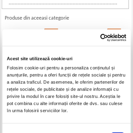
Produse din aceeasi categorie
-35%
-30%
Acest site utilizează cookie-uri
Folosim cookie-uri pentru a personaliza conținutul și
anunțurile, pentru a oferi funcții de rețele sociale și pentru
a analiza traficul. De asemenea, le oferim partenerilor de
rețele sociale, de publicitate și de analize informații cu
Rozalia Cosma - Credinta si
Victor Eskenasy - Izvoare si
privire la modul în care folosiți site-ul nostru. Aceștia le
cultura, vicisitudini si speranta
marturii referitoare la evreii din
pot combina cu alte informații oferite de dvs. sau culese
Romania (volumul 1)
Pret:
34,00Lei
22,10
Lei
Pret:
27,00Lei
18,90
Lei
în urma folosirii serviciilor lor.
Adaugă în coș
Adaugă în coș
Selecția
-20%