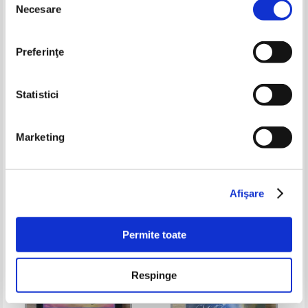
Necesare
consimțământului
Preferinţe
Statistici
Marketing
Imre Tokics - Razvratirea si
Thomas Frank - Indrazniti. Citiri
rascumpararea
biblice si meditatii pentru
fiecare zi. 100 de ani de la
Pret:
25,00
Lei
Pret:
27,00Lei
21,60
Lei
traducerea editiei princeps a
Adaugă în coș
Adaugă în coș
Bibliei
Afişare
-35%
-35%
Permite toate
Respinge