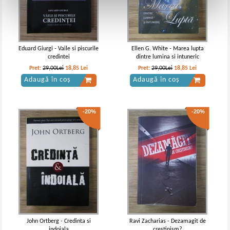
Eduard Giurgi - Vaile si piscurile
Ellen G. White - Marea lupta
credintei
dintre lumina si intuneric
Pret:
29,00Lei
18,85
Lei
Pret:
29,00Lei
18,85
Lei
Adaugă în coș
Adaugă în coș
-20%
-20%
John Ortberg - Credinta si
Ravi Zacharias - Dezamagit de
indoiala
crestinism?