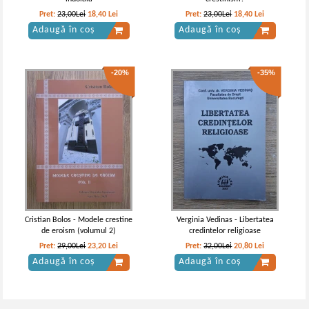
Pret:
23,00Lei
18,40
Lei
Pret:
23,00Lei
18,40
Lei
Adaugă în coș
Adaugă în coș
-20%
-35%
Cristian Bolos - Modele crestine
Verginia Vedinas - Libertatea
de eroism (volumul 2)
credintelor religioase
Pret:
29,00Lei
23,20
Lei
Pret:
32,00Lei
20,80
Lei
Adaugă în coș
Adaugă în coș