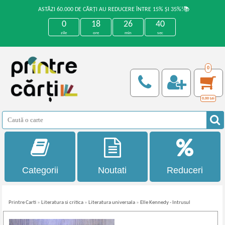
ASTĂZI 60.000 DE CĂRȚI AU REDUCERE ÎNTRE 15% ȘI 35%!📚
0
18
26
39
zile
ore
min
sec
0
0,00
Lei
Categorii
Noutati
Reduceri
Printre Carti
»
Literatura si critica
»
Literatura universala
»
Elle Kennedy - Intrusul