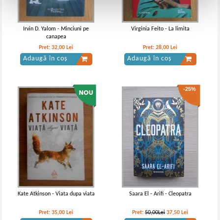
Irvin D. Yalom - Minciuni pe
Virginia Feito - La limita
canapea
Pret:
32,00
Lei
Pret:
28,00
Lei
Adaugă în coș
Adaugă în coș
-25%
Kate Atkinson - Viata dupa viata
Saara El - Arifi - Cleopatra
Pret:
35,00
Lei
Pret:
50,00Lei
37,50
Lei