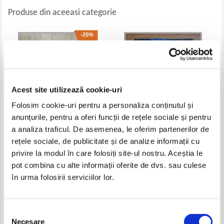
Produse din aceeasi categorie
-25%
Acest site utilizează cookie-uri
Folosim cookie-uri pentru a personaliza conținutul și
anunțurile, pentru a oferi funcții de rețele sociale și pentru
a analiza traficul. De asemenea, le oferim partenerilor de
rețele sociale, de publicitate și de analize informații cu
Alberto Manguel - Biblioteca
Lee Child - Timpul trecut
noptii
privire la modul în care folosiți site-ul nostru. Aceștia le
Pret:
45,00Lei
33,75
Lei
Pret:
34,00
Lei
pot combina cu alte informații oferite de dvs. sau culese
Adaugă în coș
Adaugă în coș
în urma folosirii serviciilor lor.
-30%
-25%
Selecția
Necesare
consimțământului