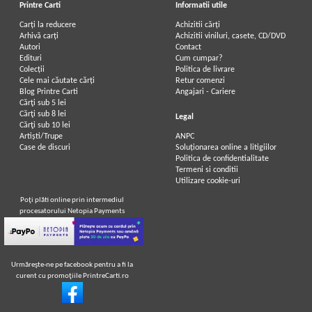
Printre Carti
Informatii utile
Carți la reducere
Achizitii cărți
Arhivă carți
Achizitii viniluri, casete, CD/DVD
Autori
Contact
Edituri
Cum cumpar?
Colecții
Politica de livrare
Cele mai căutate cărți
Retur comenzi
Blog Printre Carti
Angajari - Cariere
Cărţi sub 5 lei
Cărţi sub 8 lei
Legal
Cărţi sub 10 lei
Artiști/Trupe
ANPC
Case de discuri
Soluționarea online a litigiilor
Politica de confidentialitate
Termeni si conditii
Utilizare cookie-uri
Poţi plăti online prin intermediul
procesatorului Netopia Payments
Urmăreşte-ne pe facebook pentru a fi la
curent cu promoţiile PrintreCarti.ro