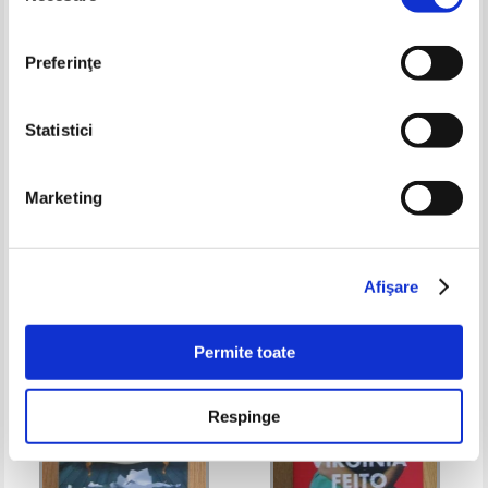
Preferinţe
Statistici
David Michie - Trezirea pisicutei
Romain Gary - Regele Solomon
Marketing
interioare
Pret:
32,00Lei
22,40
Lei
Pret:
34,00Lei
25,50
Lei
Adaugă în coș
Adaugă în coș
Afişare
Permite toate
Respinge