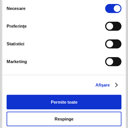
Selecția
-30%
-30%
Necesare
consimțământului
Preferinţe
Statistici
Marketing
Atlas geografic scolar. Clasele IX
100 de minuni ale lumii. Cele
- XII
mai mari comori ale civilizatiei
si ale naturii de pe cele cinci
Pret:
55,00Lei
38,50
Lei
Pret:
65,00Lei
45,50
Lei
continente
Afişare
Adaugă în coș
Adaugă în coș
Permite toate
-30%
-30%
Respinge