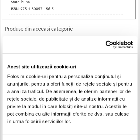
Stare: buna
ISBN: 978-1-60057-156-5
Produse din aceeasi categorie
-60%
Acest site utilizează cookie-uri
Folosim cookie-uri pentru a personaliza conținutul și
anunțurile, pentru a oferi funcții de rețele sociale și pentru
a analiza traficul. De asemenea, le oferim partenerilor de
rețele sociale, de publicitate și de analize informații cu
privire la modul în care folosiți site-ul nostru. Aceștia le
George Avanu - Sibiu
Biserica romano - catolica din
pot combina cu alte informații oferite de dvs. sau culese
Hermannstadt
Romania. Istorie, spiritualitate
si patrimoniu
în urma folosirii serviciilor lor.
Pret:
26,00
Lei
Pret:
70,00Lei
28,00
Lei
Adaugă în coș
Adaugă în coș