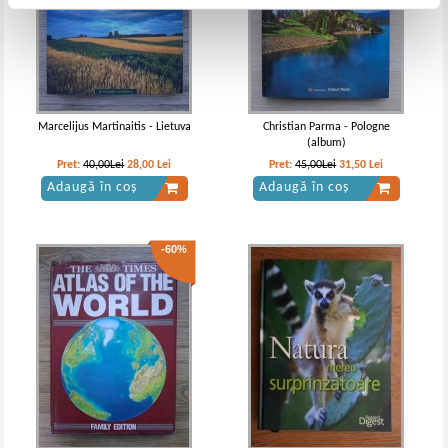
Marcelijus Martinaitis - Lietuva
Christian Parma - Pologne
(album)
Pret:
40,00Lei
28,00
Lei
Pret:
45,00Lei
31,50
Lei
Adaugă în coș
Adaugă în coș
-60%