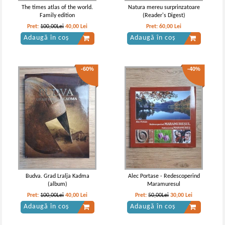
The times atlas of the world.
Natura mereu surprinzatoare
Family edition
(Reader's Digest)
Pret:
100,00Lei
40,00
Lei
Pret:
60,00
Lei
Adaugă în coș
Adaugă în coș
-60%
-40%
Budva. Grad Lralja Kadma
Alec Portase - Redescoperind
(album)
Maramuresul
Pret:
100,00Lei
40,00
Lei
Pret:
50,00Lei
30,00
Lei
Adaugă în coș
Adaugă în coș