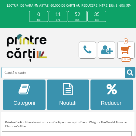
LECTURI DE VARĂ 📚 ASTĂZI 60.000 DE CĂRȚI AU REDUCERE ÎNTRE 15% ȘI 60%!📚
0
11
52
35
zile
ore
min
sec
0
0,00
Lei
Categorii
Noutati
Reduceri
Printre Carti
»
Literatura si critica
»
Carti pentru copii
»
David Wright - The World Almanac.
Children's Atlas