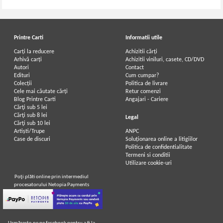
Printre Carti
Informatii utile
Carți la reducere
Achizitii cărți
Arhivă carți
Achizitii viniluri, casete, CD/DVD
Autori
Contact
Edituri
Cum cumpar?
Colecții
Politica de livrare
Cele mai căutate cărți
Retur comenzi
Blog Printre Carti
Angajari - Cariere
Cărţi sub 5 lei
Cărţi sub 8 lei
Legal
Cărţi sub 10 lei
Artiști/Trupe
ANPC
Case de discuri
Soluționarea online a litigiilor
Politica de confidentialitate
Termeni si conditii
Utilizare cookie-uri
Poţi plăti online prin intermediul
procesatorului Netopia Payments