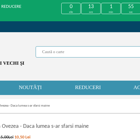
0
13
1
55
U REDUCERE
zile
ore
min
sec
 VECHI ŞI
NOUTĂȚI
REDUCERI
AC
Ovezea - Daca lumea s-ar sfarsi maine
a Ovezea
-
Daca lumea s-ar sfarsi maine
15,00Lei
10,50
Lei