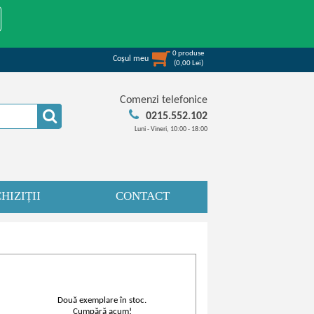
0
produse
Coşul meu
(
0,00
Lei
)
Comenzi telefonice
0215.552.102
Luni - Vineri, 10:00 - 18:00
HIZIȚII
CONTACT
Două exemplare în stoc.
Cumpără acum!