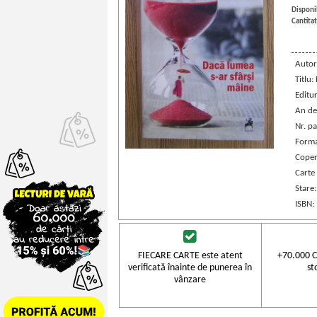
Disponib
Cantitat
Autor
Titlu:
Editu
An de
Nr. pa
Forma
Coper
Carte
Stare
ISBN:
FIECARE CARTE este atent
+70.000 C
verificată înainte de punerea în
st
vânzare