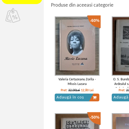
Produse din aceeasi categorie
-60%
Valeria Certazeanu Zorila -
O. S. Bure
Missis Lazara
Ardealul s
Balade di
Pret:
32,00Lei
12,80
Lei
Pret:
2
Adaugă în coș
Adaugă 
-50%