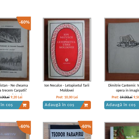
-60%
bistan - Ne cheama
Ion Neculce - Letopisetul Tarii
Dimitrie Cantemir. V
a trecem Carpatii!
Moldovei
opera in imagi
n sertar interzise
3,00Lei
9,20
Lei
Pret:
10,00
Lei
Pret:
19,00Lei
9,5
în coș
Adaugă în coș
Adaugă în coș
-60%
-60%