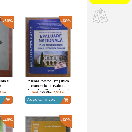
-50%
-60%
iata si
Mariana Mostoc - Pregatirea
ni
examenului de Evaluare
Nationala in 30 de saptamani.
0
Lei
Pret:
19,00Lei
7,60
Lei
Limba si literatura romana
Adaugă în coș
-40%
-60%