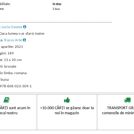
ilitate:
in stoc
ea:
2 buc
:
Lucia Ovezea
 Daca lumea s-ar sfarsi maine
ra:
Tracus Arte
 aparitie: 2021
gini: 169
t: 13 x 20 cm
ti: brosate
 in limba: romana
: buna
 978-606-023-309-1
ĂRŢI sunt acum în
>10.000 CĂRŢI se găsesc doar la
TRANSPORT GRA
ocul nostru
noi în magazin
comenzile de mini