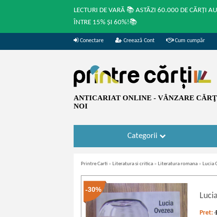
LECTURI DE VARĂ 📚 ASTĂZI 60.000 DE CĂRȚI A
ÎNTRE 15% ȘI 60%!📚
Conectare
Creează Cont
Cum cumpăr
ANTICARIAT ONLINE - VÂNZARE CĂRŢI
NOI
Categorii
Printre Carti
»
Literatura si critica
»
Literatura romana
»
Lucia 
-30%
Luci
Pret: