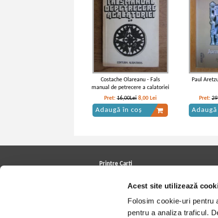
Costache Olareanu - Fals
Paul Aretzu
manual de petrecere a calatoriei
Pret:
16,00Lei
8,00
Lei
Pret:
29
Adaugă în coș
Adaugă 
Printre Carti
Carți la reducere
Acest site utilizează cook
Arhivă carți
Autori
Folosim cookie-uri pentru a 
Edituri
Colecții
pentru a analiza traficul. 
Cele mai căutate cărți