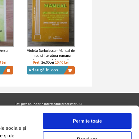
Versuri
Violeta Barbulescu - Manual de
limba si literatura romana
pentru examenul de capacitate
0
Lei
Pret:
26,00Lei
10,40
Lei
2002 - 2007
Adaugă în coș
Poţi plăti online prin intermediul procesatorului
Netopia Payments
Permite toate
le sociale și
Urmăreşte-ne pe facebook pentru a fi la curent cu
promoţiile PrintreCarti.ro
e și de