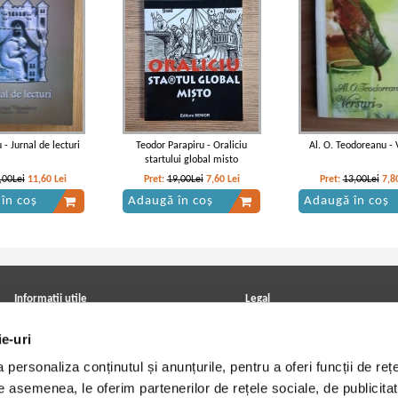
 - Jurnal de lecturi
Teodor Parapiru - Oraliciu
Al. O. Teodoreanu - 
startului global misto
,00Lei
11,60
Lei
Pret:
19,00Lei
7,60
Lei
Pret:
13,00Lei
7,8
în coș
Adaugă în coș
Adaugă în coș
Informatii utile
Legal
ANPC
Achizitii cărți
ie-uri
Achizitii viniluri, casete, CD/DVD
Soluționarea online a litigiilor
Contact
Politica de confidentialitate
personaliza conținutul și anunțurile, pentru a oferi funcții de rețe
Cum cumpar?
Termeni si conditii
Politica de livrare
Utilizare cookie-uri
De asemenea, le oferim partenerilor de rețele sociale, de publicitat
Retur comenzi