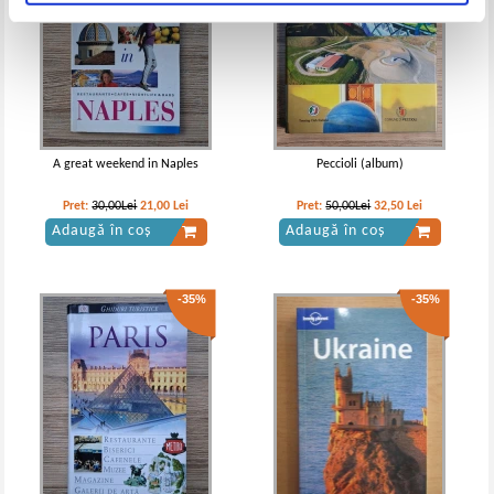
A great weekend in Naples
Peccioli (album)
Pret:
30,00Lei
21,00
Lei
Pret:
50,00Lei
32,50
Lei
Adaugă în coș
Adaugă în coș
-35%
-35%