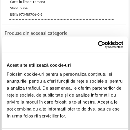
Carte in limba: romana
Stare: buna
ISBN: 973-85706-0-3
Produse din aceeasi categorie
-25%
-35%
Acest site utilizează cookie-uri
Folosim cookie-uri pentru a personaliza conținutul și
anunțurile, pentru a oferi funcții de rețele sociale și pentru
a analiza traficul. De asemenea, le oferim partenerilor de
rețele sociale, de publicitate și de analize informații cu
privire la modul în care folosiți site-ul nostru. Aceștia le
Elena Luraghi, Cinzia Rando - 52
Franta. Ghid complet
pot combina cu alte informații oferite de dvs. sau culese
weekenduri de vis
în urma folosirii serviciilor lor.
Pret:
43,00Lei
32,25
Lei
Pret:
55,00Lei
35,75
Lei
Adaugă în coș
Adaugă în coș