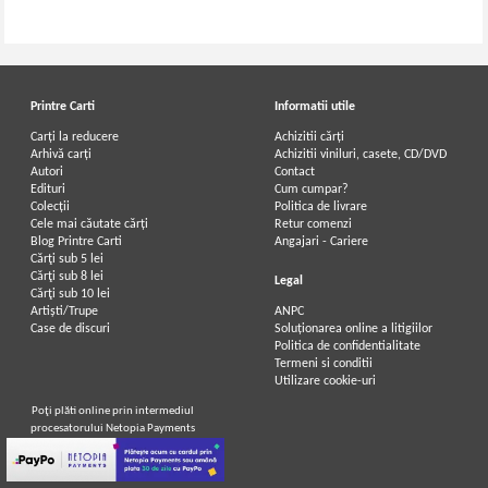
Printre Carti
Informatii utile
Carți la reducere
Achizitii cărți
Arhivă carți
Achizitii viniluri, casete, CD/DVD
Autori
Contact
Edituri
Cum cumpar?
Colecții
Politica de livrare
Cele mai căutate cărți
Retur comenzi
Blog Printre Carti
Angajari - Cariere
Cărţi sub 5 lei
Cărţi sub 8 lei
Legal
Cărţi sub 10 lei
Artiști/Trupe
ANPC
Case de discuri
Soluționarea online a litigiilor
Politica de confidentialitate
Termeni si conditii
Utilizare cookie-uri
Poţi plăti online prin intermediul
procesatorului Netopia Payments