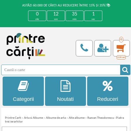
ASTĂZI 60.000 DE CĂRȚI AU REDUCERE ÎNTRE 15% ȘI 35%!📚
0
12
35
1
zile
ore
min
sec
0
0,00
Lei
Categorii
Noutati
Reduceri
Printre Carti
»
Arta si Albume
»
Albume de arta
»
Alte albume
»
Razvan Theodorescu - Piatra
trei ierarhilor