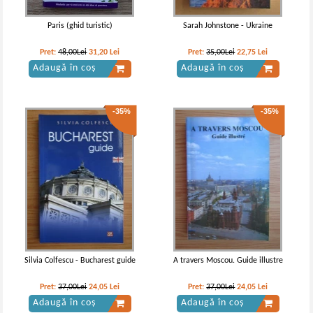
Paris (ghid turistic)
Sarah Johnstone - Ukraine
Pret:
48,00Lei
31,20
Lei
Pret:
35,00Lei
22,75
Lei
Adaugă în coș
Adaugă în coș
-35%
-35%
Silvia Colfescu - Bucharest guide
A travers Moscou. Guide illustre
Pret:
37,00Lei
24,05
Lei
Pret:
37,00Lei
24,05
Lei
Adaugă în coș
Adaugă în coș