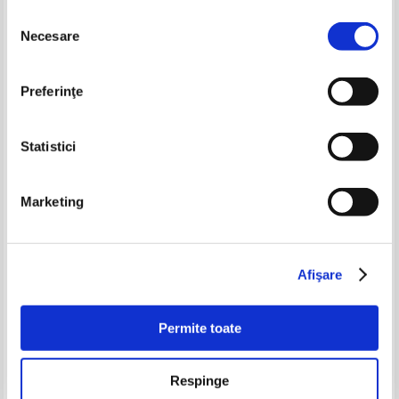
Selecția
Necesare
consimțământului
-25%
-35%
Preferinţe
Statistici
Marketing
Berlin
Lubos Stiburek - Prague
Pret:
50,00Lei
37,50
Lei
Pret:
43,00Lei
27,95
Lei
Afişare
Adaugă în coș
Adaugă în coș
Permite toate
-30%
-35%
Respinge