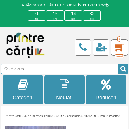
ASTĂZI 60.000 DE CĂRȚI AU REDUCERE ÎNTRE 15% ȘI 35%!📚
0
15
14
31
zile
ore
min
sec
0
0,00
Lei
Categorii
Noutati
Reduceri
Printre Carti
»
Spiritualitate si Religie
»
Religie
»
Crestinism
»
Alte religii
»
Imnuri gnostice