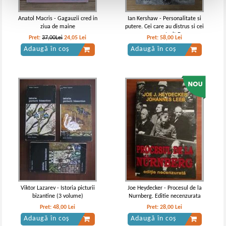
Anatol Macris - Gagauzii cred in
Ian Kershaw - Personalitate si
ziua de maine
putere. Cei care au distrus si cei
care au construit Europa
Pret:
37,00Lei
24,05
Lei
Pret:
58,00
Lei
moderna
Adaugă în coș
Adaugă în coș
Viktor Lazarev - Istoria picturii
Joe Heydecker - Procesul de la
bizantine (3 volume)
Nurnberg. Editie necenzurata
Pret:
48,00
Lei
Pret:
28,00
Lei
Adaugă în coș
Adaugă în coș