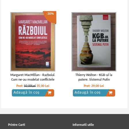
-30%
Margaret MacMillan - Razboiul.
Thierry Wolton - KGB-ul la
Cum ne-au modelat conflictele
putere. Sistemul Putin
Pret:
50,00Lei
35,00
Lei
Pret:
29,00
Lei
Adaugă în coș
Adaugă în coș
Printre Carti
Informatii utile