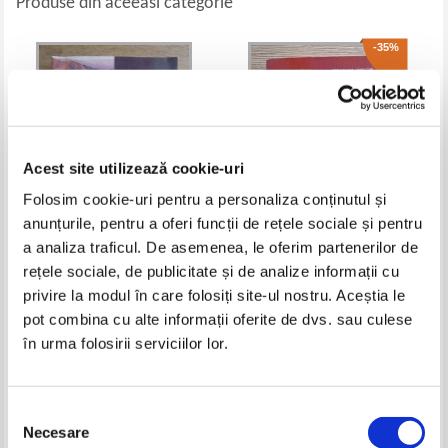
Produse din aceeasi categorie
-35%
Acest site utilizează cookie-uri
Folosim cookie-uri pentru a personaliza conținutul și
anunțurile, pentru a oferi funcții de rețele sociale și pentru
a analiza traficul. De asemenea, le oferim partenerilor de
Scurt tratat de istoria Chinei
Marin Rotaru, Gheorghe
rețele sociale, de publicitate și de analize informații cu
Gherghe - Ghenuta Coman. O
viata dedicata arheologiei
privire la modul în care folosiți site-ul nostru. Aceștia le
Pret:
36,00
Lei
Pret:
60,00Lei
39,00
Lei
pot combina cu alte informații oferite de dvs. sau culese
Adaugă în coș
Adaugă în coș
în urma folosirii serviciilor lor.
-35%
-25%
Selecția
Necesare
consimțământului