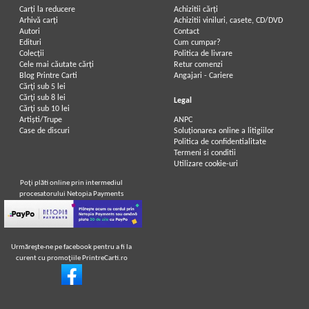
Carți la reducere
Achizitii cărți
Arhivă carți
Achizitii viniluri, casete, CD/DVD
Autori
Contact
Edituri
Cum cumpar?
Colecții
Politica de livrare
Cele mai căutate cărți
Retur comenzi
Blog Printre Carti
Angajari - Cariere
Cărţi sub 5 lei
Cărţi sub 8 lei
Legal
Cărţi sub 10 lei
Artiști/Trupe
ANPC
Case de discuri
Soluționarea online a litigiilor
Politica de confidentialitate
Termeni si conditii
Utilizare cookie-uri
Poţi plăti online prin intermediul
procesatorului Netopia Payments
Urmăreşte-ne pe facebook pentru a fi la
curent cu promoţiile PrintreCarti.ro