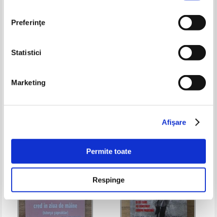
Preferinţe
Statistici
Omar Cuadrado Reyes - Historia
John Kenneth Galbraith,
de una ilusion
Stanislav Menchikov -
Marketing
Capitalisme communisme et
Pret:
48,00Lei
31,20
Lei
Pret:
50,00Lei
37,50
Lei
coexistence. De l'antagonisme a
Adaugă în coș
Adaugă în coș
l'entente
Afişare
-35%
Permite toate
Respinge