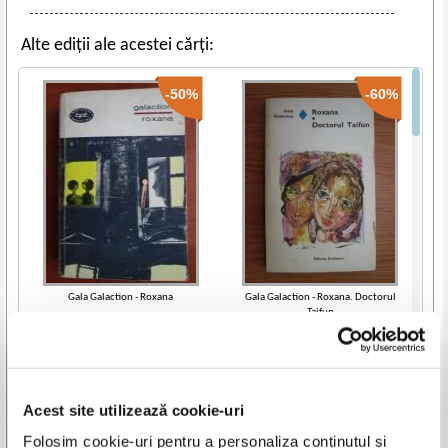
Alte ediții ale acestei cărți:
-50%
-60%
Gala Galaction - Roxana
Gala Galaction - Roxana. Doctorul
Taifun
IN STOC
IN STOC
Pret:
10,00Lei
5,00
Lei
Pret:
10,00Lei
4,00
Lei
Adaugă în coș
Adaugă în coș
Acest site utilizează cookie-uri
-60%
Vezi toate edițiile »
Folosim cookie-uri pentru a personaliza conținutul și