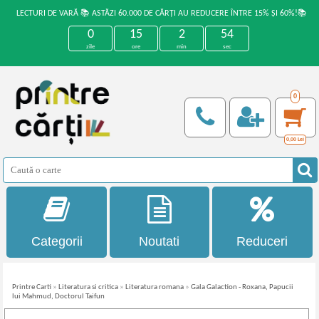
LECTURI DE VARĂ 📚 ASTĂZI 60.000 DE CĂRȚI AU REDUCERE ÎNTRE 15% ȘI 60%!📚
0
15
2
53
zile
ore
min
sec
0
0,00
Lei
Categorii
Noutati
Reduceri
Printre Carti
»
Literatura si critica
»
Literatura romana
»
Gala Galaction - Roxana, Papucii
lui Mahmud, Doctorul Taifun