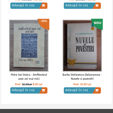
Adaugă în coș
Adaugă în coș
-50%
Petre Ion Stoica - Amfiteatrul
Barbu Stefanescu Delavrancea -
unor zei mai mici
Nuvele si povestiri
Pret:
16,00Lei
8,00
Lei
Pret:
10,00
Lei
Adaugă în coș
Adaugă în coș