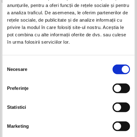
anunțurile, pentru a oferi funcții de rețele sociale și pentru
Produse din aceeasi categorie
a analiza traficul. De asemenea, le oferim partenerilor de
rețele sociale, de publicitate și de analize informații cu
-60%
-40%
privire la modul în care folosiți site-ul nostru. Aceștia le
pot combina cu alte informații oferite de dvs. sau culese
în urma folosirii serviciilor lor.
Gala Galaction - Roxana. Doctorul
Gala Galaction - Roxana (1930)
Taifun
Selecția
IN STOC
Necesare
consimțământului
Pret:
11,00Lei
4,40
Lei
Adaugă în coș
Preferinţe
Sofia Dobra - Limba si literatura
Gheorghe Bejancu - Esaloanele
romana. Exercitii recapitulative
bravurii
pentru clasa a VI-a
Pret:
23,00Lei
9,20
Lei
Pret:
16,00Lei
9,60
Lei
Statistici
Adaugă în coș
Adaugă în coș
Marketing
-60%
-60%