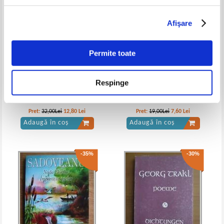
Afişare
Gala Galaction - Roxana. Doctorul
Gala Galaction - Roxana. Papucii lui
taifun
Mahmud. Doctorul taifun
Permite toate
Respinge
Gh. N. Cartu - Balacenii
Corneliu Blandu - Zipera
Pret:
32,00Lei
12,80
Lei
Pret:
19,00Lei
7,60
Lei
Adaugă în coș
Adaugă în coș
-35%
-30%
Gala Galaction - Roxana (1930)
Gala Galaction - Roxana