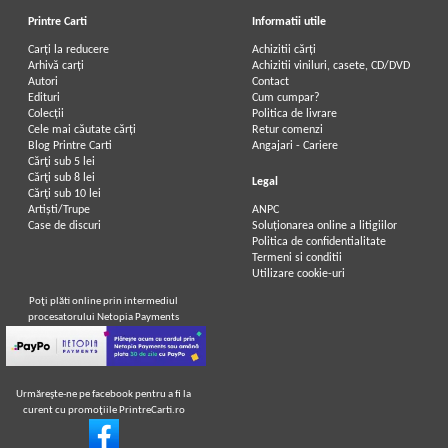
Printre Carti
Informatii utile
Carți la reducere
Achizitii cărți
Arhivă carți
Achizitii viniluri, casete, CD/DVD
Autori
Contact
Edituri
Cum cumpar?
Colecții
Politica de livrare
Cele mai căutate cărți
Retur comenzi
Blog Printre Carti
Angajari - Cariere
Cărţi sub 5 lei
Cărţi sub 8 lei
Legal
Cărţi sub 10 lei
Artiști/Trupe
ANPC
Case de discuri
Soluționarea online a litigiilor
Politica de confidentialitate
Termeni si conditii
Utilizare cookie-uri
Poţi plăti online prin intermediul
procesatorului Netopia Payments
Urmăreşte-ne pe facebook pentru a fi la
curent cu promoţiile PrintreCarti.ro