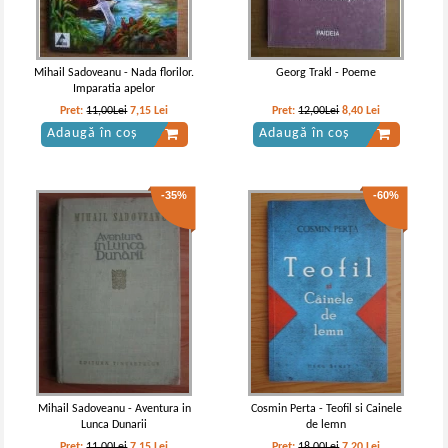
Mihail Sadoveanu - Nada florilor.
Georg Trakl - Poeme
Imparatia apelor
Pret:
11,00Lei
7,15
Lei
Pret:
12,00Lei
8,40
Lei
Adaugă în coș
Adaugă în coș
-35%
-60%
Gala Galaction - Roxana. Doctorul
Taifun
Mihail Sadoveanu - Aventura in
Cosmin Perta - Teofil si Cainele
Lunca Dunarii
de lemn
Pret:
11,00Lei
7,15
Lei
Pret:
18,00Lei
7,20
Lei