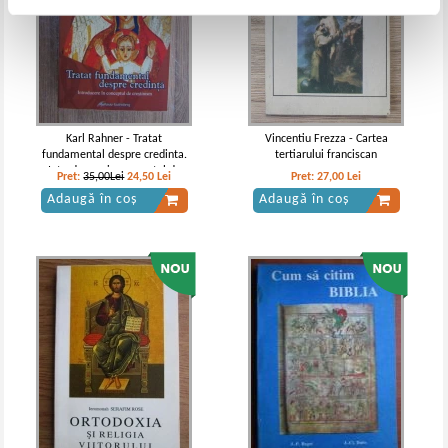
Karl Rahner - Tratat
Vincentiu Frezza - Cartea
fundamental despre credinta.
tertiarului franciscan
Introducere in conceptul de
Pret:
35,00Lei
24,50
Lei
Pret:
27,00
Lei
crestinism
Adaugă în coș
Adaugă în coș