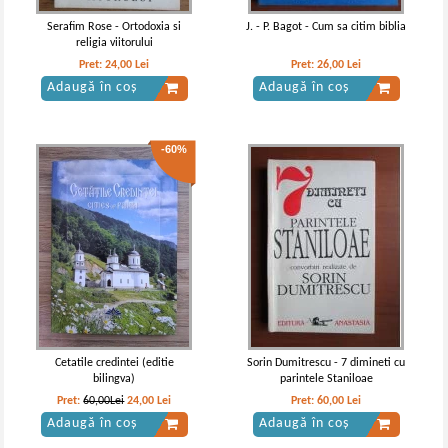
Serafim Rose - Ortodoxia si
J. - P. Bagot - Cum sa citim biblia
religia viitorului
Pret:
24,00
Lei
Pret:
26,00
Lei
Adaugă în coș
Adaugă în coș
-60%
Cetatile credintei (editie
Sorin Dumitrescu - 7 dimineti cu
bilingva)
parintele Staniloae
Pret:
60,00Lei
24,00
Lei
Pret:
60,00
Lei
Adaugă în coș
Adaugă în coș