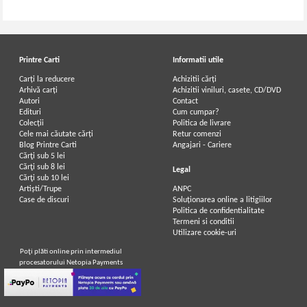
Printre Carti
Informatii utile
Carți la reducere
Achizitii cărți
Arhivă carți
Achizitii viniluri, casete, CD/DVD
Autori
Contact
Edituri
Cum cumpar?
Colecții
Politica de livrare
Cele mai căutate cărți
Retur comenzi
Blog Printre Carti
Angajari - Cariere
Cărţi sub 5 lei
Cărţi sub 8 lei
Legal
Cărţi sub 10 lei
Artiști/Trupe
ANPC
Case de discuri
Soluționarea online a litigiilor
Politica de confidentialitate
Termeni si conditii
Utilizare cookie-uri
Poţi plăti online prin intermediul
procesatorului Netopia Payments