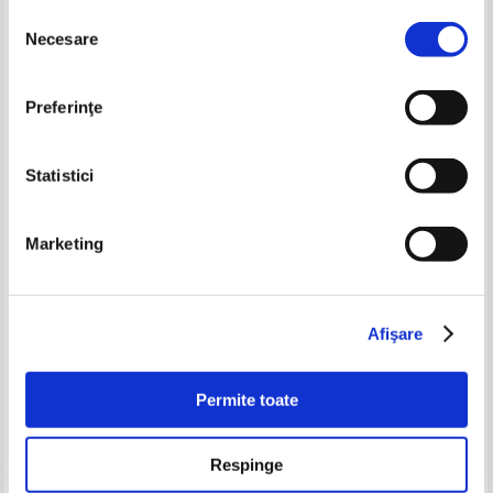
Selecția
Necesare
-30%
-40%
consimțământului
Preferinţe
Statistici
Marketing
Povestiri biblice pentru cei mici
Pavitra Bible (2004)
(repovestire de Louise Stowell)
Pret:
37,00Lei
25,90
Lei
Pret:
60,00Lei
36,00
Lei
Afişare
Adaugă în coș
Adaugă în coș
Permite toate
-30%
Respinge