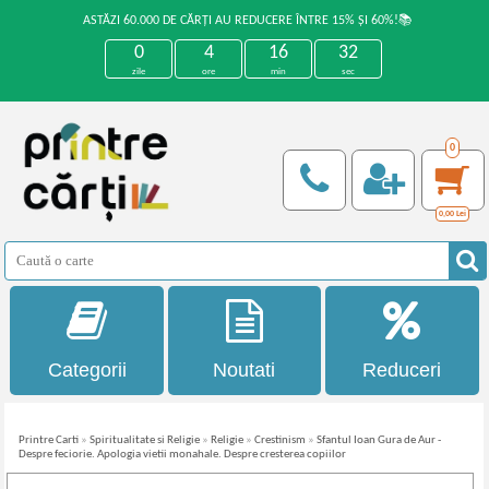
ASTĂZI 60.000 DE CĂRȚI AU REDUCERE ÎNTRE 15% ȘI 60%!📚
0
4
16
31
zile
ore
min
sec
0
0,00
Lei
Categorii
Noutati
Reduceri
Printre Carti
»
Spiritualitate si Religie
»
Religie
»
Crestinism
»
Sfantul Ioan Gura de Aur -
Despre feciorie. Apologia vietii monahale. Despre cresterea copiilor