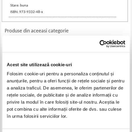
Stare: buna
ISBN: 973-9332-48-x
Produse din aceeasi categorie
-35%
-50%
Acest site utilizează cookie-uri
Folosim cookie-uri pentru a personaliza conținutul și
anunțurile, pentru a oferi funcții de rețele sociale și pentru
a analiza traficul. De asemenea, le oferim partenerilor de
rețele sociale, de publicitate și de analize informații cu
privire la modul în care folosiți site-ul nostru. Aceștia le
Macarie Ciolan - Neoisihasmul
Biblia sau Sfanta Scriptura a
pot combina cu alte informații oferite de dvs. sau culese
paisian. Reinduhovnicirea vietii
Vechiului si Noului Testament cu
în urma folosirii serviciilor lor.
noastre bisericesti
trimiteri
Pret:
37,00Lei
24,05
Lei
Pret:
80,00Lei
40,00
Lei
Adaugă în coș
Adaugă în coș