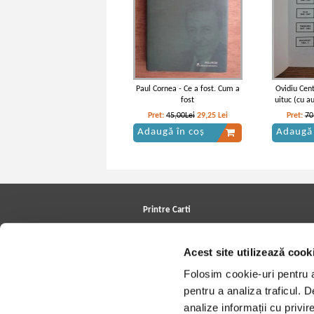
Paul Cornea - Ce a fost. Cum a
Ovidiu Cent
fost
uituc (cu a
Pret:
45,00Lei
29,25
Lei
Pret:
70
Adaugă în coș
Adaugă 
Printre Carti
Carți la reducere
Arhivă carți
Acest site utilizează cook
Autori
Edituri
Folosim cookie-uri pentru a 
Colecții
Cele mai căutate cărți
pentru a analiza traficul. 
Blog Printre Carti
analize informații cu privir
Cărţi sub 5 lei