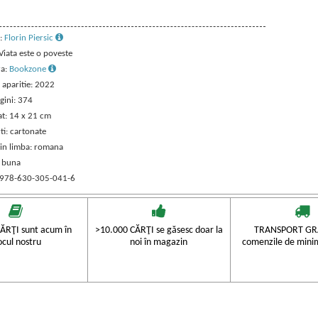
:
Florin Piersic
 Viata este o poveste
ra:
Bookzone
 aparitie: 2022
gini: 374
t: 14 x 21 cm
ti: cartonate
 in limba: romana
: buna
 978-630-305-041-6
ĂRŢI sunt acum în
>10.000 CĂRŢI se găsesc doar la
TRANSPORT GRA
ocul nostru
noi în magazin
comenzile de mini