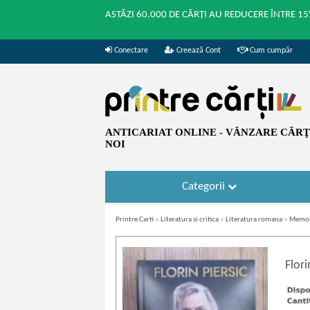
ASTĂZI 60.000 DE CĂRȚI AU REDUCERE ÎNTRE 15
Conectare
Creează Cont
Cum cumpăr
ANTICARIAT ONLINE - VÂNZARE CĂRŢI
NOI
Categorii
Printre Carti
»
Literatura si critica
»
Literatura romana
»
Memori
Flori