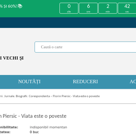
0
6
2
41
% ȘI 60%!📚
zile
ore
min
sec
 VECHI ŞI
NOUTĂȚI
REDUCERI
AC
i. Jurnale. Biografii. Corespondenta
»
Florin Piersic - Viata este o poveste
n Piersic
-
Viata este o poveste