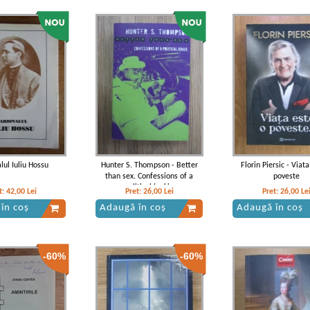
lul Iuliu Hossu
Hunter S. Thompson - Better
Florin Piersic - Viata
than sex. Confessions of a
poveste
political junkie
t:
42,00
Lei
Pret:
26,00
Lei
Pret:
26,00
Le
în coș
Adaugă în coș
Adaugă în coș
-60%
-60%