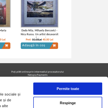
Maria
Dodo Nita, Mihaela Bercovici -
Nicu Russu. Un artist desavarsit
cu suflet magic...
00
Lei
Pret:
50,00Lei
40,00
Lei
Adaugă în coș
Poţi plăti online prin intermediul procesatorului
Netopia Payments
Permite toate
Urmăreşte-ne pe facebook pentru a fi la curent cu
le sociale și
promoţiile PrintreCarti.ro
e și de
Respinge
u alte