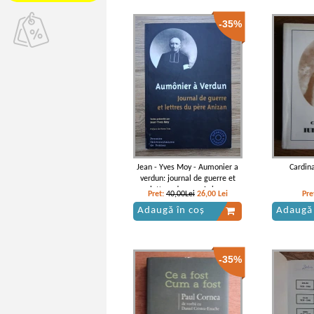
-35%
Jean - Yves Moy - Aumonier a
Cardina
verdun: journal de guerre et
lettres du pere Anizan
Pret:
40,00Lei
26,00
Lei
Pre
Adaugă în coș
Adaugă 
-35%