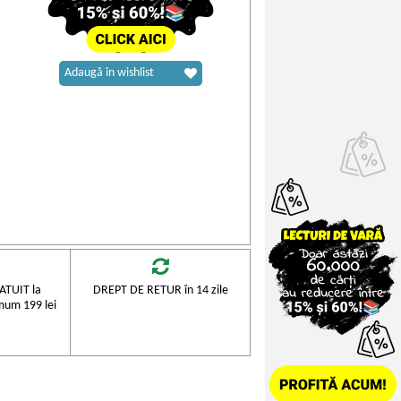
Adaugă în wishlist
TUIT la
DREPT DE RETUR în 14 zile
mum 199 lei