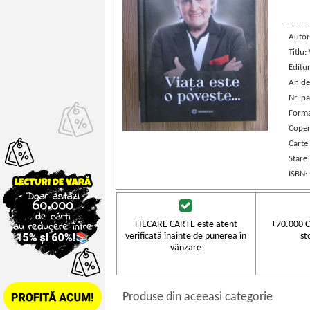
Autor
Titlu:
Editu
An de
Nr. pa
Forma
Coper
Carte
Stare
ISBN:
FIECARE CARTE este atent
+70.000 C
verificată înainte de punerea în
st
vânzare
Produse din aceeasi categorie