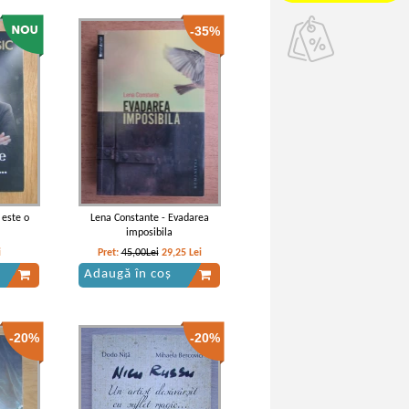
-35%
 este o
Lena Constante - Evadarea
imposibila
i
Pret:
45,00Lei
29,25
Lei
Adaugă în coș
-20%
-20%