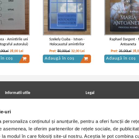
ea - Amintirile uni
Szekely Csaba - Istvan -
Raphael Dargent - 
utograful autorului)
Holocaustul amintirilor
Antoaneta
,00Lei
28,00
Lei
Pret:
80,00Lei
32,00
Lei
Pret:
35,00Lei
28,
în coș
Adaugă în coș
Adaugă în coș
Informatii utile
Legal
ANPC
Achizitii cărți
Achizitii viniluri, casete, CD/DVD
Soluționarea online a litigiilor
ie-uri
Contact
Politica de confidentialitate
Cum cumpar?
Termeni si conditii
personaliza conținutul și anunțurile, pentru a oferi funcții de rețe
Politica de livrare
Utilizare cookie-uri
Retur comenzi
De asemenea, le oferim partenerilor de rețele sociale, de publicitat
Angajari - Cariere
e la modul în care folosiți site-ul nostru. Aceștia le pot combina c