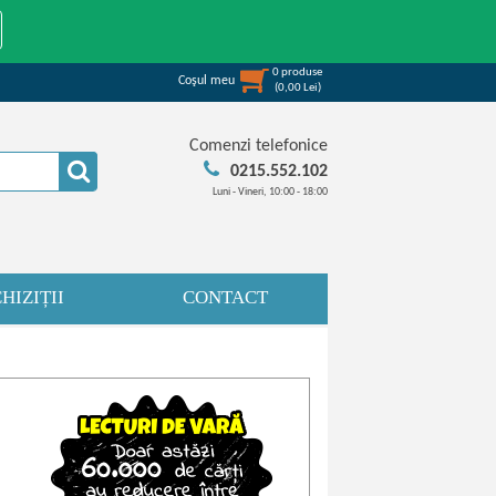
0
produse
Coşul meu
(
0,00
Lei
)
Comenzi telefonice
0215.552.102
Luni - Vineri, 10:00 - 18:00
HIZIȚII
CONTACT