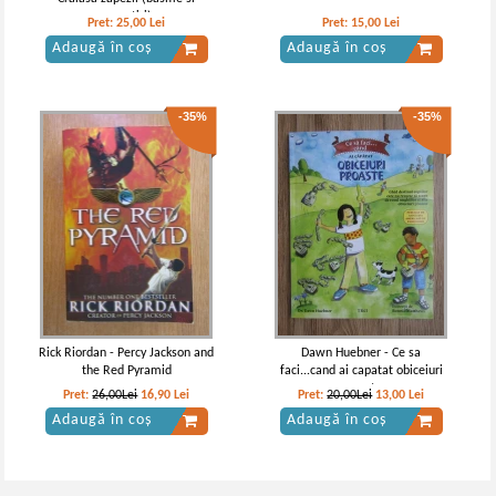
povestiri)
Pret:
25,00
Lei
Pret:
15,00
Lei
Adaugă în coș
Adaugă în coș
-35%
-35%
Rick Riordan - Percy Jackson and
Dawn Huebner - Ce sa
the Red Pyramid
faci...cand ai capatat obiceiuri
proaste
Pret:
26,00Lei
16,90
Lei
Pret:
20,00Lei
13,00
Lei
Adaugă în coș
Adaugă în coș