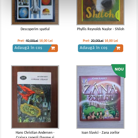
Descoperim spatiul
Phyllis Reynolds Naylor - Shiloh
Pret:
40,00Lei
16,00
Lei
Pret:
20,00Lei
16,00
Lei
Adaugă în coș
Adaugă în coș
Hans Christian Andersen -
Ioan Slavici - Zana zorilor
Craiasa zapezii (basme si