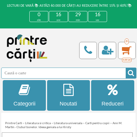
LECTURI DE VARĂ 📚 ASTĂZI 60.000 DE CĂRȚI AU REDUCERE ÎNTRE 15% ȘI 60%!📚
0
16
29
15
zile
ore
min
sec
0
0,00
Lei
Categorii
Noutati
Reduceri
Printre Carti
»
Literatura si critica
»
Literatura universala
»
Carti pentru copii
»
Ann M.
Martin - Clubul bonelor. Ideea geniala a lui Kristy