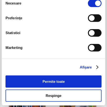
Necesare
consimțământului
Preferinţe
Statistici
Marketing
Jeff Zentner - Regele serpilor
Serban Nedelcu - Tunarul lui
Avram Iancu
Pret:
32,00Lei
12,80
Lei
Pret:
13,00
Lei
Adaugă în coș
Adaugă în coș
Afişare
-60%
-20%
Permite toate
Respinge