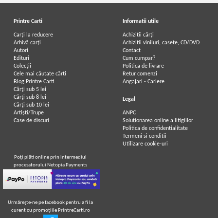
Printre Carti
Informatii utile
Carți la reducere
Achizitii cărți
Arhivă carți
Achizitii viniluri, casete, CD/DVD
Autori
Contact
Edituri
Cum cumpar?
Colecții
Politica de livrare
Cele mai căutate cărți
Retur comenzi
Blog Printre Carti
Angajari - Cariere
Cărţi sub 5 lei
Cărţi sub 8 lei
Legal
Cărţi sub 10 lei
Artiști/Trupe
ANPC
Case de discuri
Soluționarea online a litigiilor
Politica de confidentialitate
Termeni si conditii
Utilizare cookie-uri
Poţi plăti online prin intermediul
procesatorului Netopia Payments
Urmăreşte-ne pe facebook pentru a fi la
curent cu promoţiile PrintreCarti.ro