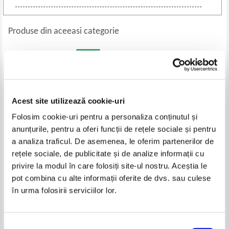
Produse din aceeasi categorie
Acest site utilizează cookie-uri
Folosim cookie-uri pentru a personaliza conținutul și
anunțurile, pentru a oferi funcții de rețele sociale și pentru
a analiza traficul. De asemenea, le oferim partenerilor de
rețele sociale, de publicitate și de analize informații cu
J. M. Barrie - Peter Pan
Prima mea enciclopedie cu
privire la modul în care folosiți site-ul nostru. Aceștia le
Winnie Ursuletul si prietenii sai.
pot combina cu alte informații oferite de dvs. sau culese
Insecte si paianjeni (volumul 3)
Pret:
20,00
Lei
Pret:
17,00
Lei
în urma folosirii serviciilor lor.
Adaugă în coș
Adaugă în coș
Selecția
-60%