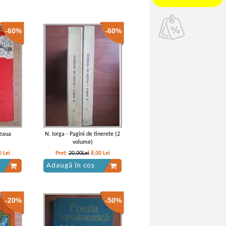
-60%
-60%
seaua
N. Iorga - Pagini de tinerete (2
volume)
0
Lei
Pret:
20,00Lei
8,00
Lei
Adaugă în coș
-20%
-50%