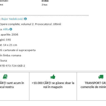
ilitate:
in stoc
ea:
2 buc
:
Bujor Nedelcovici
: Opere complete, volumul 2. Provocatorul. Ultimii
ra:
Allfa
 aparitie: 2006
gini: 590
t: 14 x 21 cm
ti: cartonate si supracoperta
 in limba: romana
: buna
 978-973-724-068-2
ĂRŢI sunt acum în
>10.000 CĂRŢI se găsesc doar la
TRANSPORT GRA
ocul nostru
noi în magazin
comenzile de mini