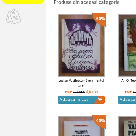
Produse din aceeasi categorie
-60%
Lucian Vasilescu - Evenimentul
Al. O. Te
zilei
Pret:
17,00Lei
6,80
Lei
Pret:
1
Adaugă în coș
Adaugă 
-40%