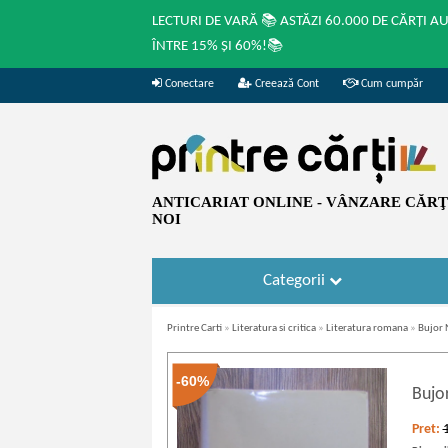
LECTURI DE VARĂ 📚 ASTĂZI 60.000 DE CĂRȚI A
ÎNTRE 15% ȘI 60%!📚
Conectare
Creează Cont
Cum cumpăr
ANTICARIAT ONLINE - VÂNZARE CĂRŢI
NOI
Categorii
Printre Carti
»
Literatura si critica
»
Literatura romana
»
Bujor 
-60%
Bujo
Pret: