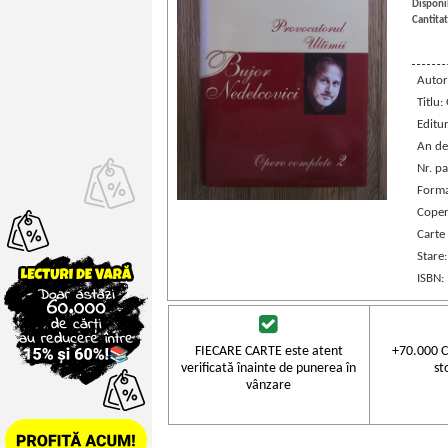
Disponib
Cantitat
Autor
Titlu
Editu
An de
Nr. pa
Forma
Coper
Carte
Stare
ISBN:
FIECARE CARTE este atent
+70.000 C
verificată înainte de punerea în
st
vânzare