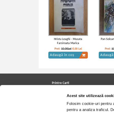
Hristu Leaghi - Musata
Pan Solcan
Farsiroata Marica
Pret:
10,00Lei
6,00
Lei
Pret:
1
Adaugă în coș
Adaugă 
Printre Carti
Carți la reducere
Acest site utilizează cook
Arhivă carți
Autori
Folosim cookie-uri pentru a 
Edituri
Colecții
pentru a analiza traficul. 
Cele mai căutate cărți