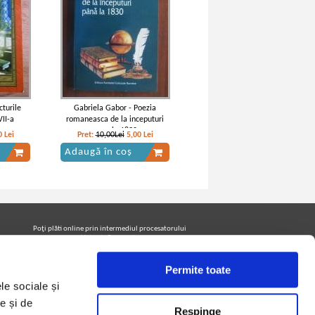
cturile
Gabriela Gabor - Poezia
VII-a
romaneasca de la inceputuri
pana la 1830
0
Lei
Pret:
10,00Lei
5,00
Lei
Adaugă în coș
Poţi plăti online prin intermediul procesatorului
Netopia Payments
Permite toate
le sociale și
Urmăreşte-ne pe facebook pentru a fi la curent cu
promoţiile PrintreCarti.ro
e și de
Respinge