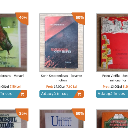
-40%
-60%
odoreanu - Versuri
Sorin Smarandescu - Reverse
Petru Vintila - So
motion
milionarilor
3,00Lei
7,80
Lei
Pret:
19,00Lei
7,60
Lei
Pret:
13,00Lei
5,2
în coș
Adaugă în coș
Adaugă în coș
-35%
-60%