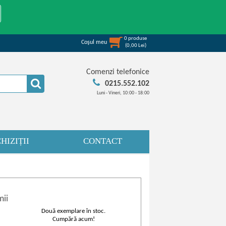
0
produse
Coşul meu
(
0,00
Lei
)
Comenzi telefonice
0215.552.102
Luni - Vineri, 10:00 - 18:00
HIZIȚII
CONTACT
mii
Două exemplare în stoc.
Cumpără acum!