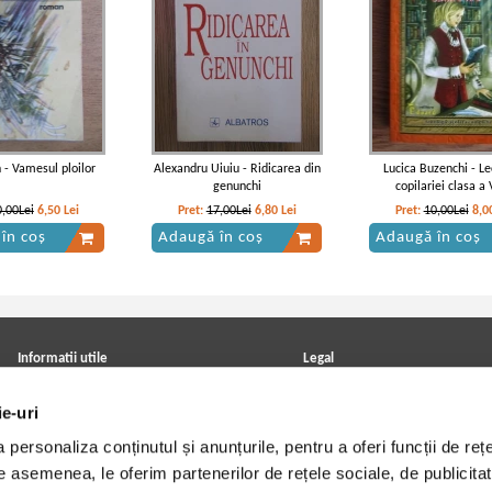
 - Vamesul ploilor
Alexandru Uiuiu - Ridicarea din
Lucica Buzenchi - Le
genunchi
copilariei clasa a 
0,00Lei
6,50
Lei
Pret:
17,00Lei
6,80
Lei
Pret:
10,00Lei
8,0
în coș
Adaugă în coș
Adaugă în coș
Informatii utile
Legal
ANPC
Achizitii cărți
ie-uri
Achizitii viniluri, casete, CD/DVD
Soluționarea online a litigiilor
Contact
Politica de confidentialitate
personaliza conținutul și anunțurile, pentru a oferi funcții de rețe
Cum cumpar?
Termeni si conditii
Politica de livrare
Utilizare cookie-uri
De asemenea, le oferim partenerilor de rețele sociale, de publicitat
Retur comenzi