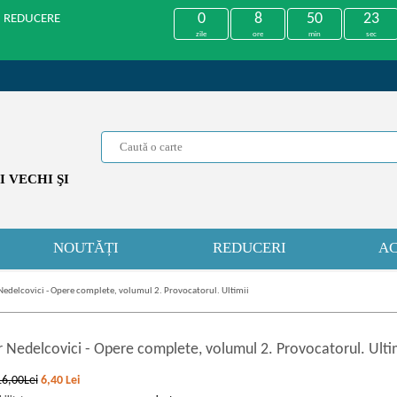
0
8
50
23
U REDUCERE
zile
ore
min
sec
 VECHI ŞI
NOUTĂȚI
REDUCERI
AC
Nedelcovici - Opere complete, volumul 2. Provocatorul. Ultimii
r Nedelcovici
-
Opere complete, volumul 2. Provocatorul. Ulti
16,00Lei
6,40
Lei