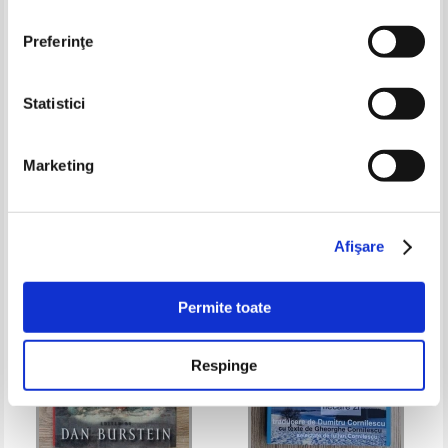
Preferinţe
Statistici
Oliver Day Street - Cele trei
Victor Hugo - Les tables
grade si simbolistica lor
tournantes de Jersey (1923)
Marketing
Pret:
30,00
Lei
Pret:
53,00Lei
21,20
Lei
Adaugă în coș
Adaugă în coș
Afişare
-60%
-30%
Permite toate
Respinge