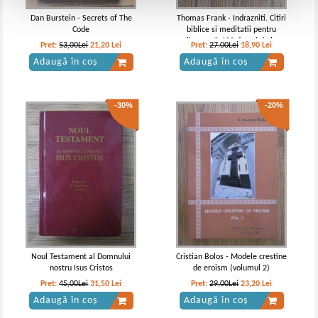
Dan Burstein - Secrets of The
Thomas Frank - Indrazniti. Citiri
Code
biblice si meditatii pentru
fiecare zi. 100 de ani de la
Pret:
53,00Lei
21,20
Lei
Pret:
27,00Lei
18,90
Lei
traducerea editiei princeps a
Adaugă în coș
Adaugă în coș
Bibliei
-30%
-20%
Noul Testament al Domnului
Cristian Bolos - Modele crestine
nostru Isus Cristos
de eroism (volumul 2)
Pret:
45,00Lei
31,50
Lei
Pret:
29,00Lei
23,20
Lei
Adaugă în coș
Adaugă în coș