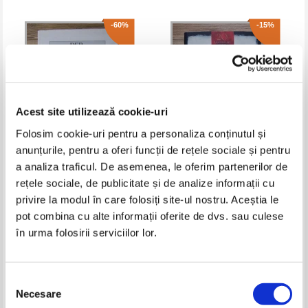
-60%
-15%
Acest site utilizează cookie-uri
Folosim cookie-uri pentru a personaliza conținutul și
anunțurile, pentru a oferi funcții de rețele sociale și pentru
a analiza traficul. De asemenea, le oferim partenerilor de
Der Koran. Das heilige buch des
Sogyal Rinpoche - The tibetan
rețele sociale, de publicitate și de analize informații cu
Islam
book of living and dying. A
spiritual classic from one of the
privire la modul în care folosiți site-ul nostru. Aceștia le
Pret:
45,00Lei
18,00
Lei
Pret:
70,00Lei
59,50
Lei
foremost interpreters of tibetan
Adaugă în coș
Adaugă în coș
pot combina cu alte informații oferite de dvs. sau culese
buddhism to the west
în urma folosirii serviciilor lor.
-60%
Selecția
Necesare
consimțământului