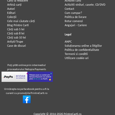
Carți la reducere
Achizitii cărți
Arhivă carți
Achizitii viniluri, casete, CD/DVD
Autori
Contact
Edituri
Cum cumpar?
Colecții
Politica de livrare
Cele mai căutate cărți
Retur comenzi
Blog Printre Carti
Angajari - Cariere
Cărţi sub 5 lei
Cărţi sub 8 lei
Legal
Cărţi sub 10 lei
Artiști/Trupe
ANPC
Case de discuri
Soluționarea online a litigiilor
Politica de confidentialitate
Termeni si conditii
Utilizare cookie-uri
Poţi plăti online prin intermediul
procesatorului Netopia Payments
Urmăreşte-ne pe facebook pentru a fi la
curent cu promoţiile PrintreCarti.ro
Copyright © 2014-2026
PrintreCarti.ro