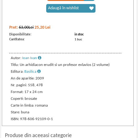
Adaugă în wishlist
Pret:
63,00Lei
25,20
Lei
Disponibilitate:
in stoc
Cantitatea:
1 buc
Autor:
Ioan Ivan
Titlu: Un arhidiacon erudit si un profesor evlavios (2 volume)
Editura:
Basilica
An de aparitie: 2009
Nr. pagini: 558, 478
Format: 17 x 24 cm
Coperti: brosate
Carte in limba: romana
Stare: buna
ISBN: 978-606-92109-0-1
Produse din aceeasi categorie