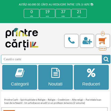
ASTĂZI 60.000 DE CĂRȚI AU REDUCERE ÎNTRE 15% ȘI 60%!📚
0
19
37
20
zile
ore
min
sec
0
0,00
Lei
Categorii
Noutati
Reduceri
Printre Carti
»
Spiritualitate si Religie
»
Religie
»
Crestinism
»
Alte religii
»
Parintele Ioan
Ivan de la Neamt - Un arhidiacon erudit si un profesor evlavios (2 volume)