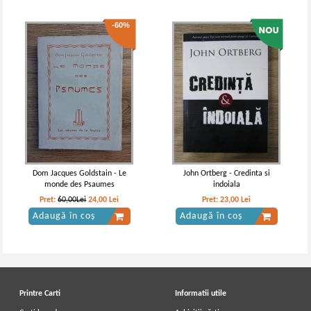
-60%
Dom Jacques Goldstain - Le
John Ortberg - Credinta si
monde des Psaumes
indoiala
Pret:
60,00Lei
24,00
Lei
Pret:
23,00
Lei
Adaugă în coș
Adaugă în coș
Printre Carti
Informatii utile