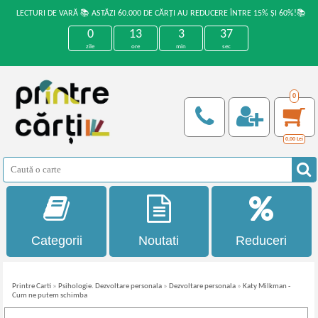
LECTURI DE VARĂ 📚 ASTĂZI 60.000 DE CĂRȚI AU REDUCERE ÎNTRE 15% ȘI 60%!📚
0
13
3
37
zile
ore
min
sec
0
0,00
Lei
Categorii
Noutati
Reduceri
Printre Carti
»
Psihologie. Dezvoltare personala
»
Dezvoltare personala
»
Katy Milkman -
Cum ne putem schimba