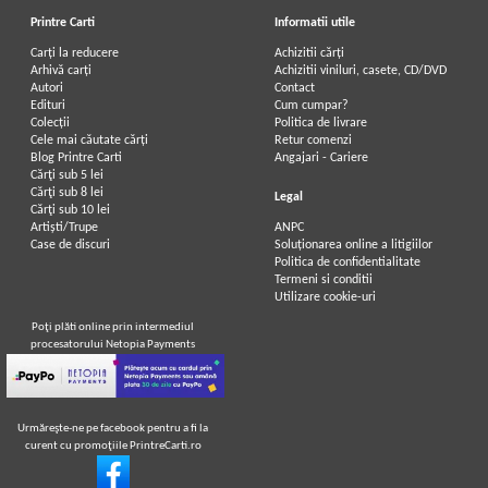
Printre Carti
Informatii utile
Carți la reducere
Achizitii cărți
Arhivă carți
Achizitii viniluri, casete, CD/DVD
Autori
Contact
Edituri
Cum cumpar?
Colecții
Politica de livrare
Cele mai căutate cărți
Retur comenzi
Blog Printre Carti
Angajari - Cariere
Cărţi sub 5 lei
Cărţi sub 8 lei
Legal
Cărţi sub 10 lei
Artiști/Trupe
ANPC
Case de discuri
Soluționarea online a litigiilor
Politica de confidentialitate
Termeni si conditii
Utilizare cookie-uri
Poţi plăti online prin intermediul
procesatorului Netopia Payments
Urmăreşte-ne pe facebook pentru a fi la
curent cu promoţiile PrintreCarti.ro