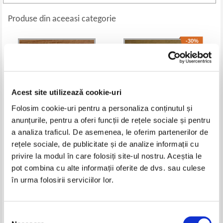
Produse din aceeasi categorie
-30%
Acest site utilizează cookie-uri
Folosim cookie-uri pentru a personaliza conținutul și
anunțurile, pentru a oferi funcții de rețele sociale și pentru
a analiza traficul. De asemenea, le oferim partenerilor de
rețele sociale, de publicitate și de analize informații cu
Brian Tracy - Incepe cu ce nu-ti
David Fontana - Cum sa devii
privire la modul în care folosiți site-ul nostru. Aceștia le
place!
maestru in arta meditatiei
Pret:
24,00
Lei
Pret:
23,00Lei
16,10
Lei
pot combina cu alte informații oferite de dvs. sau culese
Adaugă în coș
Adaugă în coș
în urma folosirii serviciilor lor.
-30%
-30%
Selecția