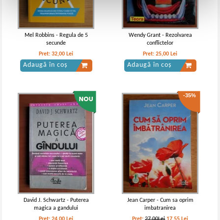
Mel Robbins - Regula de 5
Wendy Grant - Rezolvarea
secunde
conflictelor
Pret:
32,00
Lei
Pret:
25,00
Lei
Adaugă în coș
Adaugă în coș
-35%
David J. Schwartz - Puterea
Jean Carper - Cum sa oprim
magica a gandului
imbatranirea
Pret:
24,00
Lei
Pret:
27,00Lei
17,55
Lei