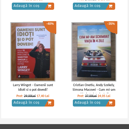
Adaugă în coș
Adaugă în coș
-40%
-35%
Larry Winget - Oamenii sunt
Cristian Onetiu, Andy Szekely,
idioti si o pot dovedi!
Simona Macovei - Cum mi-am
schimbat viata in 4 zile
Pret:
29,00Lei
17,40
Lei
Pret:
37,00Lei
24,05
Lei
Adaugă în coș
Adaugă în coș