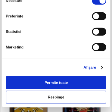
Necesare
consimțământului
Preferinţe
Statistici
David J. Lieberman -
Florence Scovel Shinn - Puterea
Marketing
Mindreader. Afla ce gandesc
cuvantului rostit
oamenii, ce isi doresc si cine
Pret:
37,00Lei
25,90
Lei
Pret:
34,00Lei
23,80
Lei
sunt cu adevarat
Adaugă în coș
Adaugă în coș
Afişare
Permite toate
Respinge